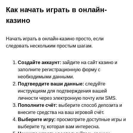
Как начать играть в онлайн-
казино
Начать играть в онлайн-казино просто, если
следовать нескольким простым шагам.
Создайте аккаунт:
зайдите на сайт казино и
заполните регистрационную форму с
необходимыми данными.
Подтвердите ваши данные:
следуйте
инструкциям для подтверждения вашей
личности через электронную почту или SMS.
Пополните счёт:
выберите способ депозита и
внесите средства на ваш игровой счёт.
Выберите игру:
просмотрите доступные игры и
выберите ту, которая вам интересна.