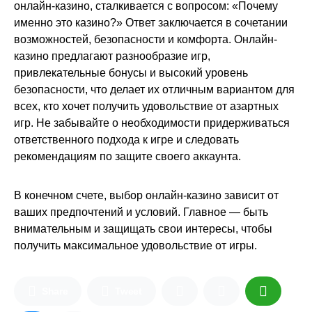
онлайн-казино, сталкивается с вопросом: «Почему
именно это казино?» Ответ заключается в сочетании
возможностей, безопасности и комфорта. Онлайн-
казино предлагают разнообразие игр,
привлекательные бонусы и высокий уровень
безопасности, что делает их отличным вариантом для
всех, кто хочет получить удовольствие от азартных
игр. Не забывайте о необходимости придерживаться
ответственного подхода к игре и следовать
рекомендациям по защите своего аккаунта.
В конечном счете, выбор онлайн-казино зависит от
ваших предпочтений и условий. Главное — быть
внимательным и защищать свои интересы, чтобы
получить максимальное удовольствие от игры.
Share
Tweet