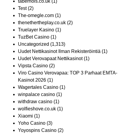
taberhols.co.uk
(1)
Test
(2)
The-omegle.com
(1)
thenethertheplay.co.uk
(2)
Truelayer Kasino
(1)
TuzBet Casino
(1)
Uncategorized
(1,313)
Uudet Nettikasinot Ilman Rekisteröintiä
(1)
Uudet Verovapaat Nettikasinot
(1)
Vipsta Casino
(2)
Viro Casino Verovapaa: TOP 3 Parhaat EMTA-
Kasinot 2026
(1)
Wagertales Casino
(1)
winpalace casino
(1)
withdraw casino
(1)
wolfieshove.co.uk
(1)
Xiaomi
(1)
Yoho Casino
(3)
Yoyospins Casino
(2)