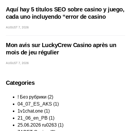
Aquí hay 5 títulos SEO sobre casino y juego,
cada uno incluyendo “error de casino
AUGUST 7, 2026
Mon avis sur LuckyCrew Casino après un
mois de jeu régulier
AUGUST 7, 2026
Categories
! Без рубрики
(2)
04_07_ES_AKS
(1)
1v1chat.one
(1)
21_06_en_PB
(1)
25.06.2026 ru0263
(1)