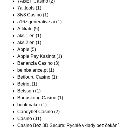
7ABET Casino
(2)
7ai.tools
(1)
8ty8 Casino
(1)
a16z generative ai
(1)
Affiliate
(5)
aks 1 en
(1)
aks 2 en
(1)
Apple
(5)
Apple Pay Kasinot
(1)
Bananzia Casino
(3)
beinbalance.pt
(1)
Betfouru Casino
(1)
Betriot
(1)
Betsson
(1)
Bonuskong Casino
(1)
bookmaker
(1)
Candybet Casino
(2)
Casino
(31)
Casino Bez 3D Secure: Rychlé vklady bez čekání