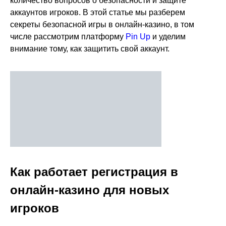
количество вопросов о безопасности и защите
аккаунтов игроков. В этой статье мы разберем
секреты безопасной игры в онлайн-казино, в том
числе рассмотрим платформу
Pin Up
и уделим
внимание тому, как защитить свой аккаунт.
Как работает регистрация в
онлайн-казино для новых
игроков