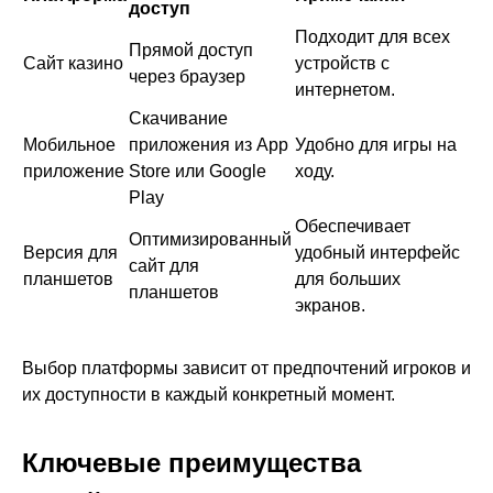
доступ
Подходит для всех
Прямой доступ
Сайт казино
устройств с
через браузер
интернетом.
Скачивание
Мобильное
приложения из App
Удобно для игры на
приложение
Store или Google
ходу.
Play
Обеспечивает
Оптимизированный
Версия для
удобный интерфейс
сайт для
планшетов
для больших
планшетов
экранов.
Выбор платформы зависит от предпочтений игроков и
их доступности в каждый конкретный момент.
Ключевые преимущества