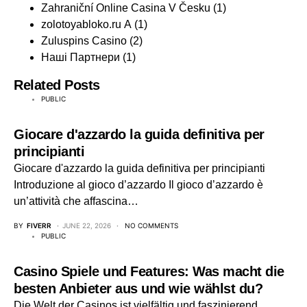
Zahraniční Online Casina V Česku
(1)
zolotoyabloko.ru A
(1)
Zuluspins Casino
(2)
Наші Партнери
(1)
Related Posts
PUBLIC
Giocare d'azzardo la guida definitiva per
principianti
Giocare d'azzardo la guida definitiva per principianti
Introduzione al gioco d’azzardo Il gioco d’azzardo è
un’attività che affascina…
BY
FIVERR
JUNE 22, 2026
NO COMMENTS
PUBLIC
Casino Spiele und Features: Was macht die
besten Anbieter aus und wie wählst du?
Die Welt der Casinos ist vielfältig und faszinierend,