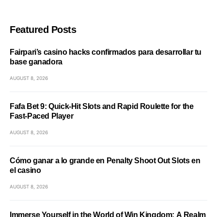
Featured Posts
Fairpari’s casino hacks confirmados para desarrollar tu
base ganadora
AUGUST 8, 2026
Fafa Bet 9: Quick‑Hit Slots and Rapid Roulette for the
Fast‑Paced Player
AUGUST 8, 2026
Cómo ganar a lo grande en Penalty Shoot Out Slots en
el casino
AUGUST 8, 2026
Immerse Yourself in the World of Win Kingdom: A Realm