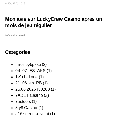
AUGUST 7, 2026
Mon avis sur LuckyCrew Casino après un
mois de jeu régulier
AUGUST 7, 2026
Categories
! Без рубрики
(2)
04_07_ES_AKS
(1)
1v1chat.one
(1)
21_06_en_PB
(1)
25.06.2026 ru0263
(1)
7ABET Casino
(2)
7ai.tools
(1)
8ty8 Casino
(1)
a16z generative ai
(1)