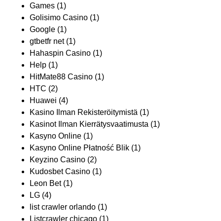
Games
(1)
Golisimo Casino
(1)
Google
(1)
gtbetfr net
(1)
Hahaspin Casino
(1)
Help
(1)
HitMate88 Casino
(1)
HTC
(2)
Huawei
(4)
Kasino Ilman Rekisteröitymistä
(1)
Kasinot Ilman Kierrätysvaatimusta
(1)
Kasyno Online
(1)
Kasyno Online Płatność Blik
(1)
Keyzino Casino
(2)
Kudosbet Casino
(1)
Leon Bet
(1)
LG
(4)
list crawler orlando
(1)
Listcrawler chicago
(1)