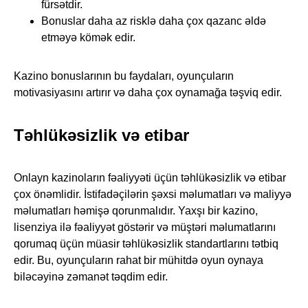
fürsətdir.
Bonuslar daha az risklə daha çox qazanc əldə
etməyə kömək edir.
Kazino bonuslarının bu faydaları, oyunçuların
motivasiyasını artırır və daha çox oynamağa təşviq edir.
Təhlükəsizlik və etibar
Onlayn kazinoların fəaliyyəti üçün təhlükəsizlik və etibar
çox önəmlidir. İstifadəçilərin şəxsi məlumatları və maliyyə
məlumatları həmişə qorunmalıdır. Yaxşı bir kazino,
lisenziya ilə fəaliyyət göstərir və müştəri məlumatlarını
qorumaq üçün müasir təhlükəsizlik standartlarını tətbiq
edir. Bu, oyunçuların rahat bir mühitdə oyun oynaya
biləcəyinə zəmanət təqdim edir.