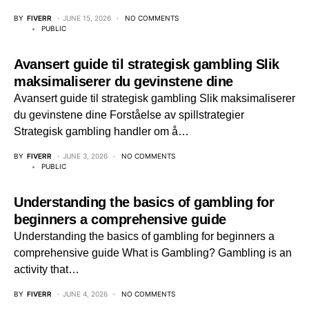
BY
FIVERR
JUNE 15, 2026
NO COMMENTS
PUBLIC
Avansert guide til strategisk gambling Slik
maksimaliserer du gevinstene dine
Avansert guide til strategisk gambling Slik maksimaliserer
du gevinstene dine Forståelse av spillstrategier
Strategisk gambling handler om å…
BY
FIVERR
JUNE 3, 2026
NO COMMENTS
PUBLIC
Understanding the basics of gambling for
beginners a comprehensive guide
Understanding the basics of gambling for beginners a
comprehensive guide What is Gambling? Gambling is an
activity that…
BY
FIVERR
JUNE 4, 2026
NO COMMENTS