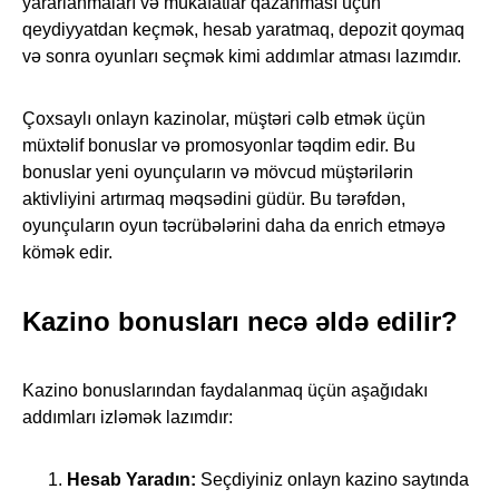
yararlanmaları və mükafatlar qazanması üçün
qeydiyyatdan keçmək, hesab yaratmaq, depozit qoymaq
və sonra oyunları seçmək kimi addımlar atması lazımdır.
Çoxsaylı onlayn kazinolar, müştəri cəlb etmək üçün
müxtəlif bonuslar və promosyonlar təqdim edir. Bu
bonuslar yeni oyunçuların və mövcud müştərilərin
aktivliyini artırmaq məqsədini güdür. Bu tərəfdən,
oyunçuların oyun təcrübələrini daha da enrich etməyə
kömək edir.
Kazino bonusları necə əldə edilir?
Kazino bonuslarından faydalanmaq üçün aşağıdakı
addımları izləmək lazımdır:
Hesab Yaradın:
Seçdiyiniz onlayn kazino saytında