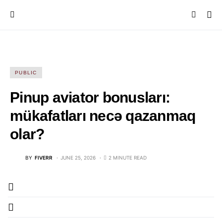
PUBLIC
Pinup aviator bonusları:
mükafatları necə qazanmaq
olar?
BY
FIVERR
JUNE 25, 2026
2 MINUTE READ