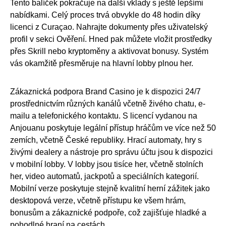
Tento balíček pokračuje na další vklady s ještě lepšími
nabídkami. Celý proces trvá obvykle do 48 hodin díky
licenci z Curaçao. Nahrajte dokumenty přes uživatelský
profil v sekci Ověření. Hned pak můžete vložit prostředky
přes Skrill nebo kryptoměny a aktivovat bonusy. Systém
vás okamžitě přesměruje na hlavní lobby plnou her.
Zákaznická podpora Brand Casino je k dispozici 24/7
prostřednictvím různých kanálů včetně živého chatu, e-
mailu a telefonického kontaktu. S licencí vydanou na
Anjouanu poskytuje legální přístup hráčům ve více než 50
zemích, včetně České republiky. Hrací automaty, hry s
živými dealery a nástroje pro správu účtu jsou k dispozici
v mobilní lobby. V lobby jsou tisíce her, včetně stolních
her, video automatů, jackpotů a speciálních kategorií.
Mobilní verze poskytuje stejně kvalitní herní zážitek jako
desktopová verze, včetně přístupu ke všem hrám,
bonusům a zákaznické podpoře, což zajišťuje hladké a
pohodlné hraní na cestách.