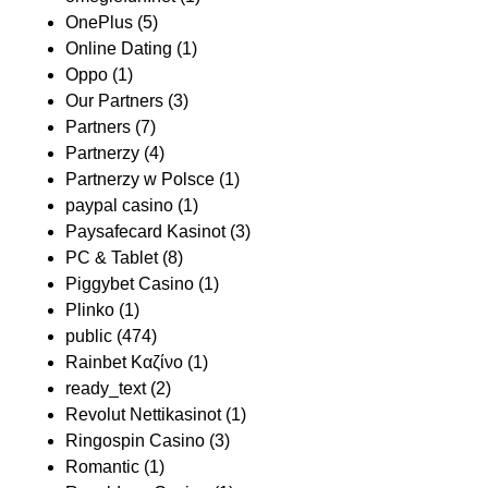
OnePlus
(5)
Online Dating
(1)
Oppo
(1)
Our Partners
(3)
Partners
(7)
Partnerzy
(4)
Partnerzy w Polsce
(1)
paypal casino
(1)
Paysafecard Kasinot
(3)
PC & Tablet
(8)
Piggybet Casino
(1)
Plinko
(1)
public
(474)
Rainbet Καζίνο
(1)
ready_text
(2)
Revolut Nettikasinot
(1)
Ringospin Casino
(3)
Romantic
(1)