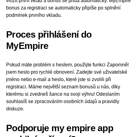
vložit první vklad a bonus se přidá automaticky. MyEmpire
bonus za registraci se automaticky připíše po splnění
podmínek prvního vkladu.
Proces přihlášení do
MyEmpire
Pokud máte problém s heslem, použijte funkci Zapomněl
jsem heslo pro rychlé obnovení. Zadejte své uživatelské
jméno nebo e-mail a heslo, které jste si zvolili při
registraci. Máme největší seznam bonusů u nás, díky
kterému si zvedneš šance na svoji výhru! Odeslaním
souhlasíš se zpracováním osobních údajů a pravidly
diskuze.
Podporuje my empire app