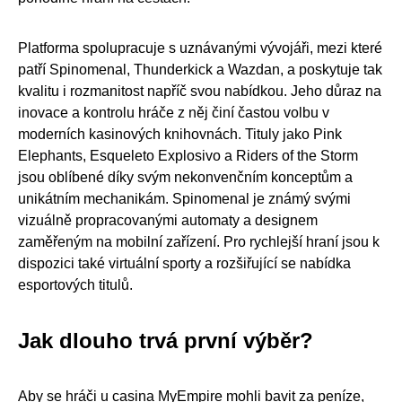
Platforma spolupracuje s uznávanými vývojáři, mezi které
patří Spinomenal, Thunderkick a Wazdan, a poskytuje tak
kvalitu i rozmanitost napříč svou nabídkou. Jeho důraz na
inovace a kontrolu hráče z něj činí častou volbu v
moderních kasinových knihovnách. Tituly jako Pink
Elephants, Esqueleto Explosivo a Riders of the Storm
jsou oblíbené díky svým nekonvenčním konceptům a
unikátním mechanikám. Spinomenal je známý svými
vizuálně propracovanými automaty a designem
zaměřeným na mobilní zařízení. Pro rychlejší hraní jsou k
dispozici také virtuální sporty a rozšiřující se nabídka
esportových titulů.
Jak dlouho trvá první výběr?
Aby se hráči u casina MyEmpire mohli bavit za peníze,