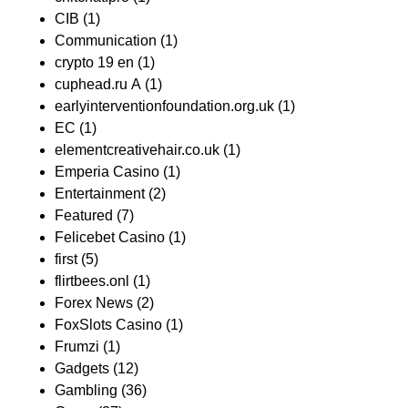
CIB
(1)
Communication
(1)
crypto 19 en
(1)
cuphead.ru A
(1)
earlyinterventionfoundation.org.uk
(1)
EC
(1)
elementcreativehair.co.uk
(1)
Emperia Casino
(1)
Entertainment
(2)
Featured
(7)
Felicebet Casino
(1)
first
(5)
flirtbees.onl
(1)
Forex News
(2)
FoxSlots Casino
(1)
Frumzi
(1)
Gadgets
(12)
Gambling
(36)