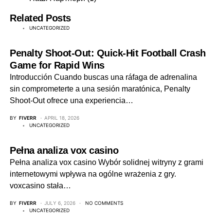
Related Posts
UNCATEGORIZED
Penalty Shoot‑Out: Quick‑Hit Football Crash
Game for Rapid Wins
Introducción Cuando buscas una ráfaga de adrenalina
sin comprometerte a una sesión maratónica, Penalty
Shoot‑Out ofrece una experiencia…
BY
FIVERR
APRIL 18, 2026
UNCATEGORIZED
Pełna analiza vox casino
Pełna analiza vox casino Wybór solidnej witryny z grami
internetowymi wpływa na ogólne wrażenia z gry.
voxcasino stała…
BY
FIVERR
JULY 6, 2026
NO COMMENTS
UNCATEGORIZED