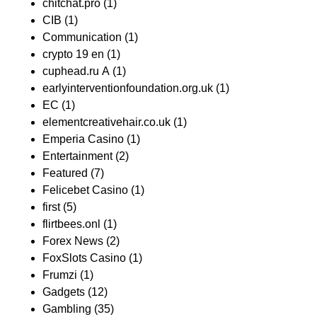
chitchat.pro
(1)
CIB
(1)
Communication
(1)
crypto 19 en
(1)
cuphead.ru A
(1)
earlyinterventionfoundation.org.uk
(1)
EC
(1)
elementcreativehair.co.uk
(1)
Emperia Casino
(1)
Entertainment
(2)
Featured
(7)
Felicebet Casino
(1)
first
(5)
flirtbees.onl
(1)
Forex News
(2)
FoxSlots Casino
(1)
Frumzi
(1)
Gadgets
(12)
Gambling
(35)