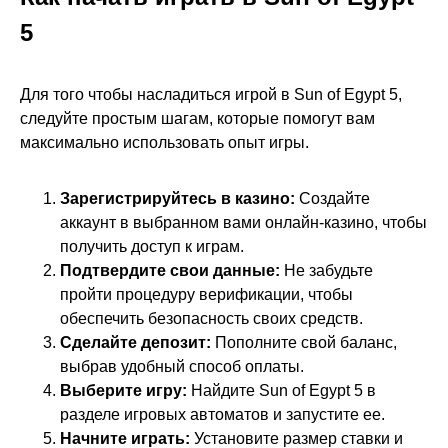
5
Для того чтобы насладиться игрой в Sun of Egypt 5,
следуйте простым шагам, которые помогут вам
максимально использовать опыт игры.
Зарегистрируйтесь в казино:
Создайте
аккаунт в выбранном вами онлайн-казино, чтобы
получить доступ к играм.
Подтвердите свои данные:
Не забудьте
пройти процедуру верификации, чтобы
обеспечить безопасность своих средств.
Сделайте депозит:
Пополните свой баланс,
выбрав удобный способ оплаты.
Выберите игру:
Найдите Sun of Egypt 5 в
разделе игровых автоматов и запустите ее.
Начните играть:
Установите размер ставки и