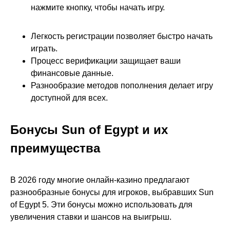
нажмите кнопку, чтобы начать игру.
Легкость регистрации позволяет быстро начать
играть.
Процесс верификации защищает ваши
финансовые данные.
Разнообразие методов пополнения делает игру
доступной для всех.
Бонусы Sun of Egypt и их
преимущества
В 2026 году многие онлайн-казино предлагают
разнообразные бонусы для игроков, выбравших Sun
of Egypt 5. Эти бонусы можно использовать для
увеличения ставки и шансов на выигрыш.