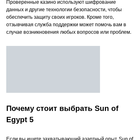
Проверенные казино используют шифрование
данных и другие технологии безопасности, чтобы
обеспечить защиту своих игроков. Кроме того,
отзывчивая служба поддержки может помочь вам в
случае возникновения любых вопросов или проблем.
Почему стоит выбрать Sun of
Egypt 5
Если вы ищете захватывающий азартный опыт, Sun of