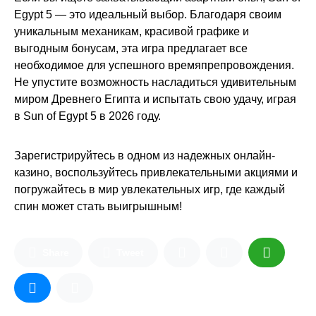
Egypt 5 — это идеальный выбор. Благодаря своим
уникальным механикам, красивой графике и
выгодным бонусам, эта игра предлагает все
необходимое для успешного времяпрепровождения.
Не упустите возможность насладиться удивительным
миром Древнего Египта и испытать свою удачу, играя
в Sun of Egypt 5 в 2026 году.
Зарегистрируйтесь в одном из надежных онлайн-
казино, воспользуйтесь привлекательными акциями и
погружайтесь в мир увлекательных игр, где каждый
спин может стать выигрышным!
Share
Tweet