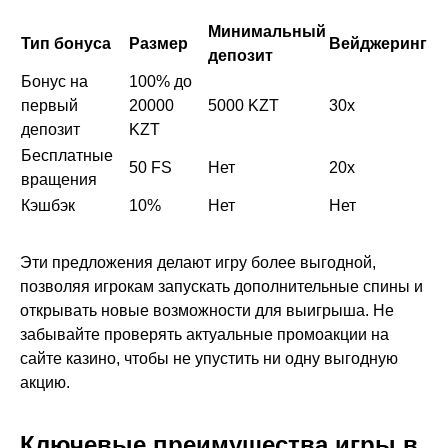
Минимальный
Тип бонуса
Размер
Вейджеринг
депозит
Бонус на
100% до
первый
20000
5000 KZT
30x
депозит
KZT
Бесплатные
50 FS
Нет
20x
вращения
Кэшбэк
10%
Нет
Нет
Эти предложения делают игру более выгодной,
позволяя игрокам запускать дополнительные спины и
открывать новые возможности для выигрыша. Не
забывайте проверять актуальные промоакции на
сайте казино, чтобы не упустить ни одну выгодную
акцию.
Ключевые преимущества игры в