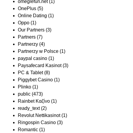
omeglefun.net
(1)
OnePlus
(5)
Online Dating
(1)
Oppo
(1)
Our Partners
(3)
Partners
(7)
Partnerzy
(4)
Partnerzy w Polsce
(1)
paypal casino
(1)
Paysafecard Kasinot
(3)
PC & Tablet
(8)
Piggybet Casino
(1)
Plinko
(1)
public
(473)
Rainbet Καζίνο
(1)
ready_text
(2)
Revolut Nettikasinot
(1)
Ringospin Casino
(3)
Romantic
(1)