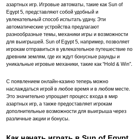
азартных игр. Игровые автоматы, такие как Sun of
Egypt 5, представляют собой удобный и
увлекательный способ испытать удачу. Эти
автоматические устройства предлагают
разнообразные темы, механики игры и возможности
для выигрышей. Sun of Egypt 5, например, позволяет
игрокам отправиться в увлекательное путешествие по
древним землям, где их ждут бонусные раунды и
уникальные игровые механики, такие как “Hold & Win”.
С появлением онлайн-казино теперь можно
наслаждаться игрой в любое время и в любом месте.
Это значительно упрощает процесс входа в мир
азартных игр, а также предоставляет игрокам
дополнительные возможности для выигрыша через
различные акции и бонусы.
Как начать играть в Sun of Egypt