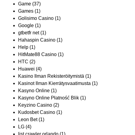
Game
(37)
Games
(1)
Golisimo Casino
(1)
Google
(1)
gtbetfr net
(1)
Hahaspin Casino
(1)
Help
(1)
HitMate88 Casino
(1)
HTC
(2)
Huawei
(4)
Kasino Ilman Rekisteröitymistä
(1)
Kasinot Ilman Kierrätysvaatimusta
(1)
Kasyno Online
(1)
Kasyno Online Płatność Blik
(1)
Keyzino Casino
(2)
Kudosbet Casino
(1)
Leon Bet
(1)
LG
(4)
list crawler orlando
(1)