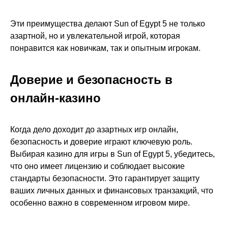
Эти преимущества делают Sun of Egypt 5 не только
азартной, но и увлекательной игрой, которая
понравится как новичкам, так и опытным игрокам.
Доверие и безопасность в
онлайн-казино
Когда дело доходит до азартных игр онлайн,
безопасность и доверие играют ключевую роль.
Выбирая казино для игры в Sun of Egypt 5, убедитесь,
что оно имеет лицензию и соблюдает высокие
стандарты безопасности. Это гарантирует защиту
ваших личных данных и финансовых транзакций, что
особенно важно в современном игровом мире.