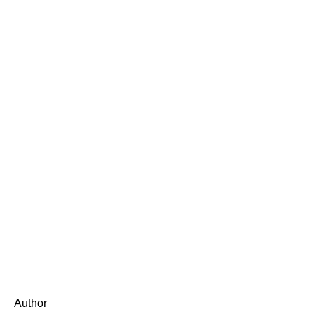
Author