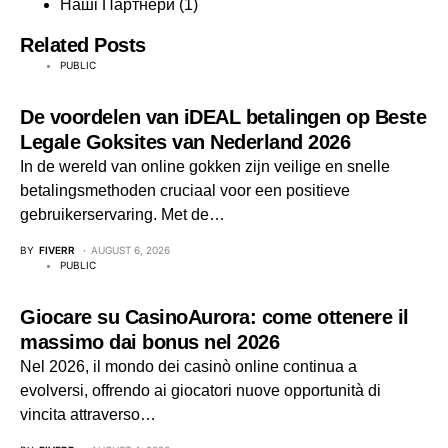
Наші Партнери
(1)
Related Posts
PUBLIC
De voordelen van iDEAL betalingen op Beste
Legale Goksites van Nederland 2026
In de wereld van online gokken zijn veilige en snelle
betalingsmethoden cruciaal voor een positieve
gebruikerservaring. Met de…
BY
FIVERR
AUGUST 6, 2026
PUBLIC
Giocare su CasinoAurora: come ottenere il
massimo dai bonus nel 2026
Nel 2026, il mondo dei casinò online continua a
evolversi, offrendo ai giocatori nuove opportunità di
vincita attraverso…