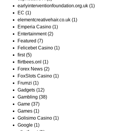
earlyinterventionfoundation.org.uk
(1)
EC
(1)
elementcreativehair.co.uk
(1)
Emperia Casino
(1)
Entertainment
(2)
Featured
(7)
Felicebet Casino
(1)
first
(5)
flirtbees.onl
(1)
Forex News
(2)
FoxSlots Casino
(1)
Frumzi
(1)
Gadgets
(12)
Gambling
(38)
Game
(37)
Games
(1)
Golisimo Casino
(1)
Google
(1)