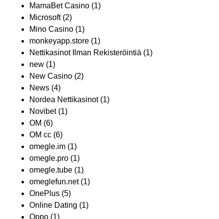
MamaBet Casino
(1)
Microsoft
(2)
Mino Casino
(1)
monkeyapp.store
(1)
Nettikasinot Ilman Rekisteröintiä
(1)
new
(1)
New Casino
(2)
News
(4)
Nordea Nettikasinot
(1)
Novibet
(1)
OM
(6)
OM cc
(6)
omegle.im
(1)
omegle.pro
(1)
omegle.tube
(1)
omeglefun.net
(1)
OnePlus
(5)
Online Dating
(1)
Oppo
(1)