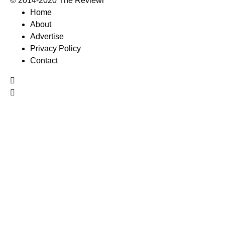
© 2014-2020 The Reviewr
Home
About
Advertise
Privacy Policy
Contact