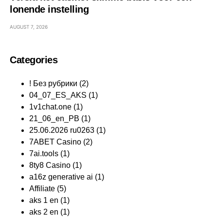
lonende instelling
AUGUST 7, 2026
Categories
! Без рубрики
(2)
04_07_ES_AKS
(1)
1v1chat.one
(1)
21_06_en_PB
(1)
25.06.2026 ru0263
(1)
7ABET Casino
(2)
7ai.tools
(1)
8ty8 Casino
(1)
a16z generative ai
(1)
Affiliate
(5)
aks 1 en
(1)
aks 2 en
(1)