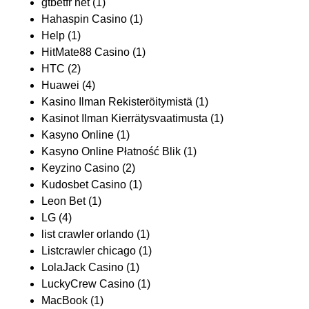
gtbetfr net
(1)
Hahaspin Casino
(1)
Help
(1)
HitMate88 Casino
(1)
HTC
(2)
Huawei
(4)
Kasino Ilman Rekisteröitymistä
(1)
Kasinot Ilman Kierrätysvaatimusta
(1)
Kasyno Online
(1)
Kasyno Online Płatność Blik
(1)
Keyzino Casino
(2)
Kudosbet Casino
(1)
Leon Bet
(1)
LG
(4)
list crawler orlando
(1)
Listcrawler chicago
(1)
LolaJack Casino
(1)
LuckyCrew Casino
(1)
MacBook
(1)