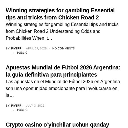
Winning strategies for gambling Essential
tips and tricks from Chicken Road 2
Winning strategies for gambling Essential tips and tricks
from Chicken Road 2 Understanding Odds and
Probabilities When it…
BY
FIVERR
APRIL 27, 2026
NO COMMENTS
PUBLIC
Apuestas Mundial de Fútbol 2026 Argentina:
la guía definitiva para principiantes
Las apuestas en el Mundial de Fútbol 2026 en Argentina
son una oportunidad emocionante para involucrarse en
la…
BY
FIVERR
JULY 3, 2026
PUBLIC
Crypto casino o’yinchilar uchun qanday