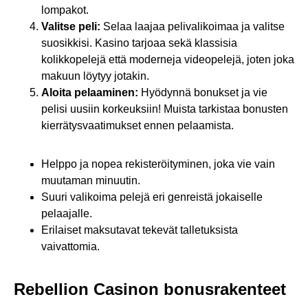
lompakot.
Valitse peli:
Selaa laajaa pelivalikoimaa ja valitse
suosikkisi. Kasino tarjoaa sekä klassisia
kolikkopelejä että moderneja videopelejä, joten joka
makuun löytyy jotakin.
Aloita pelaaminen:
Hyödynnä bonukset ja vie
pelisi uusiin korkeuksiin! Muista tarkistaa bonusten
kierrätysvaatimukset ennen pelaamista.
Helppo ja nopea rekisteröityminen, joka vie vain
muutaman minuutin.
Suuri valikoima pelejä eri genreistä jokaiselle
pelaajalle.
Erilaiset maksutavat tekevät talletuksista
vaivattomia.
Rebellion Casinon bonusrakenteet