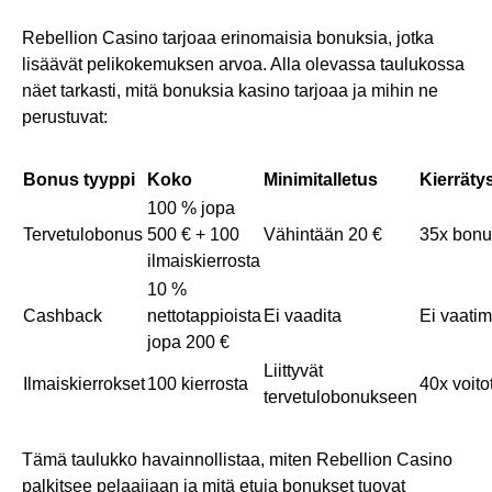
Rebellion Casino tarjoaa erinomaisia bonuksia, jotka
lisäävät pelikokemuksen arvoa. Alla olevassa taulukossa
näet tarkasti, mitä bonuksia kasino tarjoaa ja mihin ne
perustuvat:
Bonus tyyppi
Koko
Minimitalletus
Kierräty
100 % jopa
Tervetulobonus
500 € + 100
Vähintään 20 €
35x bon
ilmaiskierrosta
10 %
Cashback
nettotappioista
Ei vaadita
Ei vaati
jopa 200 €
Liittyvät
Ilmaiskierrokset
100 kierrosta
40x voito
tervetulobonukseen
Tämä taulukko havainnollistaa, miten Rebellion Casino
palkitsee pelaajiaan ja mitä etuja bonukset tuovat