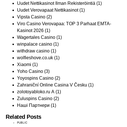
Uudet Nettikasinot Ilman Rekisteröintiä
(1)
Uudet Verovapaat Nettikasinot
(1)
Vipsta Casino
(2)
Viro Casino Verovapaa: TOP 3 Parhaat EMTA-
Kasinot 2026
(1)
Wagertales Casino
(1)
winpalace casino
(1)
withdraw casino
(1)
wolfieshove.co.uk
(1)
Xiaomi
(1)
Yoho Casino
(3)
Yoyospins Casino
(2)
Zahraniční Online Casina V Česku
(1)
zolotoyabloko.ru A
(1)
Zuluspins Casino
(2)
Наші Партнери
(1)
Related Posts
PUBLIC