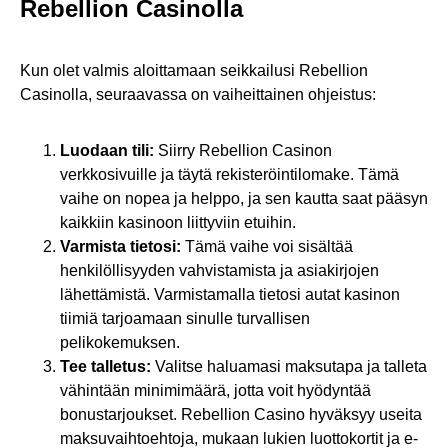
Rebellion Casinolla
Kun olet valmis aloittamaan seikkailusi Rebellion
Casinolla, seuraavassa on vaiheittainen ohjeistus:
Luodaan tili:
Siirry Rebellion Casinon
verkkosivuille ja täytä rekisteröintilomake. Tämä
vaihe on nopea ja helppo, ja sen kautta saat pääsyn
kaikkiin kasinoon liittyviin etuihin.
Varmista tietosi:
Tämä vaihe voi sisältää
henkilöllisyyden vahvistamista ja asiakirjojen
lähettämistä. Varmistamalla tietosi autat kasinon
tiimiä tarjoamaan sinulle turvallisen
pelikokemuksen.
Tee talletus:
Valitse haluamasi maksutapa ja talleta
vähintään minimimäärä, jotta voit hyödyntää
bonustarjoukset. Rebellion Casino hyväksyy useita
maksuvaihtoehtoja, mukaan lukien luottokortit ja e-