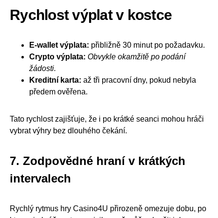
Rychlost výplat v kostce
E-wallet výplata:
přibližně 30 minut po požadavku.
Crypto výplata:
Obvykle okamžitě po podání
žádosti.
Kreditní karta:
až tři pracovní dny, pokud nebyla
předem ověřena.
Tato rychlost zajišťuje, že i po krátké seanci mohou hráči
vybrat výhry bez dlouhého čekání.
7. Zodpovědné hraní v krátkých
intervalech
Rychlý rytmus hry Casino4U přirozeně omezuje dobu, po