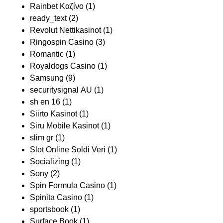
Rainbet Καζίνο
(1)
ready_text
(2)
Revolut Nettikasinot
(1)
Ringospin Casino
(3)
Romantic
(1)
Royaldogs Casino
(1)
Samsung
(9)
securitysignal AU
(1)
sh en 16
(1)
Siirto Kasinot
(1)
Siru Mobile Kasinot
(1)
slim gr
(1)
Slot Online Soldi Veri
(1)
Socializing
(1)
Sony
(2)
Spin Formula Casino
(1)
Spinita Casino
(1)
sportsbook
(1)
Surface Book
(1)