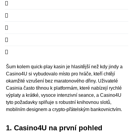
Šum kolem quick‑play kasin je hlasitější než kdy jindy a
Casino4U si vybudovalo místo pro hráče, kteří chtějí
okamžité vzrušení bez maratonového dřiny. Uživatelé
Casinia často tíhnou k platformám, které nabízejí rychlé
výplaty a krátké, vysoce intenzivní seance, a Casino4U
tyto požadavky splňuje s robustní knihovnou slotů,
mobilním designem a crypto‑přátelským bankovnictvím.
1. Casino4U na první pohled