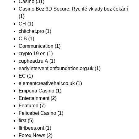
Casino
(31)
Casino Bez 3D Secure: Rychlé vklady bez čekání
(1)
CH
(1)
chitchat.pro
(1)
CIB
(1)
Communication
(1)
crypto 19 en
(1)
cuphead.ru A
(1)
earlyinterventionfoundation.org.uk
(1)
EC
(1)
elementcreativehair.co.uk
(1)
Emperia Casino
(1)
Entertainment
(2)
Featured
(7)
Felicebet Casino
(1)
first
(5)
flirtbees.onl
(1)
Forex News
(2)