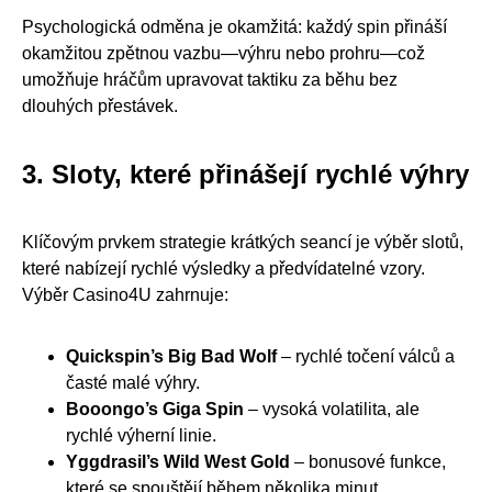
Psychologická odměna je okamžitá: každý spin přináší
okamžitou zpětnou vazbu—výhru nebo prohru—což
umožňuje hráčům upravovat taktiku za běhu bez
dlouhých přestávek.
3. Sloty, které přinášejí rychlé výhry
Klíčovým prvkem strategie krátkých seancí je výběr slotů,
které nabízejí rychlé výsledky a předvídatelné vzory.
Výběr Casino4U zahrnuje:
Quickspin’s Big Bad Wolf
– rychlé točení válců a
časté malé výhry.
Booongo’s Giga Spin
– vysoká volatilita, ale
rychlé výherní linie.
Yggdrasil’s Wild West Gold
– bonusové funkce,
které se spouštějí během několika minut.