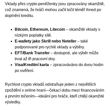
Vklady přes crypto‑peněženky jsou zpracovány okamžitě,
což znamená, že hráči mohou začít točit téměř ihned po
doplnění kreditu.
Bitcoin, Ethereum, Litecoin
– okamžité vklady s
nízkými poplatky sítě.
E‑wallety jako Skrill nebo Neteller
– také
podporované pro rychlé vklady a výběry.
EFT/Bank Transfer
– dostupné, ale výběr může
trvat až tři pracovní dny.
Visa/Kreditní karta
– zpracováváno do dvou hodin
po ověření.
Rychlost crypto vkladů odstraňuje jeden z největších
zpoždění v online hraní—čekací dobu mezi financováním
a prvním točením—ideální pro hráče, kteří chtějí okamžité
výsledky.