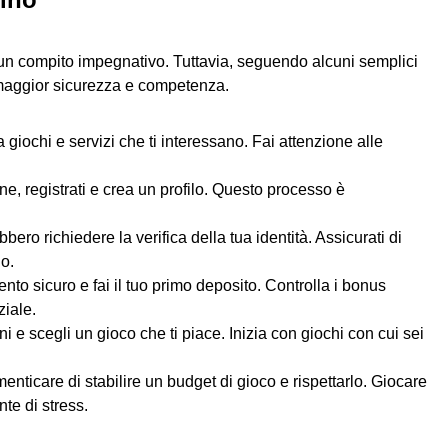
 un compito impegnativo. Tuttavia, seguendo alcuni semplici
 maggior sicurezza e competenza.
 giochi e servizi che ti interessano. Fai attenzione alle
ne, registrati e crea un profilo. Questo processo è
bero richiedere la verifica della tua identità. Assicurati di
o.
o sicuro e fai il tuo primo deposito. Controlla i bonus
ziale.
i e scegli un gioco che ti piace. Inizia con giochi con cui sei
nticare di stabilire un budget di gioco e rispettarlo. Giocare
te di stress.