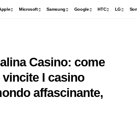
Apple
Microsoft
Samsung
Google
HTC
LG
So
 Malina Casino: come
vincite I casino
ondo affascinante,