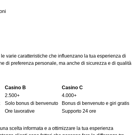
oni
le varie caratteristiche che influenzano la tua esperienza di
ne di preferenza personale, ma anche di sicurezza e di qualità
Casino B
Casino C
2.500+
4.000+
k
Solo bonus di benvenuto
Bonus di benvenuto e giri gratis
Ore lavorative
Supporto 24 ore
 una scelta informata e a ottimizzare la tua esperienza