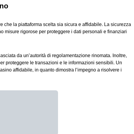
ino
che la piattaforma scelta sia sicura e affidabile. La sicurezza
ano misure rigorose per proteggere i dati personali e finanziari
lasciata da un’autorità di regolamentazione rinomata. Inoltre,
ia per proteggere le transazioni e le informazioni sensibili. Un
asino affidabile, in quanto dimostra l’impegno a risolvere i