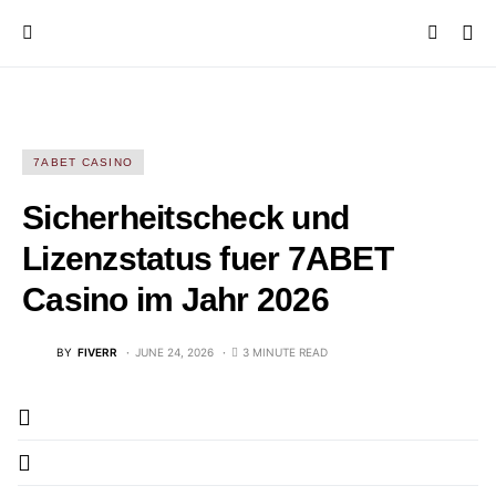
7ABET CASINO
Sicherheitscheck und
Lizenzstatus fuer 7ABET
Casino im Jahr 2026
BY
FIVERR
JUNE 24, 2026
3 MINUTE READ