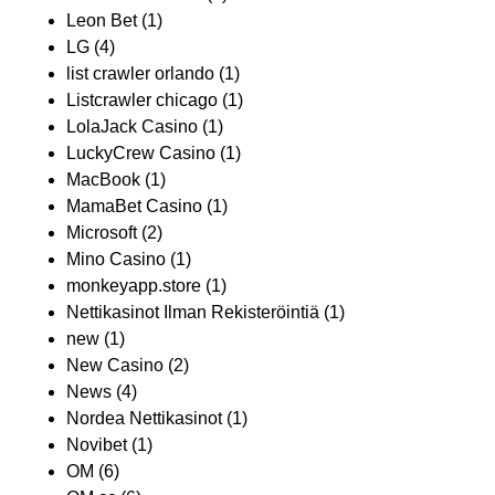
Leon Bet
(1)
LG
(4)
list crawler orlando
(1)
Listcrawler chicago
(1)
LolaJack Casino
(1)
LuckyCrew Casino
(1)
MacBook
(1)
MamaBet Casino
(1)
Microsoft
(2)
Mino Casino
(1)
monkeyapp.store
(1)
Nettikasinot Ilman Rekisteröintiä
(1)
new
(1)
New Casino
(2)
News
(4)
Nordea Nettikasinot
(1)
Novibet
(1)
OM
(6)