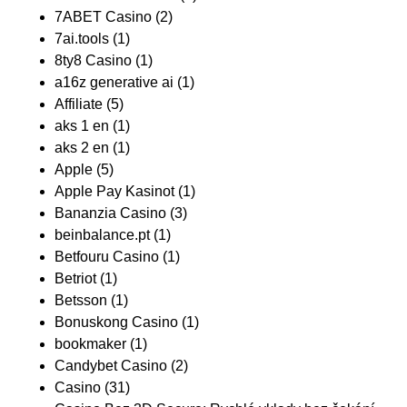
7ABET Casino
(2)
7ai.tools
(1)
8ty8 Casino
(1)
a16z generative ai
(1)
Affiliate
(5)
aks 1 en
(1)
aks 2 en
(1)
Apple
(5)
Apple Pay Kasinot
(1)
Bananzia Casino
(3)
beinbalance.pt
(1)
Betfouru Casino
(1)
Betriot
(1)
Betsson
(1)
Bonuskong Casino
(1)
bookmaker
(1)
Candybet Casino
(2)
Casino
(31)