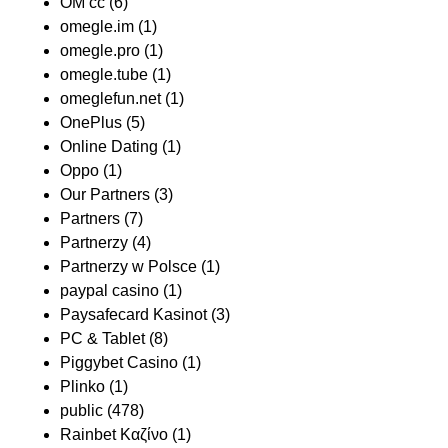
OM cc
(6)
omegle.im
(1)
omegle.pro
(1)
omegle.tube
(1)
omeglefun.net
(1)
OnePlus
(5)
Online Dating
(1)
Oppo
(1)
Our Partners
(3)
Partners
(7)
Partnerzy
(4)
Partnerzy w Polsce
(1)
paypal casino
(1)
Paysafecard Kasinot
(3)
PC & Tablet
(8)
Piggybet Casino
(1)
Plinko
(1)
public
(478)
Rainbet Καζίνο
(1)