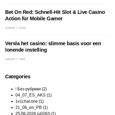
Bet On Red: Schnell‑Hit Slot & Live Casino
Action für Mobile Gamer
AUGUST 7, 2026
Versla het casino: slimme basis voor een
lonende instelling
AUGUST 7, 2026
Categories
! Без рубрики
(2)
04_07_ES_AKS
(1)
1v1chat.one
(1)
21_06_en_PB
(1)
25.06.2026 ru0263
(1)