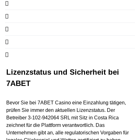
Lizenzstatus und Sicherheit bei
7ABET
Bevor Sie bei 7ABET Casino eine Einzahlung tätigen,
prüfen Sie immer den aktuellen Lizenzstatus. Der
Betreiber 3-102-942064 SRL mit Sitz in Costa Rica
zeichnet für die Plattform verantwortlich. Das
Unternehmen gibt an, alle regulatorischen Vorgaben für