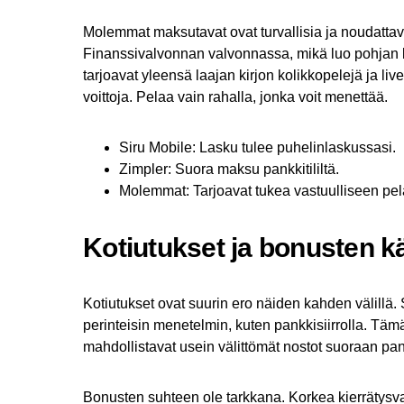
Molemmat maksutavat ovat turvallisia ja noudattav
Finanssivalvonnan valvonnassa, mikä luo pohjan l
tarjoavat yleensä laajan kirjon kolikkopelejä ja liv
voittoja. Pelaa vain rahalla, jonka voit menettää.
Siru Mobile: Lasku tulee puhelinlaskussasi.
Zimpler: Suora maksu pankkitililtä.
Molemmat: Tarjoavat tukea vastuulliseen pe
Kotiutukset ja bonusten k
Kotiutukset ovat suurin ero näiden kahden välillä. S
perinteisin menetelmin, kuten pankkisiirrolla. Täm
mahdollistavat usein välittömät nostot suoraan pankk
Bonusten suhteen ole tarkkana. Korkea kierrätysv