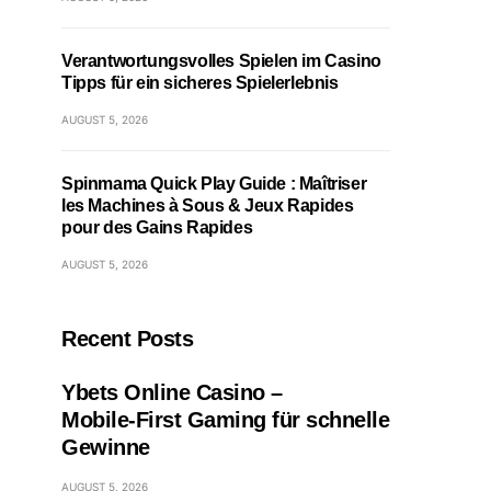
Verantwortungsvolles Spielen im Casino
Tipps für ein sicheres Spielerlebnis
AUGUST 5, 2026
Spinmama Quick Play Guide : Maîtriser
les Machines à Sous & Jeux Rapides
pour des Gains Rapides
AUGUST 5, 2026
Recent Posts
Ybets Online Casino –
Mobile‑First Gaming für schnelle
Gewinne
AUGUST 5, 2026