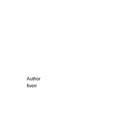
Author
fiverr