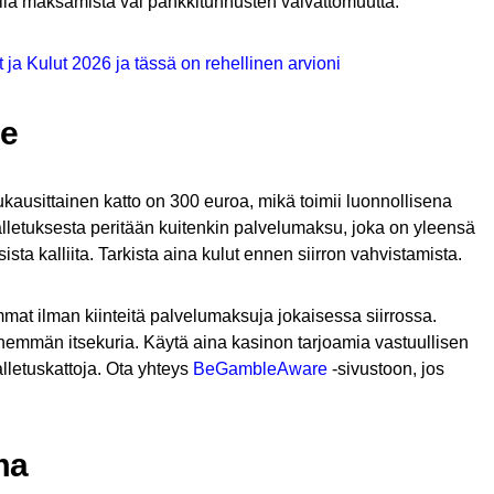
kulla maksamista vai pankkitunnusten vaivattomuutta.
 ja Kulut 2026 ja tässä on rehellinen arvioni
ne
kausittainen katto on 300 euroa, mikä toimii luonnollisena
talletuksesta peritään kuitenkin palvelumaksu, joka on yleensä
ista kalliita. Tarkista aina kulut ennen siirron vahvistamista.
at ilman kiinteitä palvelumaksuja jokaisessa siirrossa.
enemmän itsekuria. Käytä aina kasinon tarjoamia vastuullisen
alletuskattoja. Ota yhteys
BeGambleAware
-sivustoon, jos
ma