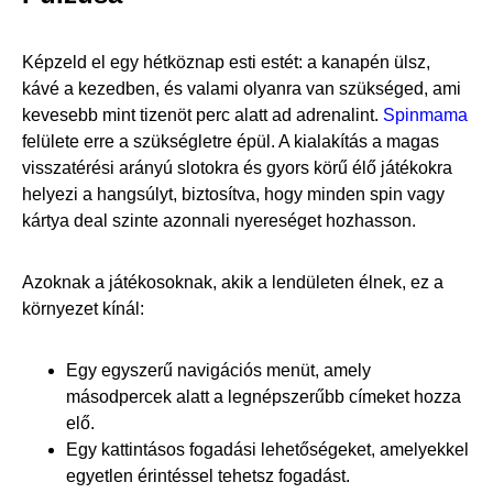
Képzeld el egy hétköznap esti estét: a kanapén ülsz,
kávé a kezedben, és valami olyanra van szükséged, ami
kevesebb mint tizenöt perc alatt ad adrenalint.
Spinmama
felülete erre a szükségletre épül. A kialakítás a magas
visszatérési arányú slotokra és gyors körű élő játékokra
helyezi a hangsúlyt, biztosítva, hogy minden spin vagy
kártya deal szinte azonnali nyereséget hozhasson.
Azoknak a játékosoknak, akik a lendületen élnek, ez a
környezet kínál:
Egy egyszerű navigációs menüt, amely
másodpercek alatt a legnépszerűbb címeket hozza
elő.
Egy kattintásos fogadási lehetőségeket, amelyekkel
egyetlen érintéssel tehetsz fogadást.