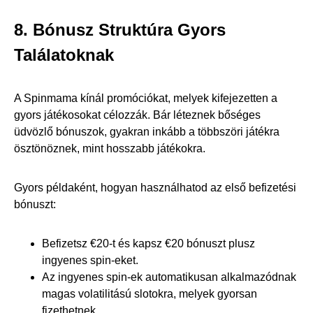
8. Bónusz Struktúra Gyors
Találatoknak
A Spinmama kínál promóciókat, melyek kifejezetten a
gyors játékosokat célozzák. Bár léteznek bőséges
üdvözlő bónuszok, gyakran inkább a többszöri játékra
ösztönöznek, mint hosszabb játékokra.
Gyors példaként, hogyan használhatod az első befizetési
bónuszt:
Befizetsz €20-t és kapsz €20 bónuszt plusz
ingyenes spin-eket.
Az ingyenes spin-ek automatikusan alkalmazódnak
magas volatilitású slotokra, melyek gyorsan
fizethetnek.