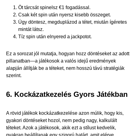
Öt tárcsát spinelsz €1 fogadással.
Csak két spin után nyersz kisebb összeget.
Úgy döntesz, megduplázod a tétet, miután ígéretes
mintát látsz.
Tíz spin után elnyered a jackpotot.
Ez a sorozat jól mutatja, hogyan hozz döntéseket az adott
pillanatban—a játékosok a valós idejű eredmények
alapján állítják be a téteket, nem hosszú távú stratégiák
szerint.
6. Kockázatkezelés Gyors Játékban
A rövid játékok kockázatkezelése azon múlik, hogy kis,
gyakori döntéseket hozol, nem pedig nagy, kalkulált
téteket. Azok a játékosok, akik ezt a stílust kedvelik,
gyakran beállítanak egy szigorú határt, amit elérve