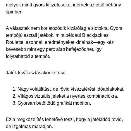
melyek mind gyors kifizetéseket ígérnek az első néhány
spinben.
A választék nem korlátozódik kizárólag a slotokra. Gyors
tempójú asztali játékok, mint például Blackjack és
Roulette, azonnali eredményeket kínálnak—egy kéz
kevesebb mint egy perc alatt befejeződhet, így
folytathatod a tempót.
Játék kiválasztásakor keresd:
Nagy volatilitást, de rövid visszatérési időablakokat.
Világos vizuális jeleket a nyertes kombinációkra.
Gyorsan betöltődő grafikát mobilon.
Ez a megközelítés lehetővé teszi, hogy a játékidőd rövid,
de izgalmas maradjon.