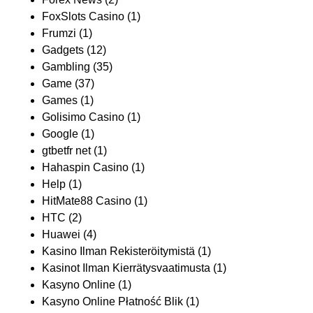
FoxSlots Casino
(1)
Frumzi
(1)
Gadgets
(12)
Gambling
(35)
Game
(37)
Games
(1)
Golisimo Casino
(1)
Google
(1)
gtbetfr net
(1)
Hahaspin Casino
(1)
Help
(1)
HitMate88 Casino
(1)
HTC
(2)
Huawei
(4)
Kasino Ilman Rekisteröitymistä
(1)
Kasinot Ilman Kierrätysvaatimusta
(1)
Kasyno Online
(1)
Kasyno Online Płatność Blik
(1)