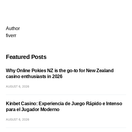
Author
fiverr
Featured Posts
Why Online Pokies NZ is the go-to for New Zealand
casino enthusiasts in 2026
AUGUST 6, 2026
Kinbet Casino: Experiencia de Juego Rápido e Intenso
para el Jugador Moderno
AUGUST 6, 2026