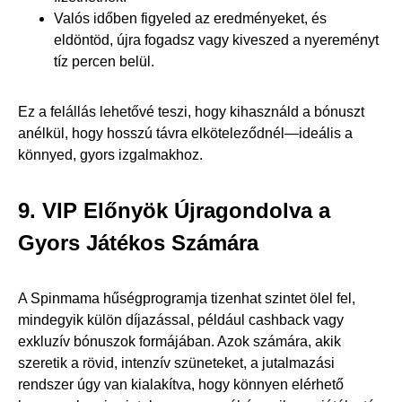
Valós időben figyeled az eredményeket, és
eldöntöd, újra fogadsz vagy kiveszed a nyereményt
tíz percen belül.
Ez a felállás lehetővé teszi, hogy kihasználd a bónuszt
anélkül, hogy hosszú távra elköteleződnél—ideális a
könnyed, gyors izgalmakhoz.
9. VIP Előnyök Újragondolva a
Gyors Játékos Számára
A Spinmama hűségprogramja tizenhat szintet ölel fel,
mindegyik külön díjazással, például cashback vagy
exkluzív bónuszok formájában. Azok számára, akik
szeretik a rövid, intenzív szüneteket, a jutalmazási
rendszer úgy van kialakítva, hogy könnyen elérhető