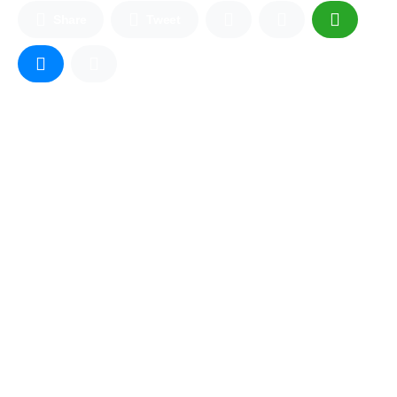
Share
Tweet