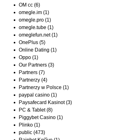
OM cc
(6)
omegle.im
(1)
omegle.pro
(1)
omegle.tube
(1)
omeglefun.net
(1)
OnePlus
(5)
Online Dating
(1)
Oppo
(1)
Our Partners
(3)
Partners
(7)
Partnerzy
(4)
Partnerzy w Polsce
(1)
paypal casino
(1)
Paysafecard Kasinot
(3)
PC & Tablet
(8)
Piggybet Casino
(1)
Plinko
(1)
public
(473)
Rainbet Καζίνο
(1)