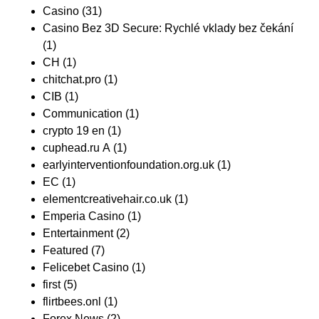
Casino
(31)
Casino Bez 3D Secure: Rychlé vklady bez čekání
(1)
CH
(1)
chitchat.pro
(1)
CIB
(1)
Communication
(1)
crypto 19 en
(1)
cuphead.ru A
(1)
earlyinterventionfoundation.org.uk
(1)
EC
(1)
elementcreativehair.co.uk
(1)
Emperia Casino
(1)
Entertainment
(2)
Featured
(7)
Felicebet Casino
(1)
first
(5)
flirtbees.onl
(1)
Forex News
(2)