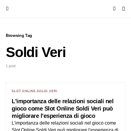
Browsing Tag
Soldi Veri
1 post
SLOT ONLINE SOLDI VERI
L'importanza delle relazioni sociali nel
gioco come Slot Online Soldi Veri può
migliorare l'esperienza di gioco
L'importanza delle relazioni sociali nel gioco come
Slot Online Soldi Veri può migliorare l'esperienza di