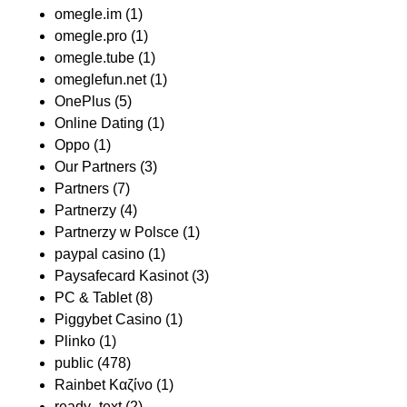
omegle.im
(1)
omegle.pro
(1)
omegle.tube
(1)
omeglefun.net
(1)
OnePlus
(5)
Online Dating
(1)
Oppo
(1)
Our Partners
(3)
Partners
(7)
Partnerzy
(4)
Partnerzy w Polsce
(1)
paypal casino
(1)
Paysafecard Kasinot
(3)
PC & Tablet
(8)
Piggybet Casino
(1)
Plinko
(1)
public
(478)
Rainbet Καζίνο
(1)
ready_text
(2)