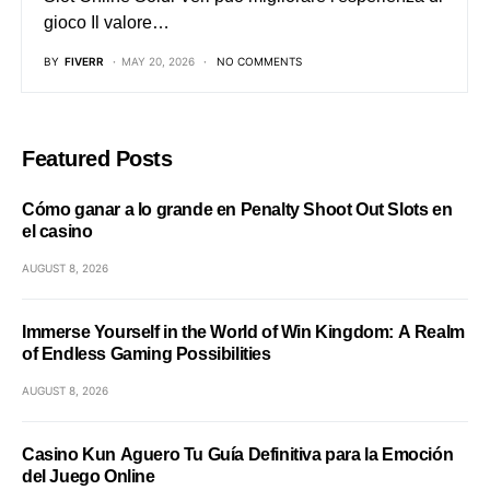
gioco Il valore…
BY
FIVERR
MAY 20, 2026
NO COMMENTS
Featured Posts
Cómo ganar a lo grande en Penalty Shoot Out Slots en
el casino
AUGUST 8, 2026
Immerse Yourself in the World of Win Kingdom: A Realm
of Endless Gaming Possibilities
AUGUST 8, 2026
Casino Kun Aguero Tu Guía Definitiva para la Emoción
del Juego Online