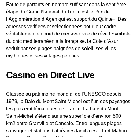
Faute de partants en nombre suffisant dans la septième
étape du Grand National du Trot, c’est le Prix de
l’Agglomération d’Agen qui est support du Quinté+. Des
adresses vérifiées et sélectionnées pour leur cadre
véritablement en bord de mer avec vue de rêve ! Symbole
du chic méditerranéen à la française, la Côte d’Azur
séduit par ses plages baignées de soleil, ses villes
mythiques et ses villages perchés.
Casino en Direct Live
Classée au patrimoine mondial de l’UNESCO depuis
1979, la Baie du Mont Saint-Michel est l’un des paysages
les plus emblématiques de France. La baie du Mont-
Saint-Michel s’étend sur une superficie d’environ 500
km2 entre Granville et Cancale. Entre longues plages
sauvages et stations balnéaires familiales – Fort-Mahon-