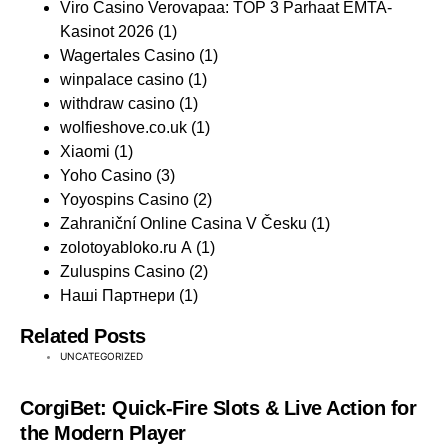
Viro Casino Verovapaa: TOP 3 Parhaat EMTA-
Kasinot 2026
(1)
Wagertales Casino
(1)
winpalace casino
(1)
withdraw casino
(1)
wolfieshove.co.uk
(1)
Xiaomi
(1)
Yoho Casino
(3)
Yoyospins Casino
(2)
Zahraniční Online Casina V Česku
(1)
zolotoyabloko.ru A
(1)
Zuluspins Casino
(2)
Наші Партнери
(1)
Related Posts
UNCATEGORIZED
CorgiBet: Quick‑Fire Slots & Live Action for
the Modern Player