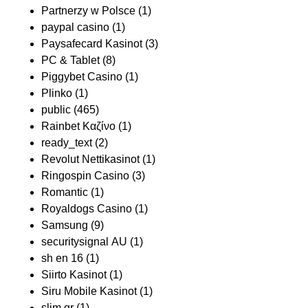
Partnerzy w Polsce
(1)
paypal casino
(1)
Paysafecard Kasinot
(3)
PC & Tablet
(8)
Piggybet Casino
(1)
Plinko
(1)
public
(465)
Rainbet Καζίνο
(1)
ready_text
(2)
Revolut Nettikasinot
(1)
Ringospin Casino
(3)
Romantic
(1)
Royaldogs Casino
(1)
Samsung
(9)
securitysignal AU
(1)
sh en 16
(1)
Siirto Kasinot
(1)
Siru Mobile Kasinot
(1)
slim gr
(1)