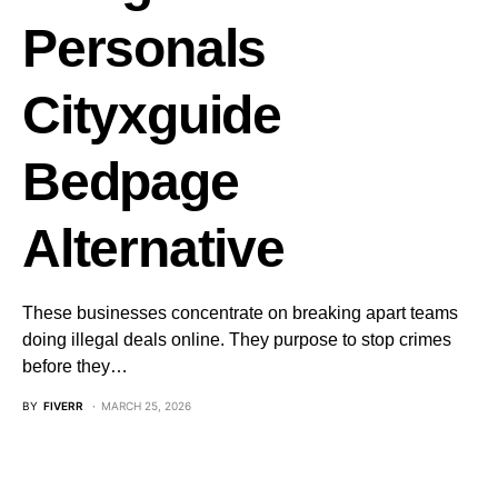
Personals
Cityxguide
Bedpage
Alternative
These businesses concentrate on breaking apart teams
doing illegal deals online. They purpose to stop crimes
before they…
BY
FIVERR
MARCH 25, 2026