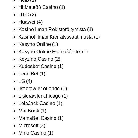
HitMate88 Casino
(1)
HTC
(2)
Huawei
(4)
Kasino Ilman Rekisteröitymistä
(1)
Kasinot Ilman Kierrätysvaatimusta
(1)
Kasyno Online
(1)
Kasyno Online Płatność Blik
(1)
Keyzino Casino
(2)
Kudosbet Casino
(1)
Leon Bet
(1)
LG
(4)
list crawler orlando
(1)
Listcrawler chicago
(1)
LolaJack Casino
(1)
MacBook
(1)
MamaBet Casino
(1)
Microsoft
(2)
Mino Casino
(1)