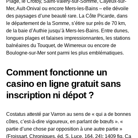
Plage, le Crotoy, Saint-Valery-sur-Somme, Cayeux-sur-
Mer, Ault-Onival ou encore Mers-les-Bains – elle dévoile
des paysages d’une beauté rare. La Côte Picarde, dans
le département de la Somme, s’étire sur près de 70 km,
de la baie d’Authie jusqu’à Mers-les-Bains. Entre dunes,
longues plages et falaises impressionnantes, les stations
balnéaires du Touquet, de Wimereux ou encore de
Boulogne-sur-Mer sont parmi les plus emblématiques.
Comment fonctionne un
casino en ligne gratuit sans
inscription ni dépot ?
Costatus attesté par Varron au sens de « qui a de bonnes
côtes, c’est-à-dire vigoureux, en parlant de bœufs ». «
partie d’une chose par opposition à une autre partie »
(Froissart, Chroniques, éd. S. Luce, 164, 24); 1409 fig. Ca