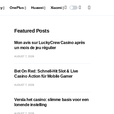
ny
OnePlus
Huawei
Xiaomi
Featured Posts
Mon avis sur LuckyCrew Casino après
un mois de jeu régulier
AUGUST 7, 2026
Bet On Red: Schnell‑Hit Slot & Live
Casino Action für Mobile Gamer
AUGUST 7, 2026
Versla het casino: slimme basis voor een
lonende instelling
AUGUST 7, 2026