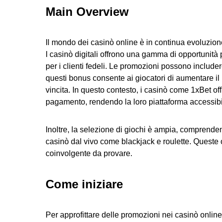
Main Overview
Il mondo dei casinò online è in continua evoluzi
I casinò digitali offrono una gamma di opportunità 
per i clienti fedeli. Le promozioni possono includer
questi bonus consente ai giocatori di aumentare il 
vincita. In questo contesto, i casinò come 1xBet off
pagamento, rendendo la loro piattaforma accessibile
Inoltre, la selezione di giochi è ampia, comprend
casinò dal vivo come blackjack e roulette. Queste
coinvolgente da provare.
Come iniziare
Per approfittare delle promozioni nei casinò onlin