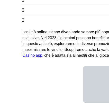
I casinò online stanno diventando sempre più pop
esclusive. Nel 2023, i giocatori possono beneficiar
In questo articolo, esploreremo le diverse promozi
massimizzare le vincite. Scopriremo anche la variet
Casino app
, che è adatta sia ai neofiti che ai gioca