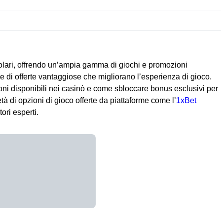
olari, offrendo un’ampia gamma di giochi e promozioni
e di offerte vantaggiose che migliorano l’esperienza di gioco.
oni disponibili nei casinò e come sbloccare bonus esclusivi per
à di opzioni di gioco offerte da piattaforme come l’
1xBet
tori esperti.