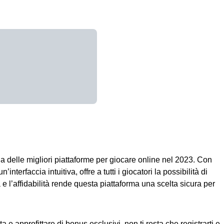
 delle migliori piattaforme per giocare online nel 2023. Con
nterfaccia intuitiva, offre a tutti i giocatori la possibilità di
a e l’affidabilità rende questa piattaforma una scelta sicura per
a e approfittare di bonus esclusivi, non ti resta che registrarti e