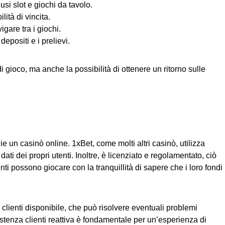
si slot e giochi da tavolo.
ità di vincita.
gare tra i giochi.
depositi e i prelievi.
 gioco, ma anche la possibilità di ottenere un ritorno sulle
e un casinò online. 1xBet, come molti altri casinò, utilizza
dati dei propri utenti. Inoltre, è licenziato e regolamentato, ciò
ti possono giocare con la tranquillità di sapere che i loro fondi
clienti disponibile, che può risolvere eventuali problemi
stenza clienti reattiva è fondamentale per un’esperienza di