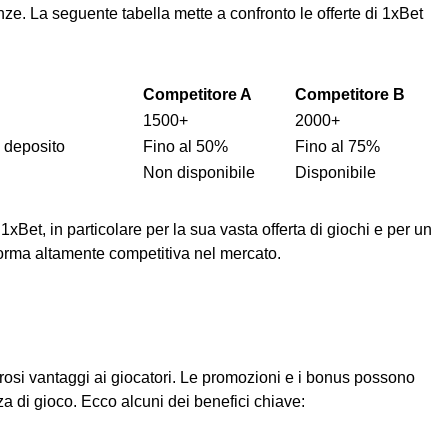
nze. La seguente tabella mette a confronto le offerte di 1xBet
Competitore A
Competitore B
1500+
2000+
 deposito
Fino al 50%
Fino al 75%
Non disponibile
Disponibile
xBet, in particolare per la sua vasta offerta di giochi e per un
orma altamente competitiva nel mercato.
rosi vantaggi ai giocatori. Le promozioni e i bonus possono
za di gioco. Ecco alcuni dei benefici chiave: