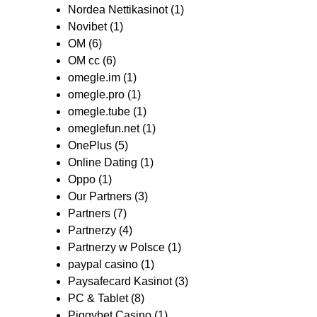
Nordea Nettikasinot
(1)
Novibet
(1)
OM
(6)
OM cc
(6)
omegle.im
(1)
omegle.pro
(1)
omegle.tube
(1)
omeglefun.net
(1)
OnePlus
(5)
Online Dating
(1)
Oppo
(1)
Our Partners
(3)
Partners
(7)
Partnerzy
(4)
Partnerzy w Polsce
(1)
paypal casino
(1)
Paysafecard Kasinot
(3)
PC & Tablet
(8)
Piggybet Casino
(1)