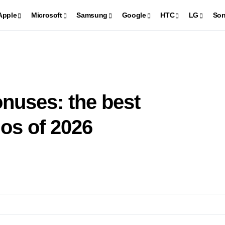
Apple
Microsoft
Samsung
Google
HTC
LG
So
nuses: the best
os of 2026