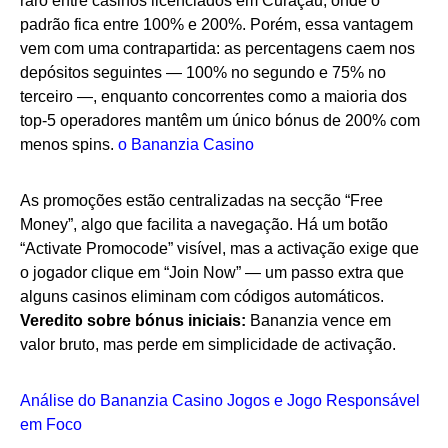
raro entre casinos licenciados em Curaçau, onde o
padrão fica entre 100% e 200%. Porém, essa vantagem
vem com uma contrapartida: as percentagens caem nos
depósitos seguintes — 100% no segundo e 75% no
terceiro —, enquanto concorrentes como a maioria dos
top-5 operadores mantêm um único bónus de 200% com
menos spins.
o Bananzia Casino
As promoções estão centralizadas na secção “Free
Money”, algo que facilita a navegação. Há um botão
“Activate Promocode” visível, mas a activação exige que
o jogador clique em “Join Now” — um passo extra que
alguns casinos eliminam com códigos automáticos.
Veredito sobre bónus iniciais:
Bananzia vence em
valor bruto, mas perde em simplicidade de activação.
Análise do Bananzia Casino Jogos e Jogo Responsável
em Foco