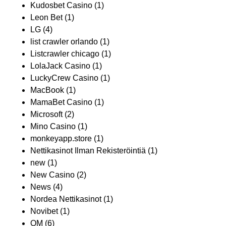
Kudosbet Casino
(1)
Leon Bet
(1)
LG
(4)
list crawler orlando
(1)
Listcrawler chicago
(1)
LolaJack Casino
(1)
LuckyCrew Casino
(1)
MacBook
(1)
MamaBet Casino
(1)
Microsoft
(2)
Mino Casino
(1)
monkeyapp.store
(1)
Nettikasinot Ilman Rekisteröintiä
(1)
new
(1)
New Casino
(2)
News
(4)
Nordea Nettikasinot
(1)
Novibet
(1)
OM
(6)