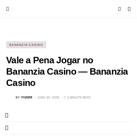
BANANZIA CASINO
Vale a Pena Jogar no
Bananzia Casino — Bananzia
Casino
BY
FIVERR
JUNE 30, 2026
5 MINUTE READ