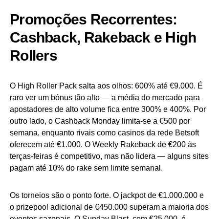
Promoções Recorrentes:
Cashback, Rakeback e High
Rollers
O High Roller Pack salta aos olhos: 600% até €9.000. É
raro ver um bónus tão alto — a média do mercado para
apostadores de alto volume fica entre 300% e 400%. Por
outro lado, o Cashback Monday limita-se a €500 por
semana, enquanto rivais como casinos da rede Betsoft
oferecem até €1.000. O Weekly Rakeback de €200 às
terças-feiras é competitivo, mas não lidera — alguns sites
pagam até 10% do rake sem limite semanal.
Os torneios são o ponto forte. O jackpot de €1.000.000 e
o prizepool adicional de €450.000 superam a maioria dos
eventos sazonais. O Sunday Blast, com €25.000, é