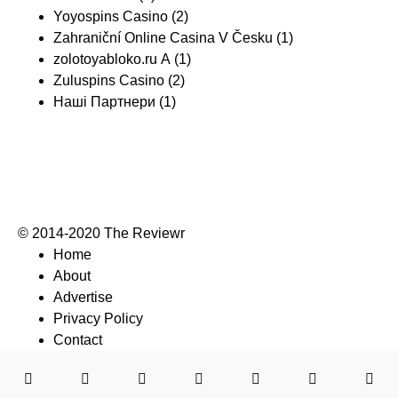
Yoyospins Casino
(2)
Zahraniční Online Casina V Česku
(1)
zolotoyabloko.ru A
(1)
Zuluspins Casino
(2)
Наші Партнери
(1)
© 2014-2020 The Reviewr
Home
About
Advertise
Privacy Policy
Contact