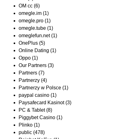
OM cc
(6)
omegle.im
(1)
omegle.pro
(1)
omegle.tube
(1)
omeglefun.net
(1)
OnePlus
(5)
Online Dating
(1)
Oppo
(1)
Our Partners
(3)
Partners
(7)
Partnerzy
(4)
Partnerzy w Polsce
(1)
paypal casino
(1)
Paysafecard Kasinot
(3)
PC & Tablet
(8)
Piggybet Casino
(1)
Plinko
(1)
public
(478)