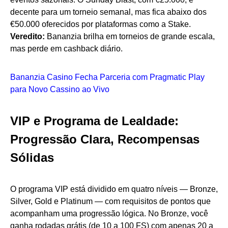
decente para um torneio semanal, mas fica abaixo dos
€50.000 oferecidos por plataformas como a Stake.
Veredito:
Bananzia brilha em torneios de grande escala,
mas perde em cashback diário.
Bananzia Casino Fecha Parceria com Pragmatic Play
para Novo Cassino ao Vivo
VIP e Programa de Lealdade:
Progressão Clara, Recompensas
Sólidas
O programa VIP está dividido em quatro níveis — Bronze,
Silver, Gold e Platinum — com requisitos de pontos que
acompanham uma progressão lógica. No Bronze, você
ganha rodadas grátis (de 10 a 100 FS) com apenas 20 a