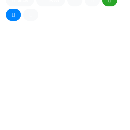
Share
Tweet