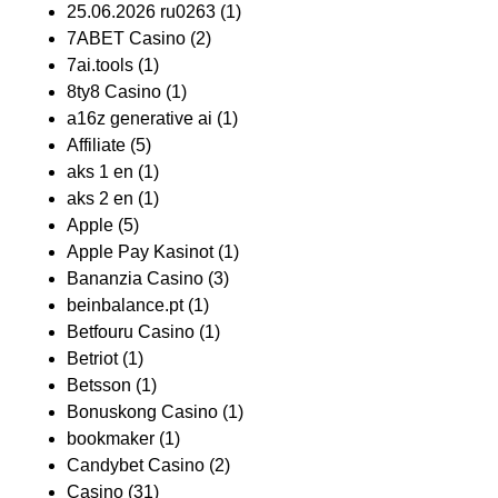
25.06.2026 ru0263
(1)
7ABET Casino
(2)
7ai.tools
(1)
8ty8 Casino
(1)
a16z generative ai
(1)
Affiliate
(5)
aks 1 en
(1)
aks 2 en
(1)
Apple
(5)
Apple Pay Kasinot
(1)
Bananzia Casino
(3)
beinbalance.pt
(1)
Betfouru Casino
(1)
Betriot
(1)
Betsson
(1)
Bonuskong Casino
(1)
bookmaker
(1)
Candybet Casino
(2)
Casino
(31)