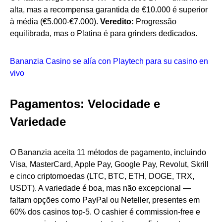
alta, mas a recompensa garantida de €10.000 é superior
à média (€5.000-€7.000).
Veredito:
Progressão
equilibrada, mas o Platina é para grinders dedicados.
Bananzia Casino se alía con Playtech para su casino en
vivo
Pagamentos: Velocidade e
Variedade
O Bananzia aceita 11 métodos de pagamento, incluindo
Visa, MasterCard, Apple Pay, Google Pay, Revolut, Skrill
e cinco criptomoedas (LTC, BTC, ETH, DOGE, TRX,
USDT). A variedade é boa, mas não excepcional —
faltam opções como PayPal ou Neteller, presentes em
60% dos casinos top-5. O cashier é commission-free e