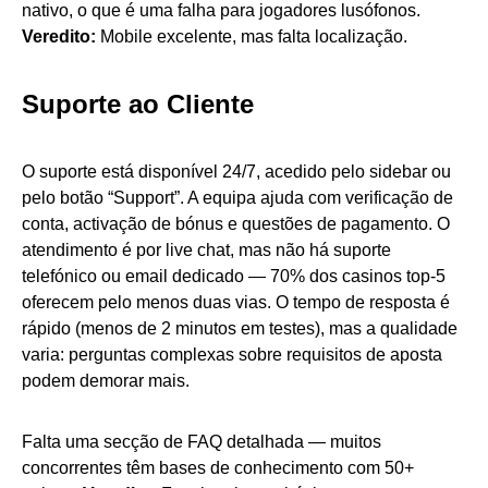
nativo, o que é uma falha para jogadores lusófonos.
Veredito:
Mobile excelente, mas falta localização.
Suporte ao Cliente
O suporte está disponível 24/7, acedido pelo sidebar ou
pelo botão “Support”. A equipa ajuda com verificação de
conta, activação de bónus e questões de pagamento. O
atendimento é por live chat, mas não há suporte
telefónico ou email dedicado — 70% dos casinos top-5
oferecem pelo menos duas vias. O tempo de resposta é
rápido (menos de 2 minutos em testes), mas a qualidade
varia: perguntas complexas sobre requisitos de aposta
podem demorar mais.
Falta uma secção de FAQ detalhada — muitos
concorrentes têm bases de conhecimento com 50+