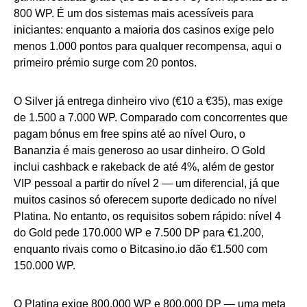
800 WP. É um dos sistemas mais acessíveis para
iniciantes: enquanto a maioria dos casinos exige pelo
menos 1.000 pontos para qualquer recompensa, aqui o
primeiro prémio surge com 20 pontos.
O Silver já entrega dinheiro vivo (€10 a €35), mas exige
de 1.500 a 7.000 WP. Comparado com concorrentes que
pagam bónus em free spins até ao nível Ouro, o
Bananzia é mais generoso ao usar dinheiro. O Gold
inclui cashback e rakeback de até 4%, além de gestor
VIP pessoal a partir do nível 2 — um diferencial, já que
muitos casinos só oferecem suporte dedicado no nível
Platina. No entanto, os requisitos sobem rápido: nível 4
do Gold pede 170.000 WP e 7.500 DP para €1.200,
enquanto rivais como o Bitcasino.io dão €1.500 com
150.000 WP.
O Platina exige 800.000 WP e 800.000 DP — uma meta