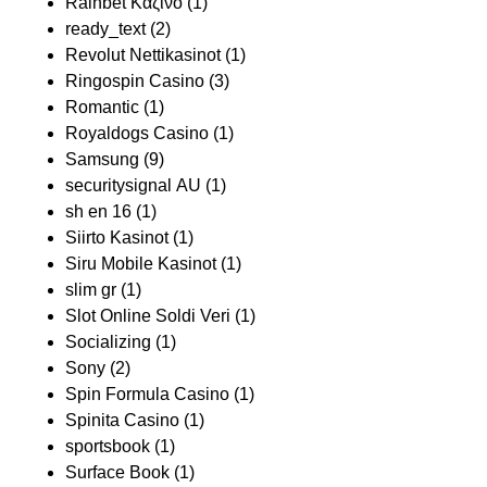
Rainbet Καζίνο
(1)
ready_text
(2)
Revolut Nettikasinot
(1)
Ringospin Casino
(3)
Romantic
(1)
Royaldogs Casino
(1)
Samsung
(9)
securitysignal AU
(1)
sh en 16
(1)
Siirto Kasinot
(1)
Siru Mobile Kasinot
(1)
slim gr
(1)
Slot Online Soldi Veri
(1)
Socializing
(1)
Sony
(2)
Spin Formula Casino
(1)
Spinita Casino
(1)
sportsbook
(1)
Surface Book
(1)