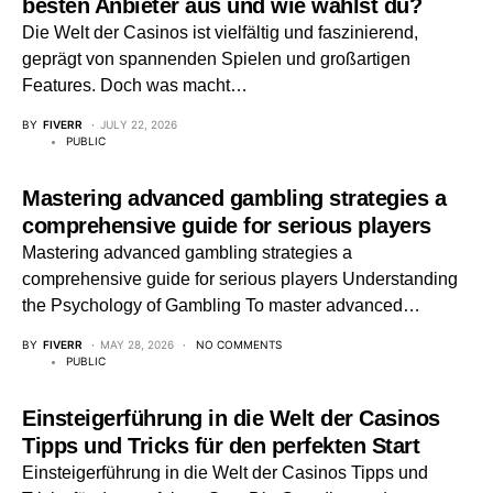
besten Anbieter aus und wie wählst du?
Die Welt der Casinos ist vielfältig und faszinierend,
geprägt von spannenden Spielen und großartigen
Features. Doch was macht…
BY
FIVERR
JULY 22, 2026
PUBLIC
Mastering advanced gambling strategies a
comprehensive guide for serious players
Mastering advanced gambling strategies a
comprehensive guide for serious players Understanding
the Psychology of Gambling To master advanced…
BY
FIVERR
MAY 28, 2026
NO COMMENTS
PUBLIC
Einsteigerführung in die Welt der Casinos
Tipps und Tricks für den perfekten Start
Einsteigerführung in die Welt der Casinos Tipps und