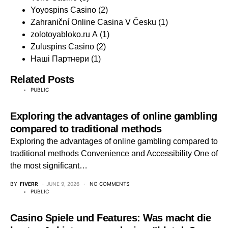
Yoyospins Casino
(2)
Zahraniční Online Casina V Česku
(1)
zolotoyabloko.ru A
(1)
Zuluspins Casino
(2)
Наші Партнери
(1)
Related Posts
PUBLIC
Exploring the advantages of online gambling
compared to traditional methods
Exploring the advantages of online gambling compared to
traditional methods Convenience and Accessibility One of
the most significant…
BY
FIVERR
JUNE 9, 2026
NO COMMENTS
PUBLIC
Casino Spiele und Features: Was macht die