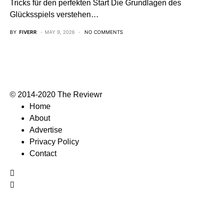
Tricks für den perfekten Start Die Grundlagen des
Glücksspiels verstehen…
BY
FIVERR
MAY 9, 2026
NO COMMENTS
© 2014-2020 The Reviewr
Home
About
Advertise
Privacy Policy
Contact