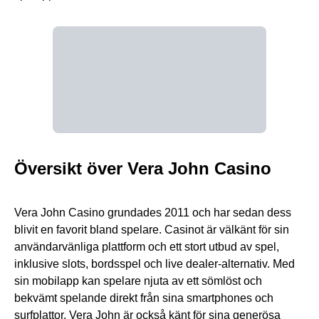
Översikt över Vera John Casino
Vera John Casino grundades 2011 och har sedan dess
blivit en favorit bland spelare. Casinot är välkänt för sin
användarvänliga plattform och ett stort utbud av spel,
inklusive slots, bordsspel och live dealer-alternativ. Med
sin mobilapp kan spelare njuta av ett sömlöst och
bekvämt spelande direkt från sina smartphones och
surfplattor. Vera John är också känt för sina generösa