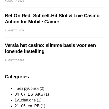
AUGUST 7, 2026
Bet On Red: Schnell‑Hit Slot & Live Casino
Action für Mobile Gamer
AUGUST 7, 2026
Versla het casino: slimme basis voor een
lonende instelling
AUGUST 7, 2026
Categories
! Без рубрики
(2)
04_07_ES_AKS
(1)
1v1chat.one
(1)
21_06_en_PB
(1)