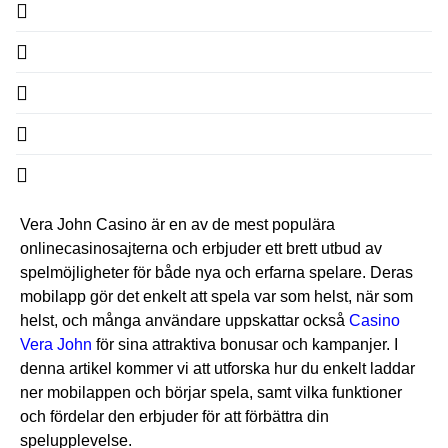
Vera John Casino är en av de mest populära
onlinecasinosajterna och erbjuder ett brett utbud av
spelmöjligheter för både nya och erfarna spelare. Deras
mobilapp gör det enkelt att spela var som helst, när som
helst, och många användare uppskattar också
Casino
Vera John
för sina attraktiva bonusar och kampanjer. I
denna artikel kommer vi att utforska hur du enkelt laddar
ner mobilappen och börjar spela, samt vilka funktioner
och fördelar den erbjuder för att förbättra din
spelupplevelse.