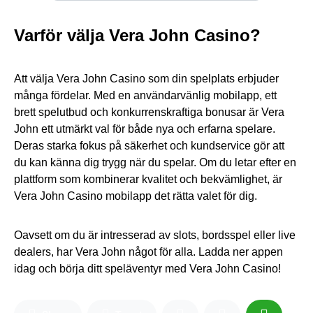
Varför välja Vera John Casino?
Att välja Vera John Casino som din spelplats erbjuder
många fördelar. Med en användarvänlig mobilapp, ett
brett spelutbud och konkurrenskraftiga bonusar är Vera
John ett utmärkt val för både nya och erfarna spelare.
Deras starka fokus på säkerhet och kundservice gör att
du kan känna dig trygg när du spelar. Om du letar efter en
plattform som kombinerar kvalitet och bekvämlighet, är
Vera John Casino mobilapp det rätta valet för dig.
Oavsett om du är intresserad av slots, bordsspel eller live
dealers, har Vera John något för alla. Ladda ner appen
idag och börja ditt speläventyr med Vera John Casino!