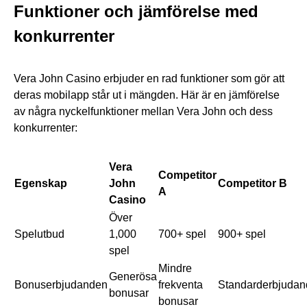
Funktioner och jämförelse med
konkurrenter
Vera John Casino erbjuder en rad funktioner som gör att
deras mobilapp står ut i mängden. Här är en jämförelse
av några nyckelfunktioner mellan Vera John och dess
konkurrenter:
Vera
Competitor
Egenskap
John
Competitor B
A
Casino
Över
Spelutbud
1,000
700+ spel
900+ spel
spel
Mindre
Generösa
Bonuserbjudanden
frekventa
Standarderbjuda
bonusar
bonusar