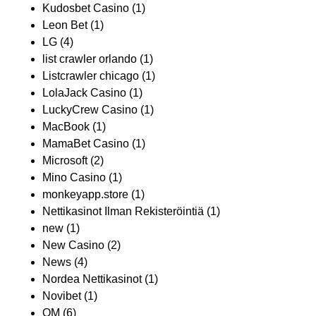
Kudosbet Casino
(1)
Leon Bet
(1)
LG
(4)
list crawler orlando
(1)
Listcrawler chicago
(1)
LolaJack Casino
(1)
LuckyCrew Casino
(1)
MacBook
(1)
MamaBet Casino
(1)
Microsoft
(2)
Mino Casino
(1)
monkeyapp.store
(1)
Nettikasinot Ilman Rekisteröintiä
(1)
new
(1)
New Casino
(2)
News
(4)
Nordea Nettikasinot
(1)
Novibet
(1)
OM
(6)