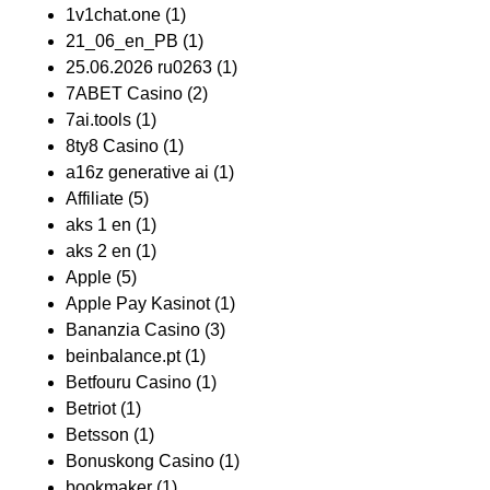
1v1chat.one
(1)
21_06_en_PB
(1)
25.06.2026 ru0263
(1)
7ABET Casino
(2)
7ai.tools
(1)
8ty8 Casino
(1)
a16z generative ai
(1)
Affiliate
(5)
aks 1 en
(1)
aks 2 en
(1)
Apple
(5)
Apple Pay Kasinot
(1)
Bananzia Casino
(3)
beinbalance.pt
(1)
Betfouru Casino
(1)
Betriot
(1)
Betsson
(1)
Bonuskong Casino
(1)
bookmaker
(1)