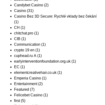
Candybet Casino
(2)
Casino
(31)
Casino Bez 3D Secure: Rychlé vklady bez čekání
(1)
CH
(1)
chitchat.pro
(1)
CIB
(1)
Communication
(1)
crypto 19 en
(1)
cuphead.ru A
(1)
earlyinterventionfoundation.org.uk
(1)
EC
(1)
elementcreativehair.co.uk
(1)
Emperia Casino
(1)
Entertainment
(2)
Featured
(7)
Felicebet Casino
(1)
first
(5)