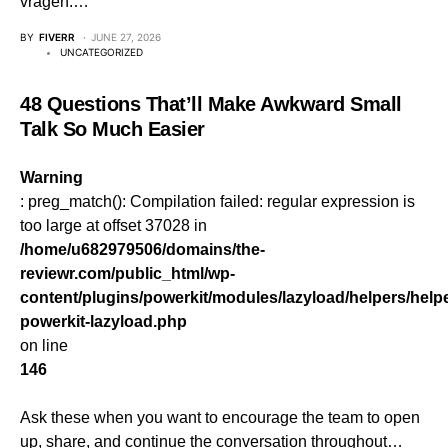
vragen.…
BY
FIVERR
JUNE 27, 2026
UNCATEGORIZED
48 Questions That’ll Make Awkward Small
Talk So Much Easier
Warning
: preg_match(): Compilation failed: regular expression is
too large at offset 37028 in
/home/u682979506/domains/the-
reviewr.com/public_html/wp-
content/plugins/powerkit/modules/lazyload/helpers/helpe
powerkit-lazyload.php
on line
146
Ask these when you want to encourage the team to open
up, share, and continue the conversation throughout…