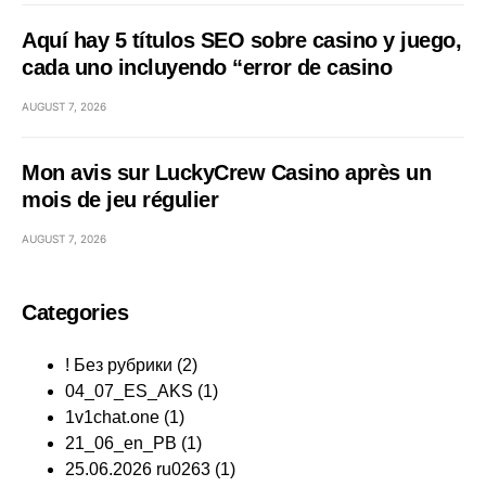
Aquí hay 5 títulos SEO sobre casino y juego,
cada uno incluyendo “error de casino
AUGUST 7, 2026
Mon avis sur LuckyCrew Casino après un
mois de jeu régulier
AUGUST 7, 2026
Categories
! Без рубрики
(2)
04_07_ES_AKS
(1)
1v1chat.one
(1)
21_06_en_PB
(1)
25.06.2026 ru0263
(1)