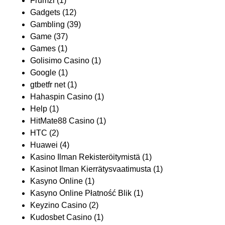
Frumzi
(1)
Gadgets
(12)
Gambling
(39)
Game
(37)
Games
(1)
Golisimo Casino
(1)
Google
(1)
gtbetfr net
(1)
Hahaspin Casino
(1)
Help
(1)
HitMate88 Casino
(1)
HTC
(2)
Huawei
(4)
Kasino Ilman Rekisteröitymistä
(1)
Kasinot Ilman Kierrätysvaatimusta
(1)
Kasyno Online
(1)
Kasyno Online Płatność Blik
(1)
Keyzino Casino
(2)
Kudosbet Casino
(1)