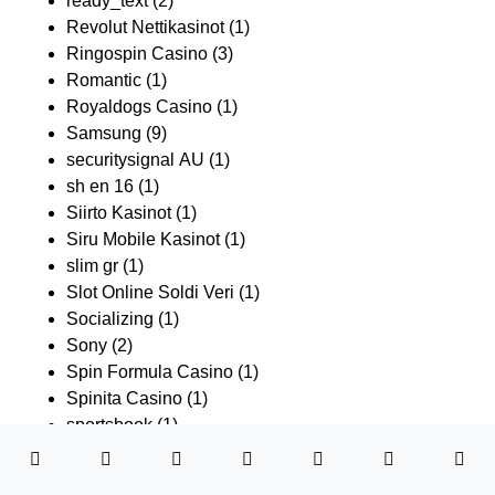
ready_text
(2)
Revolut Nettikasinot
(1)
Ringospin Casino
(3)
Romantic
(1)
Royaldogs Casino
(1)
Samsung
(9)
securitysignal AU
(1)
sh en 16
(1)
Siirto Kasinot
(1)
Siru Mobile Kasinot
(1)
slim gr
(1)
Slot Online Soldi Veri
(1)
Socializing
(1)
Sony
(2)
Spin Formula Casino
(1)
Spinita Casino
(1)
sportsbook
(1)
Surface Book
(1)
Surface Pro
(1)