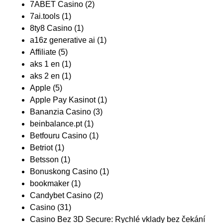
7ABET Casino
(2)
7ai.tools
(1)
8ty8 Casino
(1)
a16z generative ai
(1)
Affiliate
(5)
aks 1 en
(1)
aks 2 en
(1)
Apple
(5)
Apple Pay Kasinot
(1)
Bananzia Casino
(3)
beinbalance.pt
(1)
Betfouru Casino
(1)
Betriot
(1)
Betsson
(1)
Bonuskong Casino
(1)
bookmaker
(1)
Candybet Casino
(2)
Casino
(31)
Casino Bez 3D Secure: Rychlé vklady bez čekání