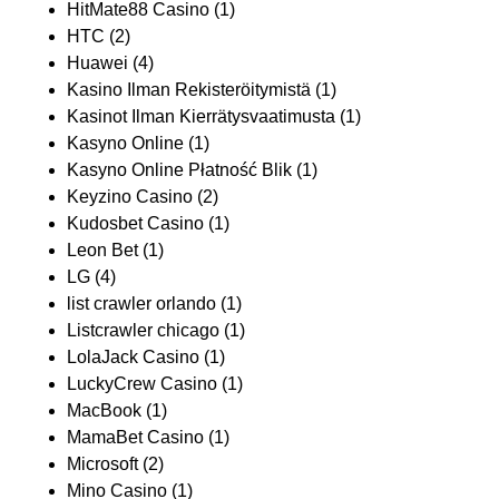
HitMate88 Casino
(1)
HTC
(2)
Huawei
(4)
Kasino Ilman Rekisteröitymistä
(1)
Kasinot Ilman Kierrätysvaatimusta
(1)
Kasyno Online
(1)
Kasyno Online Płatność Blik
(1)
Keyzino Casino
(2)
Kudosbet Casino
(1)
Leon Bet
(1)
LG
(4)
list crawler orlando
(1)
Listcrawler chicago
(1)
LolaJack Casino
(1)
LuckyCrew Casino
(1)
MacBook
(1)
MamaBet Casino
(1)
Microsoft
(2)
Mino Casino
(1)