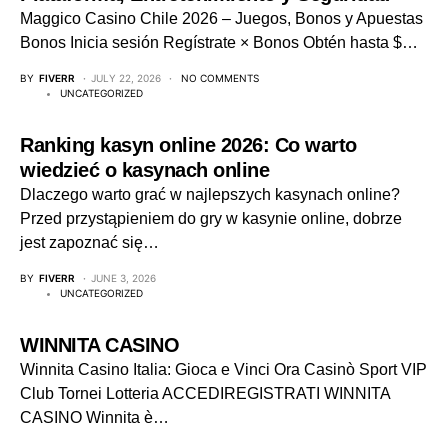
Maggico Casino Chile 2026 – Juegos, Bonos y Apuestas
Bonos Inicia sesión Regístrate × Bonos Obtén hasta $…
BY
FIVERR
JULY 22, 2026
NO COMMENTS
UNCATEGORIZED
Ranking kasyn online 2026: Co warto
wiedzieć o kasynach online
Dlaczego warto grać w najlepszych kasynach online?
Przed przystąpieniem do gry w kasynie online, dobrze
jest zapoznać się…
BY
FIVERR
JUNE 3, 2026
UNCATEGORIZED
WINNITA CASINO
Winnita Casino Italia: Gioca e Vinci Ora Casinò Sport VIP
Club Tornei Lotteria ACCEDIREGISTRATI WINNITA
CASINO Winnita è…