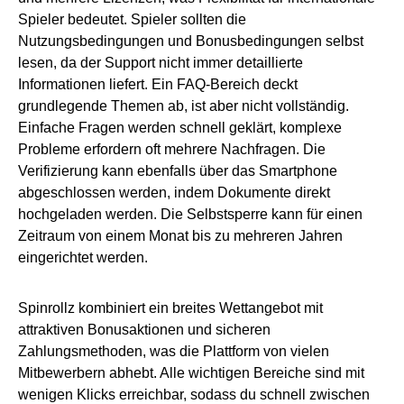
Spieler bedeutet. Spieler sollten die
Nutzungsbedingungen und Bonusbedingungen selbst
lesen, da der Support nicht immer detaillierte
Informationen liefert. Ein FAQ-Bereich deckt
grundlegende Themen ab, ist aber nicht vollständig.
Einfache Fragen werden schnell geklärt, komplexe
Probleme erfordern oft mehrere Nachfragen. Die
Verifizierung kann ebenfalls über das Smartphone
abgeschlossen werden, indem Dokumente direkt
hochgeladen werden. Die Selbstsperre kann für einen
Zeitraum von einem Monat bis zu mehreren Jahren
eingerichtet werden.
Spinrollz kombiniert ein breites Wettangebot mit
attraktiven Bonusaktionen und sicheren
Zahlungsmethoden, was die Plattform von vielen
Mitbewerbern abhebt. Alle wichtigen Bereiche sind mit
wenigen Klicks erreichbar, sodass du schnell zwischen