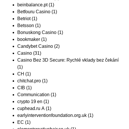
beinbalance.pt
(1)
Betfouru Casino
(1)
Betriot
(1)
Betsson
(1)
Bonuskong Casino
(1)
bookmaker
(1)
Candybet Casino
(2)
Casino
(31)
Casino Bez 3D Secure: Rychlé vklady bez čekání
(1)
CH
(1)
chitchat.pro
(1)
CIB
(1)
Communication
(1)
crypto 19 en
(1)
cuphead.ru A
(1)
earlyinterventionfoundation.org.uk
(1)
EC
(1)