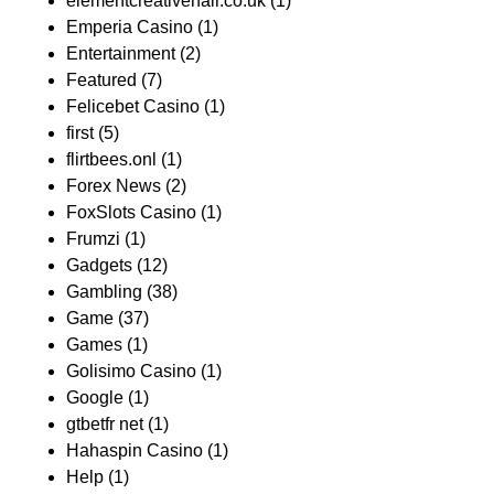
elementcreativehair.co.uk
(1)
Emperia Casino
(1)
Entertainment
(2)
Featured
(7)
Felicebet Casino
(1)
first
(5)
flirtbees.onl
(1)
Forex News
(2)
FoxSlots Casino
(1)
Frumzi
(1)
Gadgets
(12)
Gambling
(38)
Game
(37)
Games
(1)
Golisimo Casino
(1)
Google
(1)
gtbetfr net
(1)
Hahaspin Casino
(1)
Help
(1)