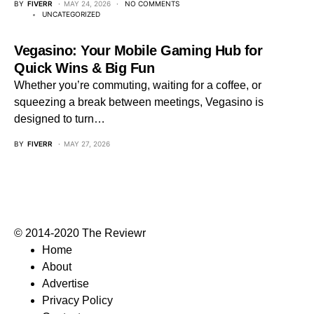
BY
FIVERR
MAY 24, 2026
NO COMMENTS
UNCATEGORIZED
Vegasino: Your Mobile Gaming Hub for
Quick Wins & Big Fun
Whether you’re commuting, waiting for a coffee, or
squeezing a break between meetings, Vegasino is
designed to turn…
BY
FIVERR
MAY 27, 2026
© 2014-2020 The Reviewr
Home
About
Advertise
Privacy Policy