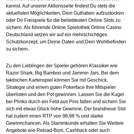
kannst. Auf unserer Aktionsseite findest Du stets die
aktuellsten Möglichkeiten, Dein Guthaben aufzustocken
oder Dir Freispiele für die beliebtesten Online Slots zu
sichern. Als führende Online Spielothek Online Casino
Deutschland setzen wir auf ein mehrschichtiges
Schutzkonzept, um Deine Daten und Dein Wohlbefinden
zu sichern.
Zu den Lieblingen der Spieler gehören Klassiker wie
Razor Shark, Big Bamboo und Jammin Jars. Bei dem
taktischen Kartenspiel können Sie mit Geschick,
Strategie und einem guten Pokerface Ihre Mitspieler
überlisten und den Pot gewinnen. Lassen Sie die Kugel
bei Plinko durch ein Feld aus Pins fallen und sichern Sie
sich mit etwas Glück hohe Gewinne. Der brandneue Slot
hat zudem einen RTP von 96,98 % und starke
Gewinnchancen. Als Stammkunde erhalten Sie Weitere
Angebote wie Reload-Boni, Cashback oder auch