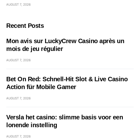
AUGUST 7, 2026
Recent Posts
Mon avis sur LuckyCrew Casino après un
mois de jeu régulier
AUGUST 7, 2026
Bet On Red: Schnell‑Hit Slot & Live Casino
Action für Mobile Gamer
AUGUST 7, 2026
Versla het casino: slimme basis voor een
lonende instelling
AUGUST 7, 2026