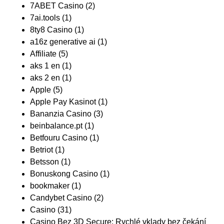
7ABET Casino
(2)
7ai.tools
(1)
8ty8 Casino
(1)
a16z generative ai
(1)
Affiliate
(5)
aks 1 en
(1)
aks 2 en
(1)
Apple
(5)
Apple Pay Kasinot
(1)
Bananzia Casino
(3)
beinbalance.pt
(1)
Betfouru Casino
(1)
Betriot
(1)
Betsson
(1)
Bonuskong Casino
(1)
bookmaker
(1)
Candybet Casino
(2)
Casino
(31)
Casino Bez 3D Secure: Rychlé vklady bez čekání