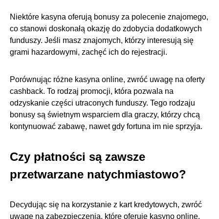
Niektóre kasyna oferują bonusy za polecenie znajomego,
co stanowi doskonałą okazję do zdobycia dodatkowych
funduszy. Jeśli masz znajomych, którzy interesują się
grami hazardowymi, zachęć ich do rejestracji.
Porównując różne kasyna online, zwróć uwagę na oferty
cashback. To rodzaj promocji, która pozwala na
odzyskanie części utraconych funduszy. Tego rodzaju
bonusy są świetnym wsparciem dla graczy, którzy chcą
kontynuować zabawę, nawet gdy fortuna im nie sprzyja.
Czy płatności są zawsze
przetwarzane natychmiastowo?
Decydując się na korzystanie z kart kredytowych, zwróć
uwagę na zabezpieczenia, które oferuje kasyno online.