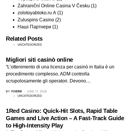
Zahraniční Online Casina V Česku
(1)
zolotoyabloko.ru A
(1)
Zuluspins Casino
(2)
Наші Партнери
(1)
Related Posts
UNCATEGORIZED
Migliori siti casinò online
“L’ottenimento di una licenza per casinò in Italia è un
procedimento complesso. ADM controlla
scrupolosamente gli operatori. Devono…
BY
FIVERR
JUNE 11, 2026
UNCATEGORIZED
1Red Casino: Quick‑Hit Slots, Rapid Table
Games and Live Action – A Fast‑Track Guide
to High‑Intensity Play