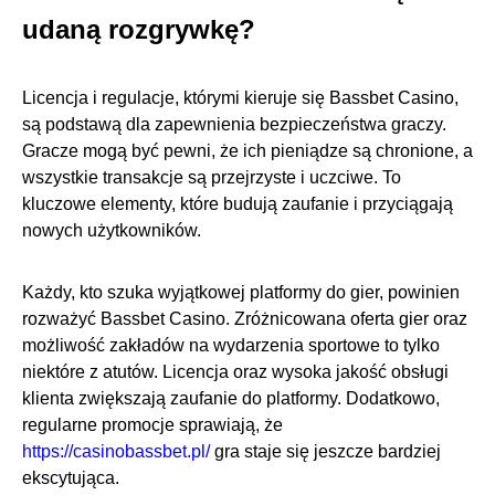
udaną rozgrywkę?
Licencja i regulacje, którymi kieruje się Bassbet Casino,
są podstawą dla zapewnienia bezpieczeństwa graczy.
Gracze mogą być pewni, że ich pieniądze są chronione, a
wszystkie transakcje są przejrzyste i uczciwe. To
kluczowe elementy, które budują zaufanie i przyciągają
nowych użytkowników.
Każdy, kto szuka wyjątkowej platformy do gier, powinien
rozważyć Bassbet Casino. Zróżnicowana oferta gier oraz
możliwość zakładów na wydarzenia sportowe to tylko
niektóre z atutów. Licencja oraz wysoka jakość obsługi
klienta zwiększają zaufanie do platformy. Dodatkowo,
regularne promocje sprawiają, że
https://casinobassbet.pl/
gra staje się jeszcze bardziej
ekscytująca.