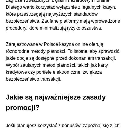
zagrożeń związanych z grami hazardowymi online.
Dlatego warto korzystać wyłącznie z legalnych kasyn,
które przestrzegają najwyższych standardów
bezpieczeństwa. Zaufane platformy mają wprowadzone
procedury, które minimalizują ryzyko oszustwa.
Zarejestrowane w Polsce kasyna online oferują
różnorodne metody płatności. To istotne, aby sprawdzić,
jakie opcje są dostępne przed dokonaniem transakcji.
Wybór zaufanych metod płatności, takich jak karty
kredytowe czy portfele elektroniczne, zwiększa
bezpieczeństwo transakcji.
Jakie są najważniejsze zasady
promocji?
Jeśli planujesz korzystać z bonusów, zapoznaj się z ich