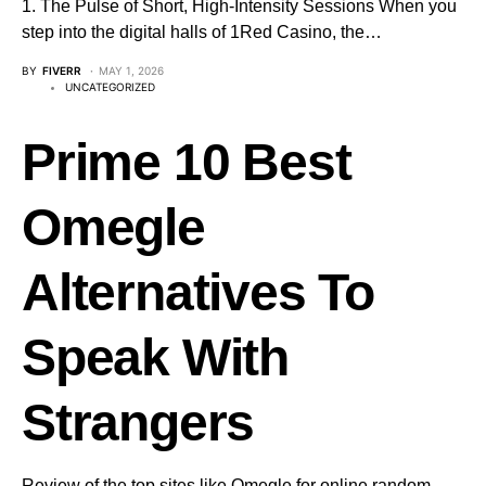
1. The Pulse of Short, High‑Intensity Sessions When you
step into the digital halls of 1Red Casino, the…
BY
FIVERR
MAY 1, 2026
UNCATEGORIZED
Prime 10 Best
Omegle
Alternatives To
Speak With
Strangers
Review of the top sites like Omegle for online random