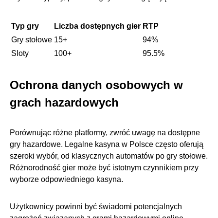
Typ gry
Liczba dostępnych gier
RTP
Gry stołowe
15+
94%
Sloty
100+
95.5%
Ochrona danych osobowych w
grach hazardowych
Porównując różne platformy, zwróć uwagę na dostępne
gry hazardowe. Legalne kasyna w Polsce często oferują
szeroki wybór, od klasycznych automatów po gry stołowe.
Różnorodność gier może być istotnym czynnikiem przy
wyborze odpowiedniego kasyna.
Użytkownicy powinni być świadomi potencjalnych