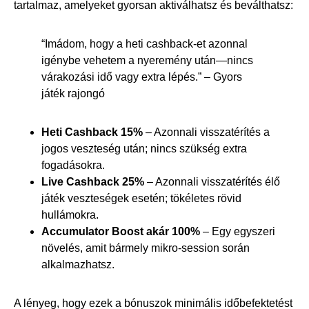
tartalmaz, amelyeket gyorsan aktiválhatsz és beválthatsz:
“Imádom, hogy a heti cashback-et azonnal
igénybe vehetem a nyeremény után—nincs
várakozási idő vagy extra lépés.” – Gyors
játék rajongó
Heti Cashback 15%
– Azonnali visszatérítés a
jogos veszteség után; nincs szükség extra
fogadásokra.
Live Cashback 25%
– Azonnali visszatérítés élő
játék veszteségek esetén; tökéletes rövid
hullámokra.
Accumulator Boost akár 100%
– Egy egyszeri
növelés, amit bármely mikro‑session során
alkalmazhatsz.
A lényeg, hogy ezek a bónuszok minimális időbefektetést