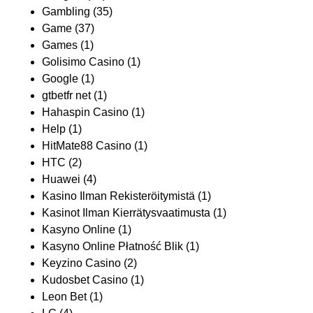
Gambling
(35)
Game
(37)
Games
(1)
Golisimo Casino
(1)
Google
(1)
gtbetfr net
(1)
Hahaspin Casino
(1)
Help
(1)
HitMate88 Casino
(1)
HTC
(2)
Huawei
(4)
Kasino Ilman Rekisteröitymistä
(1)
Kasinot Ilman Kierrätysvaatimusta
(1)
Kasyno Online
(1)
Kasyno Online Płatność Blik
(1)
Keyzino Casino
(2)
Kudosbet Casino
(1)
Leon Bet
(1)