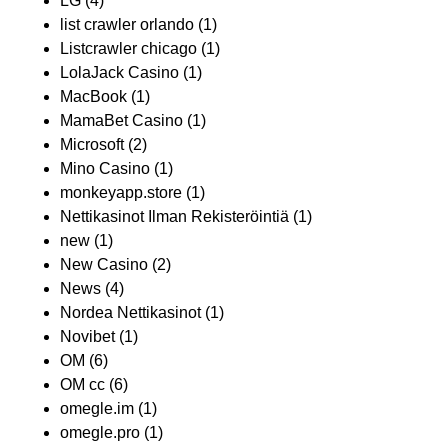
LG
(4)
list crawler orlando
(1)
Listcrawler chicago
(1)
LolaJack Casino
(1)
MacBook
(1)
MamaBet Casino
(1)
Microsoft
(2)
Mino Casino
(1)
monkeyapp.store
(1)
Nettikasinot Ilman Rekisteröintiä
(1)
new
(1)
New Casino
(2)
News
(4)
Nordea Nettikasinot
(1)
Novibet
(1)
OM
(6)
OM cc
(6)
omegle.im
(1)
omegle.pro
(1)