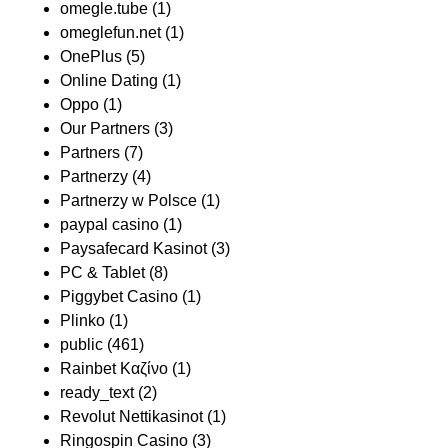
omegle.tube
(1)
omeglefun.net
(1)
OnePlus
(5)
Online Dating
(1)
Oppo
(1)
Our Partners
(3)
Partners
(7)
Partnerzy
(4)
Partnerzy w Polsce
(1)
paypal casino
(1)
Paysafecard Kasinot
(3)
PC & Tablet
(8)
Piggybet Casino
(1)
Plinko
(1)
public
(461)
Rainbet Καζίνο
(1)
ready_text
(2)
Revolut Nettikasinot
(1)
Ringospin Casino
(3)