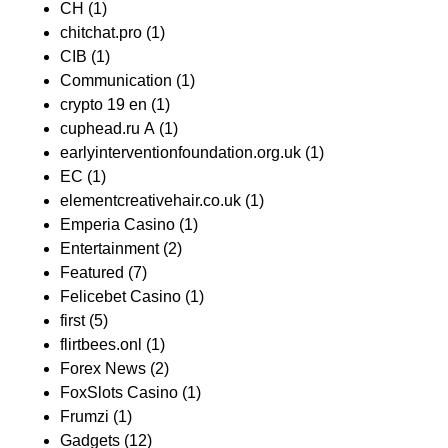
CH
(1)
chitchat.pro
(1)
CIB
(1)
Communication
(1)
crypto 19 en
(1)
cuphead.ru A
(1)
earlyinterventionfoundation.org.uk
(1)
EC
(1)
elementcreativehair.co.uk
(1)
Emperia Casino
(1)
Entertainment
(2)
Featured
(7)
Felicebet Casino
(1)
first
(5)
flirtbees.onl
(1)
Forex News
(2)
FoxSlots Casino
(1)
Frumzi
(1)
Gadgets
(12)