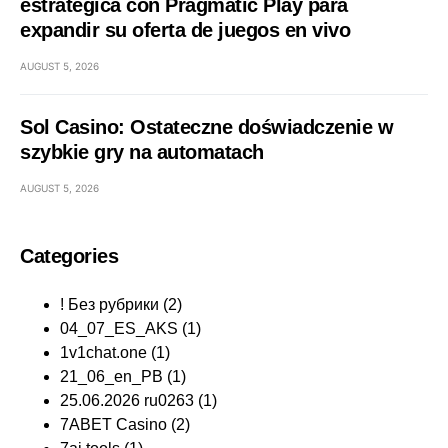
estratégica con Pragmatic Play para
expandir su oferta de juegos en vivo
AUGUST 5, 2026
Sol Casino: Ostateczne doświadczenie w
szybkie gry na automatach
AUGUST 5, 2026
Categories
! Без рубрики
(2)
04_07_ES_AKS
(1)
1v1chat.one
(1)
21_06_en_PB
(1)
25.06.2026 ru0263
(1)
7ABET Casino
(2)