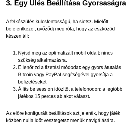
3. Egy Ülés Beállítása Gyorsaságra
A felkészülés kulcsfontosságú, ha sietsz. Mielőtt
bejelentkezel, győződj meg róla, hogy az eszközöd
készen áll:
Nyisd meg az optimalizált mobil oldalt; nincs
szükség alkalmazásra.
Ellenőrizd a fizetési módodat: egy gyors átutalás
Bitcoin vagy PayPal segítségével gyorsítja a
befizetéseket.
Állíts be session időzítőt a telefonodon; a legtöbb
játékos 15 perces ablakot választ.
Az előre konfigurált beállítások azt jelentik, hogy játék
közben nulla időt vesztegetsz menük navigálására.