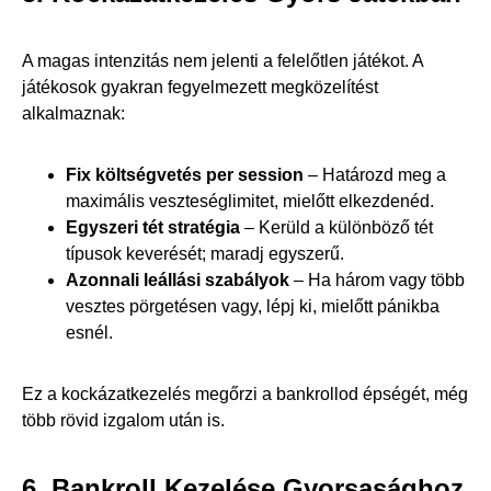
A magas intenzitás nem jelenti a felelőtlen játékot. A
játékosok gyakran fegyelmezett megközelítést
alkalmaznak:
Fix költségvetés per session
– Határozd meg a
maximális veszteséglimitet, mielőtt elkezdenéd.
Egyszeri tét stratégia
– Kerüld a különböző tét
típusok keverését; maradj egyszerű.
Azonnali leállási szabályok
– Ha három vagy több
vesztes pörgetésen vagy, lépj ki, mielőtt pánikba
esnél.
Ez a kockázatkezelés megőrzi a bankrollod épségét, még
több rövid izgalom után is.
6. Bankroll Kezelése Gyorsasághoz