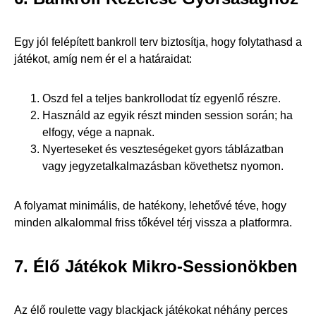
Egy jól felépített bankroll terv biztosítja, hogy folytathasd a
játékot, amíg nem ér el a határaidat:
Oszd fel a teljes bankrollodat tíz egyenlő részre.
Használd az egyik részt minden session során; ha
elfogy, vége a napnak.
Nyerteseket és veszteségeket gyors táblázatban
vagy jegyzetalkalmazásban követhetsz nyomon.
A folyamat minimális, de hatékony, lehetővé téve, hogy
minden alkalommal friss tőkével térj vissza a platformra.
7. Élő Játékok Mikro‑Sessionökben
Az élő roulette vagy blackjack játékokat néhány perces