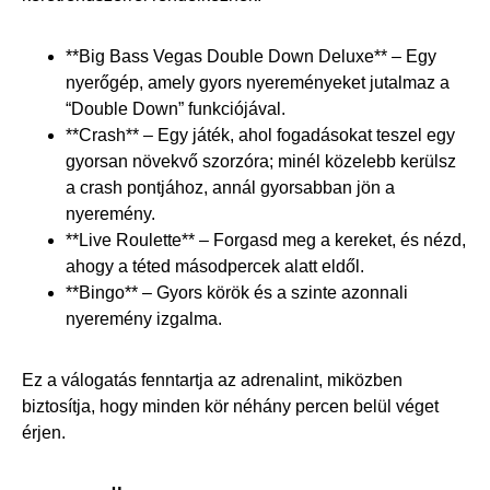
**Big Bass Vegas Double Down Deluxe** – Egy
nyerőgép, amely gyors nyereményeket jutalmaz a
“Double Down” funkciójával.
**Crash** – Egy játék, ahol fogadásokat teszel egy
gyorsan növekvő szorzóra; minél közelebb kerülsz
a crash pontjához, annál gyorsabban jön a
nyeremény.
**Live Roulette** – Forgasd meg a kereket, és nézd,
ahogy a téted másodpercek alatt eldől.
**Bingo** – Gyors körök és a szinte azonnali
nyeremény izgalma.
Ez a válogatás fenntartja az adrenalint, miközben
biztosítja, hogy minden kör néhány percen belül véget
érjen.