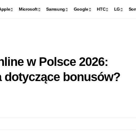
Apple
Microsoft
Samsung
Google
HTC
LG
So
line w Polsce 2026:
a dotyczące bonusów?