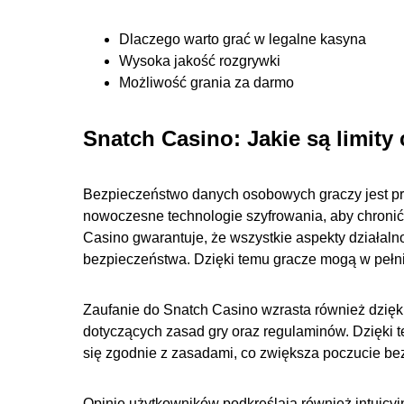
Dlaczego warto grać w legalne kasyna
Wysoka jakość rozgrywki
Możliwość grania za darmo
Snatch Casino: Jakie są limity
Bezpieczeństwo danych osobowych graczy jest pri
nowoczesne technologie szyfrowania, aby chronić
Casino gwarantuje, że wszystkie aspekty działaln
bezpieczeństwa. Dzięki temu gracze mogą w pełni 
Zaufanie do Snatch Casino wzrasta również dzięki
dotyczących zasad gry oraz regulaminów. Dzięki
się zgodnie z zasadami, co zwiększa poczucie be
Opinie użytkowników podkreślają również intuicyjn