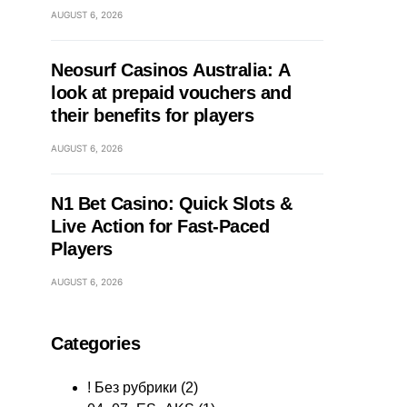
AUGUST 6, 2026
Neosurf Casinos Australia: A
look at prepaid vouchers and
their benefits for players
AUGUST 6, 2026
N1 Bet Casino: Quick Slots &
Live Action for Fast‑Paced
Players
AUGUST 6, 2026
Categories
! Без рубрики
(2)