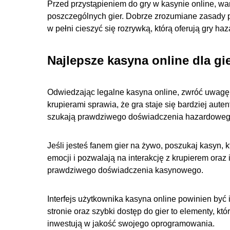
Przed przystąpieniem do gry w kasynie online, w
poszczególnych gier. Dobrze zrozumiane zasady 
w pełni cieszyć się rozrywką, którą oferują gry ha
Najlepsze kasyna online dla g
Odwiedzając legalne kasyna online, zwróć uwagę 
krupierami sprawia, że gra staje się bardziej aute
szukają prawdziwego doświadczenia hazardoweg
Jeśli jesteś fanem gier na żywo, poszukaj kasyn, k
emocji i pozwalają na interakcję z krupierem oraz
prawdziwego doświadczenia kasynowego.
Interfejs użytkownika kasyna online powinien być i
stronie oraz szybki dostęp do gier to elementy, kt
inwestują w jakość swojego oprogramowania.