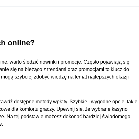
ch online?
ne, warto śledzić nowinki i promocje. Często pojawiają się
anie się na bieżąco z trendami oraz promocjami to klucz do
 mogą szybciej zdobyć wiedzę na temat najlepszych okazji
rawdź dostępne metody wpłaty. Szybkie i wygodne opcje, takie
czowe dla komfortu graczy. Upewnij się, że wybrane kasyno
jsze. Na tej podstawie możesz dokonać bardziej świadomego
e.