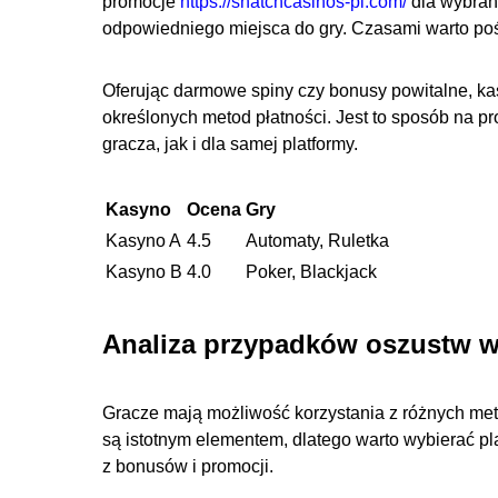
promocje
https://snatchcasinos-pl.com/
dla wybran
odpowiedniego miejsca do gry. Czasami warto pośw
Oferując darmowe spiny czy bonusy powitalne, kas
określonych metod płatności. Jest to sposób na p
gracza, jak i dla samej platformy.
Kasyno
Ocena
Gry
Kasyno A
4.5
Automaty, Ruletka
Kasyno B
4.0
Poker, Blackjack
Analiza przypadków oszustw w
Gracze mają możliwość korzystania z różnych met
są istotnym elementem, dlatego warto wybierać pla
z bonusów i promocji.