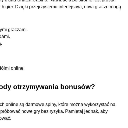
h gier. Dzięki przejrzystemu interfejsowi, nowi gracze mogą
nymi graczami.
dami.
.
iółmi online.
etody otrzymywania bonusów?
h online są darmowe spiny, które można wykorzystać na
próbować nowe gry bez ryzyka. Pamiętaj jednak, aby
zować.