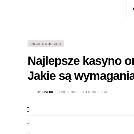
UNCATEGORIZED
Najlepsze kasyno on
Jakie są wymagani
BY
FIVERR
JUNE 8, 2026
4 MINUTE READ