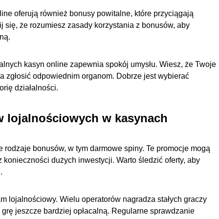
ine oferują również bonusy powitalne, które przyciągają
ij się, że rozumiesz zasady korzystania z bonusów, aby
ną.
galnych kasyn online zapewnia spokój umysłu. Wiesz, że Twoje
na zgłosić odpowiednim organom. Dobrze jest wybierać
orię działalności.
w lojalnościowych w kasynach
różne rodzaje bonusów, w tym darmowe spiny. Te promocje mogą
onieczności dużych inwestycji. Warto śledzić oferty, aby
.
m lojalnościowy. Wielu operatorów nagradza stałych graczy
grę jeszcze bardziej opłacalną. Regularne sprawdzanie