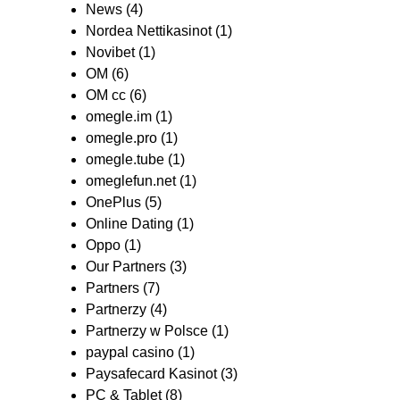
News
(4)
Nordea Nettikasinot
(1)
Novibet
(1)
OM
(6)
OM cc
(6)
omegle.im
(1)
omegle.pro
(1)
omegle.tube
(1)
omeglefun.net
(1)
OnePlus
(5)
Online Dating
(1)
Oppo
(1)
Our Partners
(3)
Partners
(7)
Partnerzy
(4)
Partnerzy w Polsce
(1)
paypal casino
(1)
Paysafecard Kasinot
(3)
PC & Tablet
(8)