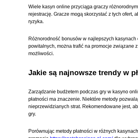
Wiele kasyn online przyciąga graczy różnorodnym
rejestrację. Gracze mogą skorzystać z tych ofer
ryzyka.
Różnorodność bonusów w najlepszych kasynach o
powitalnych, można trafić na promocje związane z 
możliwości.
Jakie są najnowsze trendy w p
Zarządzanie budżetem podczas gry w kasyno onli
płatności ma znaczenie. Niektóre metody pozwala
nieprzewidzianych strat. Rekomendowane jest, ab
gry.
Porównując metody płatności w różnych kasynach 