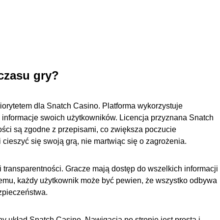
 czasu gry?
orytetem dla Snatch Casino. Platforma wykorzystuje
 informacje swoich użytkowników. Licencja przyznana Snatch
ości są zgodne z przepisami, co zwiększa poczucie
cieszyć się swoją grą, nie martwiąc się o zagrożenia.
 transparentności. Gracze mają dostęp do wszelkich informacji
 temu, każdy użytkownik może być pewien, że wszystko odbywa
zpieczeństwa.
y układ Snatch Casino. Nawigacja po stronie jest prosta i