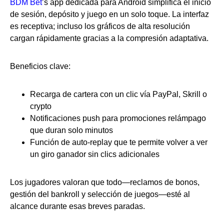
BDM Bet
’s app dedicada para Android simplifica el inicio
de sesión, depósito y juego en un solo toque. La interfaz
es receptiva; incluso los gráficos de alta resolución
cargan rápidamente gracias a la compresión adaptativa.
Beneficios clave:
Recarga de cartera con un clic vía PayPal, Skrill o
crypto
Notificaciones push para promociones relámpago
que duran solo minutos
Función de auto‑replay que te permite volver a ver
un giro ganador sin clics adicionales
Los jugadores valoran que todo—reclamos de bonos,
gestión del bankroll y selección de juegos—esté al
alcance durante esas breves paradas.