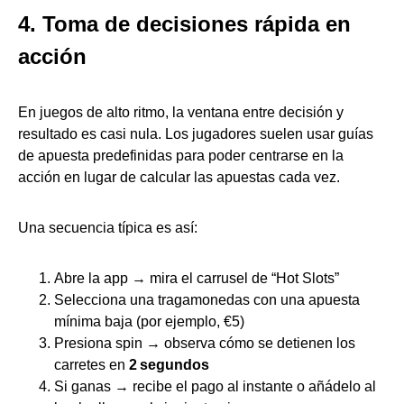
4. Toma de decisiones rápida en
acción
En juegos de alto ritmo, la ventana entre decisión y
resultado es casi nula. Los jugadores suelen usar guías
de apuesta predefinidas para poder centrarse en la
acción en lugar de calcular las apuestas cada vez.
Una secuencia típica es así:
Abre la app → mira el carrusel de “Hot Slots”
Selecciona una tragamonedas con una apuesta
mínima baja (por ejemplo, €5)
Presiona spin → observa cómo se detienen los
carretes en
2 segundos
Si ganas → recibe el pago al instante o añádelo al