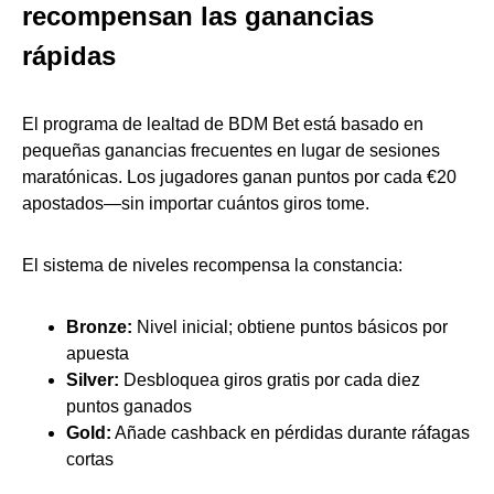
recompensan las ganancias
rápidas
El programa de lealtad de BDM Bet está basado en
pequeñas ganancias frecuentes en lugar de sesiones
maratónicas. Los jugadores ganan puntos por cada €20
apostados—sin importar cuántos giros tome.
El sistema de niveles recompensa la constancia:
Bronze:
Nivel inicial; obtiene puntos básicos por
apuesta
Silver:
Desbloquea giros gratis por cada diez
puntos ganados
Gold:
Añade cashback en pérdidas durante ráfagas
cortas