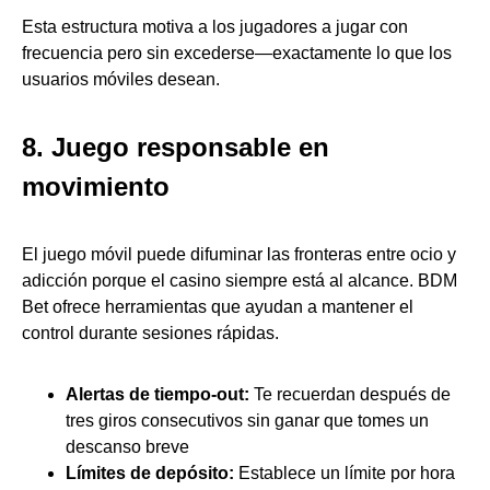
Esta estructura motiva a los jugadores a jugar con
frecuencia pero sin excederse—exactamente lo que los
usuarios móviles desean.
8. Juego responsable en
movimiento
El juego móvil puede difuminar las fronteras entre ocio y
adicción porque el casino siempre está al alcance. BDM
Bet ofrece herramientas que ayudan a mantener el
control durante sesiones rápidas.
Alertas de tiempo‑out:
Te recuerdan después de
tres giros consecutivos sin ganar que tomes un
descanso breve
Límites de depósito:
Establece un límite por hora