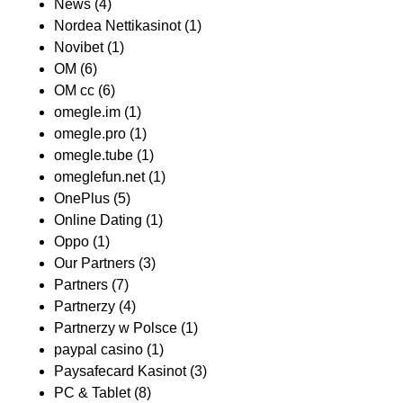
News
(4)
Nordea Nettikasinot
(1)
Novibet
(1)
OM
(6)
OM cc
(6)
omegle.im
(1)
omegle.pro
(1)
omegle.tube
(1)
omeglefun.net
(1)
OnePlus
(5)
Online Dating
(1)
Oppo
(1)
Our Partners
(3)
Partners
(7)
Partnerzy
(4)
Partnerzy w Polsce
(1)
paypal casino
(1)
Paysafecard Kasinot
(3)
PC & Tablet
(8)