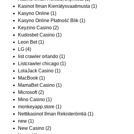
Kasinot Ilman Kierrätysvaatimusta
(1)
Kasyno Online
(1)
Kasyno Online Płatność Blik
(1)
Keyzino Casino
(2)
Kudosbet Casino
(1)
Leon Bet
(1)
LG
(4)
list crawler orlando
(1)
Listcrawler chicago
(1)
LolaJack Casino
(1)
MacBook
(1)
MamaBet Casino
(1)
Microsoft
(2)
Mino Casino
(1)
monkeyapp.store
(1)
Nettikasinot Ilman Rekisteröintiä
(1)
new
(1)
New Casino
(2)