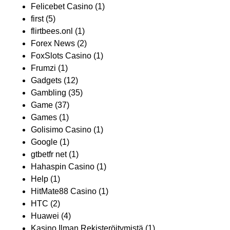
Felicebet Casino
(1)
first
(5)
flirtbees.onl
(1)
Forex News
(2)
FoxSlots Casino
(1)
Frumzi
(1)
Gadgets
(12)
Gambling
(35)
Game
(37)
Games
(1)
Golisimo Casino
(1)
Google
(1)
gtbetfr net
(1)
Hahaspin Casino
(1)
Help
(1)
HitMate88 Casino
(1)
HTC
(2)
Huawei
(4)
Kasino Ilman Rekisteröitymistä
(1)