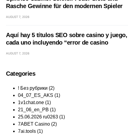
Rasche Gewinne für den modernen Spieler
AUGUST 7, 2026
Aquí hay 5 títulos SEO sobre casino y juego,
cada uno incluyendo “error de casino
AUGUST 7, 2026
Categories
! Без рубрики
(2)
04_07_ES_AKS
(1)
1v1chat.one
(1)
21_06_en_PB
(1)
25.06.2026 ru0263
(1)
7ABET Casino
(2)
7ai.tools
(1)