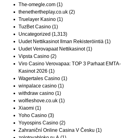
The-omegle.com
(1)
thenethertheplay.co.uk
(2)
Truelayer Kasino
(1)
TuzBet Casino
(1)
Uncategorized
(1,313)
Uudet Nettikasinot Ilman Rekisteröintiä
(1)
Uudet Verovapaat Nettikasinot
(1)
Vipsta Casino
(2)
Viro Casino Verovapaa: TOP 3 Parhaat EMTA-
Kasinot 2026
(1)
Wagertales Casino
(1)
winpalace casino
(1)
withdraw casino
(1)
wolfieshove.co.uk
(1)
Xiaomi
(1)
Yoho Casino
(3)
Yoyospins Casino
(2)
Zahraniční Online Casina V Česku
(1)
zolotoyabloko.ru A
(1)