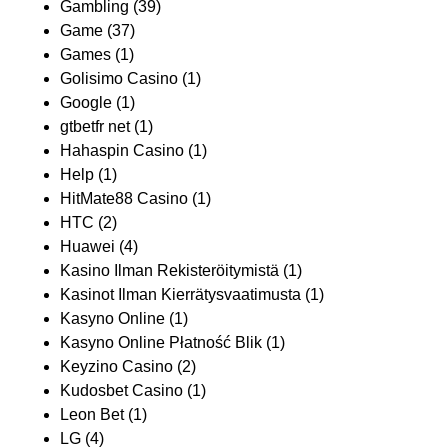
Gambling
(39)
Game
(37)
Games
(1)
Golisimo Casino
(1)
Google
(1)
gtbetfr net
(1)
Hahaspin Casino
(1)
Help
(1)
HitMate88 Casino
(1)
HTC
(2)
Huawei
(4)
Kasino Ilman Rekisteröitymistä
(1)
Kasinot Ilman Kierrätysvaatimusta
(1)
Kasyno Online
(1)
Kasyno Online Płatność Blik
(1)
Keyzino Casino
(2)
Kudosbet Casino
(1)
Leon Bet
(1)
LG
(4)