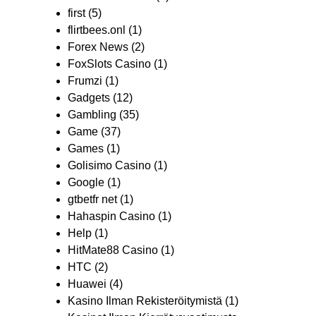
first
(5)
flirtbees.onl
(1)
Forex News
(2)
FoxSlots Casino
(1)
Frumzi
(1)
Gadgets
(12)
Gambling
(35)
Game
(37)
Games
(1)
Golisimo Casino
(1)
Google
(1)
gtbetfr net
(1)
Hahaspin Casino
(1)
Help
(1)
HitMate88 Casino
(1)
HTC
(2)
Huawei
(4)
Kasino Ilman Rekisteröitymistä
(1)