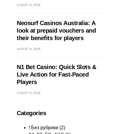
AUGUST 6, 2026
Neosurf Casinos Australia: A
look at prepaid vouchers and
their benefits for players
AUGUST 6, 2026
N1 Bet Casino: Quick Slots &
Live Action for Fast‑Paced
Players
AUGUST 6, 2026
Categories
! Без рубрики
(2)