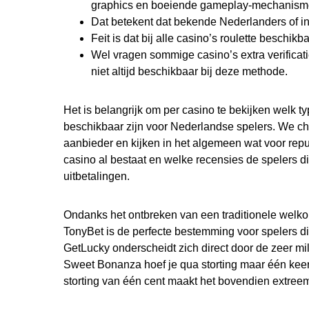
graphics en boeiende gameplay-mechanism
Dat betekent dat bekende Nederlanders of i
Feit is dat bij alle casino’s roulette beschikb
Wel vragen sommige casino’s extra verificatie
niet altijd beschikbaar bij deze methode.
Het is belangrijk om per casino te bekijken welk 
beschikbaar zijn voor Nederlandse spelers. We che
aanbieder en kijken in het algemeen wat voor reput
casino al bestaat en welke recensies de spelers 
uitbetalingen.
Ondanks het ontbreken van een traditionele welkom
TonyBet is de perfecte bestemming voor spelers die
GetLucky onderscheidt zich direct door de zeer m
Sweet Bonanza hoef je qua storting maar één keer 
storting van één cent maakt het bovendien extree