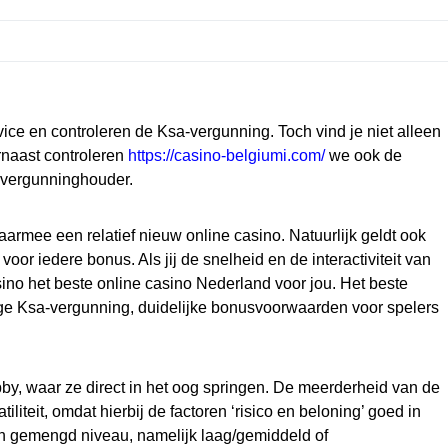
vice en controleren de Ksa-vergunning. Toch vind je niet alleen
rnaast controleren
https://casino-belgiumi.com/
we ook de
 vergunninghouder.
aarmee een relatief nieuw online casino. Natuurlijk geldt ook
n voor iedere bonus. Als jij de snelheid en de interactiviteit van
ino het beste online casino Nederland voor jou. Het beste
dige Ksa-vergunning, duidelijke bonusvoorwaarden voor spelers
y, waar ze direct in het oog springen. De meerderheid van de
liteit, omdat hierbij de factoren ‘risico en beloning’ goed in
en gemengd niveau, namelijk laag/gemiddeld of