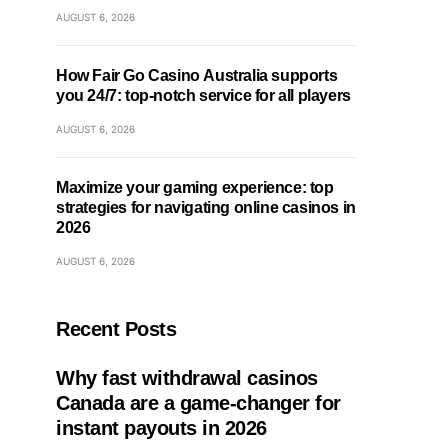
AUGUST 6, 2026
How Fair Go Casino Australia supports
you 24/7: top-notch service for all players
AUGUST 6, 2026
Maximize your gaming experience: top
strategies for navigating online casinos in
2026
AUGUST 6, 2026
Recent Posts
Why fast withdrawal casinos
Canada are a game-changer for
instant payouts in 2026