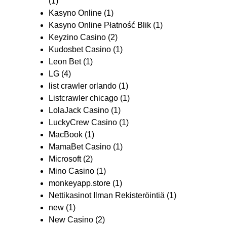
(1)
Kasyno Online
(1)
Kasyno Online Płatność Blik
(1)
Keyzino Casino
(2)
Kudosbet Casino
(1)
Leon Bet
(1)
LG
(4)
list crawler orlando
(1)
Listcrawler chicago
(1)
LolaJack Casino
(1)
LuckyCrew Casino
(1)
MacBook
(1)
MamaBet Casino
(1)
Microsoft
(2)
Mino Casino
(1)
monkeyapp.store
(1)
Nettikasinot Ilman Rekisteröintiä
(1)
new
(1)
New Casino
(2)