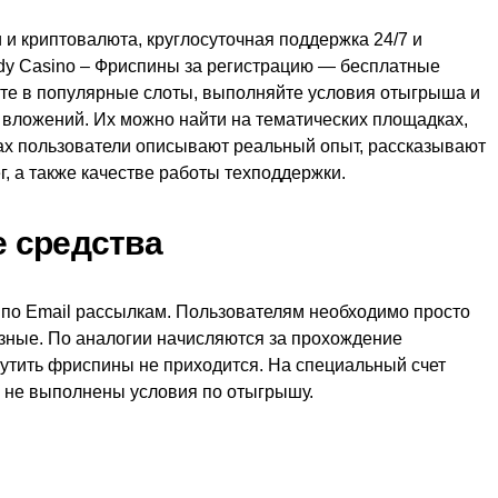
и криптовалюта, круглосуточная поддержка 24/7 и
dy Casino – Фриспины за регистрацию — бесплатные
йте в популярные слоты, выполняйте условия отыгрыша и
 вложений. Их можно найти на тематических площадках,
вах пользователи описывают реальный опыт, рассказывают
, а также качестве работы техподдержки.
е средства
 по Email рассылкам. Пользователям необходимо просто
азные. По аналогии начисляются за прохождение
крутить фриспины не приходится. На специальный счет
а не выполнены условия по отыгрышу.