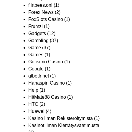
flirtbees.onl
(1)
Forex News
(2)
FoxSlots Casino
(1)
Frumzi
(1)
Gadgets
(12)
Gambling
(37)
Game
(37)
Games
(1)
Golisimo Casino
(1)
Google
(1)
gtbetfr net
(1)
Hahaspin Casino
(1)
Help
(1)
HitMate88 Casino
(1)
HTC
(2)
Huawei
(4)
Kasino Ilman Rekisteröitymistä
(1)
Kasinot Ilman Kierrätysvaatimusta