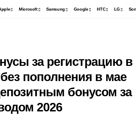
Apple
Microsoft
Samsung
Google
HTC
LG
So
нусы за регистрацию в
без пополнения в мае
депозитным бонусом за
водом 2026