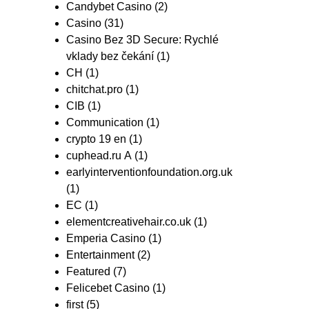
Candybet Casino
(2)
Casino
(31)
Casino Bez 3D Secure: Rychlé
vklady bez čekání
(1)
CH
(1)
chitchat.pro
(1)
CIB
(1)
Communication
(1)
crypto 19 en
(1)
cuphead.ru A
(1)
earlyinterventionfoundation.org.uk
(1)
EC
(1)
elementcreativehair.co.uk
(1)
Emperia Casino
(1)
Entertainment
(2)
Featured
(7)
Felicebet Casino
(1)
first
(5)