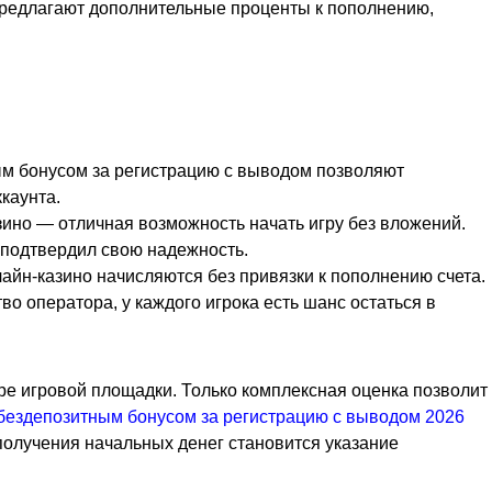
предлагают дополнительные проценты к пополнению,
ым бонусом за регистрацию с выводом позволяют
каунта.
ино — отличная возможность начать игру без вложений.
 подтвердил свою надежность.
айн-казино начисляются без привязки к пополнению счета.
 оператора, у каждого игрока есть шанс остаться в
ре игровой площадки. Только комплексная оценка позволит
 бездепозитным бонусом за регистрацию с выводом 2026
олучения начальных денег становится указание