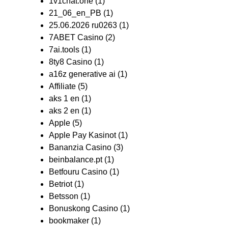
1v1chat.one
(1)
21_06_en_PB
(1)
25.06.2026 ru0263
(1)
7ABET Casino
(2)
7ai.tools
(1)
8ty8 Casino
(1)
a16z generative ai
(1)
Affiliate
(5)
aks 1 en
(1)
aks 2 en
(1)
Apple
(5)
Apple Pay Kasinot
(1)
Bananzia Casino
(3)
beinbalance.pt
(1)
Betfouru Casino
(1)
Betriot
(1)
Betsson
(1)
Bonuskong Casino
(1)
bookmaker
(1)