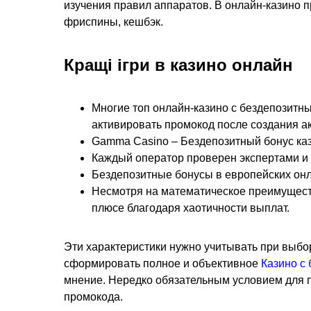
изучения правил аппаратов. В онлайн-казино 
фриспины, кешбэк.
Кращі ігри в казино онлайн
Многие топ онлайн-казино с бездепозитн
активировать промокод после создания ак
Gamma Casino – Бездепозитный бонус каз
Каждый оператор проверен экспертами и
Бездепозитные бонусы в европейских онл
Несмотря на математическое преимущество
плюсе благодаря хаотичности выплат.
Эти характеристики нужно учитывать при выбо
сформировать полное и объективное
Казино с
мнение. Нередко обязательным условием для п
промокода.