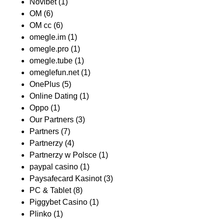
Novibet
(1)
OM
(6)
OM cc
(6)
omegle.im
(1)
omegle.pro
(1)
omegle.tube
(1)
omeglefun.net
(1)
OnePlus
(5)
Online Dating
(1)
Oppo
(1)
Our Partners
(3)
Partners
(7)
Partnerzy
(4)
Partnerzy w Polsce
(1)
paypal casino
(1)
Paysafecard Kasinot
(3)
PC & Tablet
(8)
Piggybet Casino
(1)
Plinko
(1)