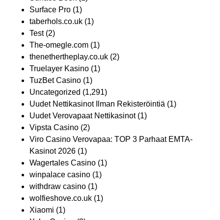
Surface Pro
(1)
taberhols.co.uk
(1)
Test
(2)
The-omegle.com
(1)
thenethertheplay.co.uk
(2)
Truelayer Kasino
(1)
TuzBet Casino
(1)
Uncategorized
(1,291)
Uudet Nettikasinot Ilman Rekisteröintiä
(1)
Uudet Verovapaat Nettikasinot
(1)
Vipsta Casino
(2)
Viro Casino Verovapaa: TOP 3 Parhaat EMTA-
Kasinot 2026
(1)
Wagertales Casino
(1)
winpalace casino
(1)
withdraw casino
(1)
wolfieshove.co.uk
(1)
Xiaomi
(1)