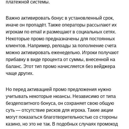
платежной системы.
Важно активировать бонус в установленный срок,
иначе он пропадёт. Также операторы рассылают их
игрокам по email и размещают в социальных сетях.
Некоторые промо предназначены для постоянных
клиентов. Например, релоады за пополнение счета
можно активировать еженедельно. Игроки получают
прибавку в виде процента от суммы, внесенной на
баланс. Этот тип промо начисляется без вейджера
чаще других.
Но перед активацией промо предложения нужно
учитывать некоторые нюансы. Независимо от типа
бездепозитного бонуса, он сохраняет свою общую
суть — отсутствие рисков для игрока. Такие акции
могут показаться благотворительностью со стороны
казино, но это не так. В подобных случаях промокод