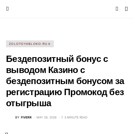
ZOLOTOYABLOKO.RU A
Бездепозитный бонус с
выводом Казино с
бездепозитным бонусом за
регистрацию Промокод без
отыгрыша
BY
FIVERR
MAY 26, 2026
3 MINUTE READ