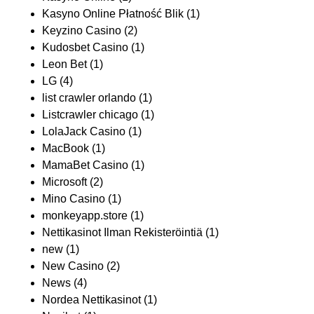
Kasyno Online Płatność Blik
(1)
Keyzino Casino
(2)
Kudosbet Casino
(1)
Leon Bet
(1)
LG
(4)
list crawler orlando
(1)
Listcrawler chicago
(1)
LolaJack Casino
(1)
MacBook
(1)
MamaBet Casino
(1)
Microsoft
(2)
Mino Casino
(1)
monkeyapp.store
(1)
Nettikasinot Ilman Rekisteröintiä
(1)
new
(1)
New Casino
(2)
News
(4)
Nordea Nettikasinot
(1)