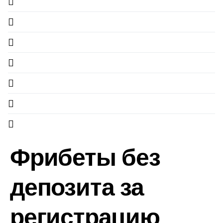
Фрибеты без
депозита за
регистрацию