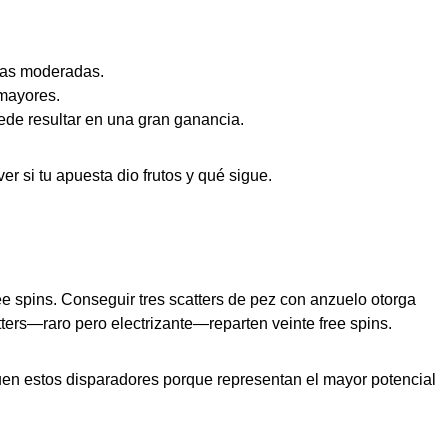
sas moderadas.
mayores.
de resultar en una gran ganancia.
r si tu apuesta dio frutos y qué sigue.
ee spins. Conseguir tres scatters de pez con anzuelo otorga
tters—raro pero electrizante—reparten veinte free spins.
guen estos disparadores porque representan el mayor potencial