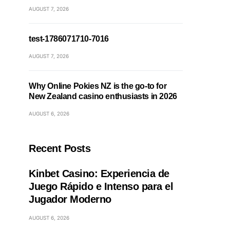
AUGUST 7, 2026
test-1786071710-7016
AUGUST 7, 2026
Why Online Pokies NZ is the go-to for
New Zealand casino enthusiasts in 2026
AUGUST 6, 2026
Recent Posts
Kinbet Casino: Experiencia de
Juego Rápido e Intenso para el
Jugador Moderno
AUGUST 6, 2026