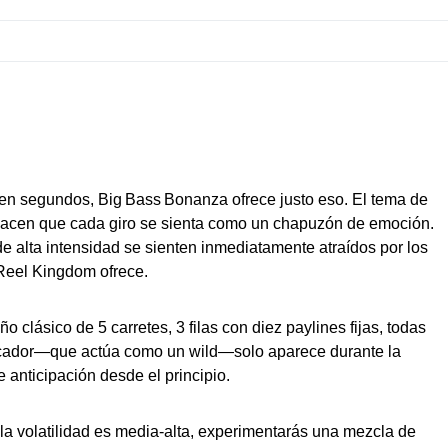
en segundos, Big Bass Bonanza ofrece justo eso. El tema de
s hacen que cada giro se sienta como un chapuzón de emoción.
de alta intensidad se sienten inmediatamente atraídos por los
 Reel Kingdom ofrece.
o clásico de 5 carretes, 3 filas con diez paylines fijas, todas
pescador—que actúa como un wild—solo aparece durante la
 anticipación desde el principio.
la volatilidad es media-alta, experimentarás una mezcla de