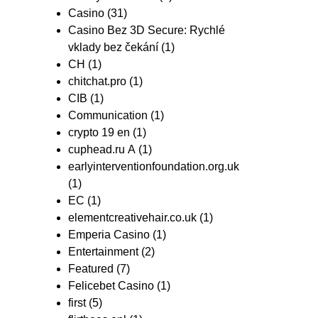
Casino
(31)
Casino Bez 3D Secure: Rychlé
vklady bez čekání
(1)
CH
(1)
chitchat.pro
(1)
CIB
(1)
Communication
(1)
crypto 19 en
(1)
cuphead.ru A
(1)
earlyinterventionfoundation.org.uk
(1)
EC
(1)
elementcreativehair.co.uk
(1)
Emperia Casino
(1)
Entertainment
(2)
Featured
(7)
Felicebet Casino
(1)
first
(5)