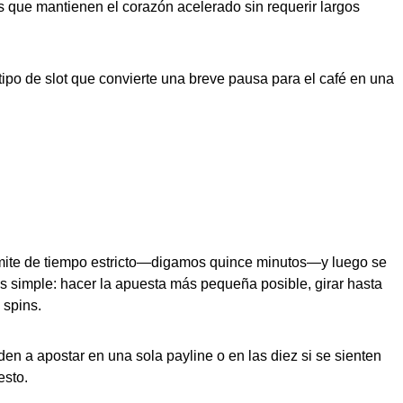
que mantienen el corazón acelerado sin requerir largos
tipo de slot que convierte una breve pausa para el café en una
mite de tiempo estricto—digamos quince minutos—y luego se
es simple: hacer la apuesta más pequeña posible, girar hasta
 spins.
en a apostar en una sola payline o en las diez si se sienten
esto.