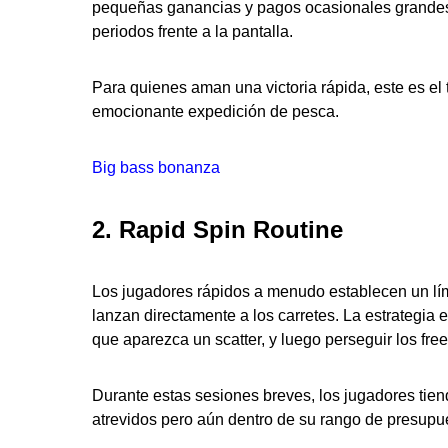
pequeñas ganancias y pagos ocasionales grandes 
periodos frente a la pantalla.
Para quienes aman una victoria rápida, este es el 
emocionante expedición de pesca.
Big bass bonanza
2. Rapid Spin Routine
Los jugadores rápidos a menudo establecen un lí
lanzan directamente a los carretes. La estrategia 
que aparezca un scatter, y luego perseguir los free
Durante estas sesiones breves, los jugadores tiend
atrevidos pero aún dentro de su rango de presupu