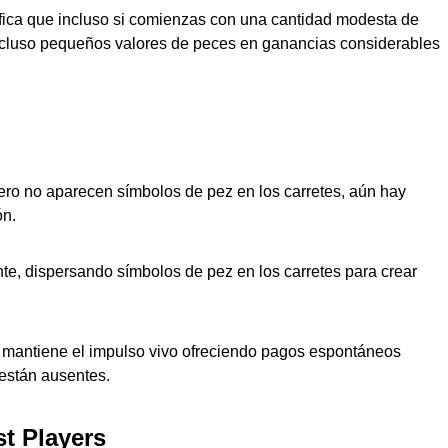
ifica que incluso si comienzas con una cantidad modesta de
 incluso pequeños valores de peces en ganancias considerables
ero no aparecen símbolos de pez en los carretes, aún hay
ón.
te, dispersando símbolos de pez en los carretes para crear
o mantiene el impulso vivo ofreciendo pagos espontáneos
 están ausentes.
t Players