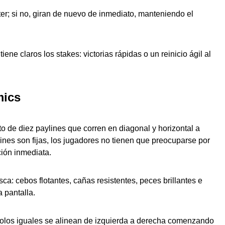
ter; si no, giran de nuevo de inmediato, manteniendo el
ene claros los stakes: victorias rápidas o un reinicio ágil al
mics
nto de diez paylines que corren en diagonal y horizontal a
lines son fijas, los jugadores no tienen que preocuparse por
ción inmediata.
a: cebos flotantes, cañas resistentes, peces brillantes e
a pantalla.
olos iguales se alinean de izquierda a derecha comenzando