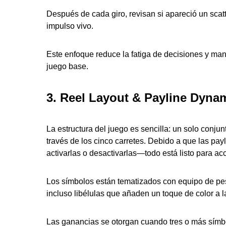
Después de cada giro, revisan si apareció un scat
impulso vivo.
Este enfoque reduce la fatiga de decisiones y manti
juego base.
3. Reel Layout & Payline Dyna
La estructura del juego es sencilla: un solo conju
través de los cinco carretes. Debido a que las pay
activarlas o desactivarlas—todo está listo para ac
Los símbolos están tematizados con equipo de pesc
incluso libélulas que añaden un toque de color a l
Las ganancias se otorgan cuando tres o más símb