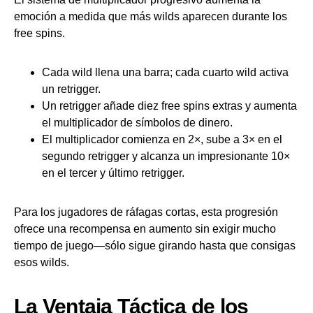
emoción a medida que más wilds aparecen durante los
free spins.
Cada wild llena una barra; cada cuarto wild activa
un retrigger.
Un retrigger añade diez free spins extras y aumenta
el multiplicador de símbolos de dinero.
El multiplicador comienza en 2×, sube a 3× en el
segundo retrigger y alcanza un impresionante 10×
en el tercer y último retrigger.
Para los jugadores de ráfagas cortas, esta progresión
ofrece una recompensa en aumento sin exigir mucho
tiempo de juego—sólo sigue girando hasta que consigas
esos wilds.
La Ventaja Táctica de los