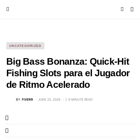
UNCATEGORIZED
Big Bass Bonanza: Quick‑Hit
Fishing Slots para el Jugador
de Ritmo Acelerado
BY
FIVERR
JUNE 25, 2026
6 MINUTE READ