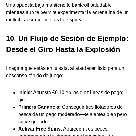
Una apuesta baja mantiene tu bankroll saludable
mientras aún te permite experimentar la adrenalina de un
multiplicador durante los free spins.
10. Un Flujo de Sesión de Ejemplo:
Desde el Giro Hasta la Explosión
Imagina que estás en tu sala, al atardecer, listo para un
descanso rápido de juego:
Inicio:
Apuesta €0.10 en las diez líneas de pago;
gira.
Primera Ganancia:
Conseguir tres flotadores de
pesca da un pago moderado—te sientes bien pero
sigue girando.
Activar Free Spins:
Aparecen tres peces