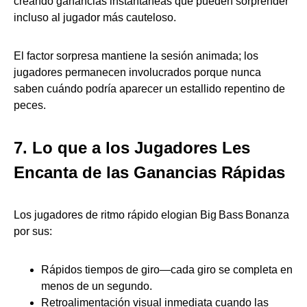
creando ganancias instantáneas que pueden sorprender
incluso al jugador más cauteloso.
El factor sorpresa mantiene la sesión animada; los
jugadores permanecen involucrados porque nunca
saben cuándo podría aparecer un estallido repentino de
peces.
7. Lo que a los Jugadores Les
Encanta de las Ganancias Rápidas
Los jugadores de ritmo rápido elogian Big Bass Bonanza
por sus:
Rápidos tiempos de giro—cada giro se completa en
menos de un segundo.
Retroalimentación visual inmediata cuando las