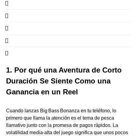
1. Por qué una Aventura de Corto
Duración Se Siente Como una
Ganancia en un Reel
Cuando lanzas Big Bass Bonanza en tu teléfono, lo
primero que llama la atención es el tema de pesca
llamativo junto con la promesa de pagos rápidos. La
volatilidad media‑alta del juego significa que unos pocos