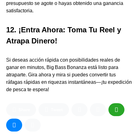
presupuesto se agote o hayas obtenido una ganancia
satisfactoria.
12. ¡Entra Ahora: Toma Tu Reel y
Atrapa Dinero!
Si deseas acción rápida con posibilidades reales de
ganar en minutos, Big Bass Bonanza está listo para
atraparte. Gira ahora y mira si puedes convertir tus
ráfagas rápidas en riquezas instantáneas—¡tu expedición
de pesca te espera!
Share
Tweet