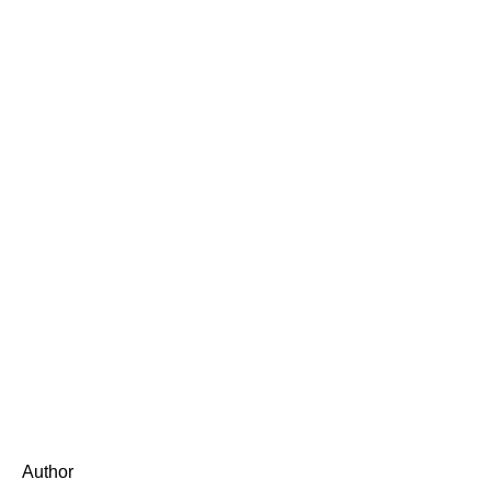
Author