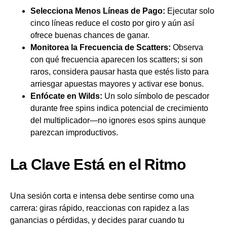
Selecciona Menos Líneas de Pago:
Ejecutar solo
cinco líneas reduce el costo por giro y aún así
ofrece buenas chances de ganar.
Monitorea la Frecuencia de Scatters:
Observa
con qué frecuencia aparecen los scatters; si son
raros, considera pausar hasta que estés listo para
arriesgar apuestas mayores y activar ese bonus.
Enfócate en Wilds:
Un solo símbolo de pescador
durante free spins indica potencial de crecimiento
del multiplicador—no ignores esos spins aunque
parezcan improductivos.
La Clave Está en el Ritmo
Una sesión corta e intensa debe sentirse como una
carrera: giras rápido, reaccionas con rapidez a las
ganancias o pérdidas, y decides parar cuando tu