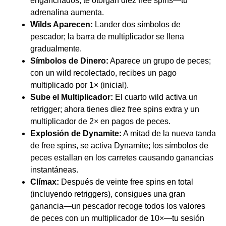
enganchados; te otorgan diez free spins—tu
adrenalina aumenta.
Wilds Aparecen:
Lander dos símbolos de
pescador; la barra de multiplicador se llena
gradualmente.
Símbolos de Dinero:
Aparece un grupo de peces;
con un wild recolectado, recibes un pago
multiplicado por 1× (inicial).
Sube el Multiplicador:
El cuarto wild activa un
retrigger; ahora tienes diez free spins extra y un
multiplicador de 2× en pagos de peces.
Explosión de Dynamite:
A mitad de la nueva tanda
de free spins, se activa Dynamite; los símbolos de
peces estallan en los carretes causando ganancias
instantáneas.
Clímax:
Después de veinte free spins en total
(incluyendo retriggers), consigues una gran
ganancia—un pescador recoge todos los valores
de peces con un multiplicador de 10×—tu sesión