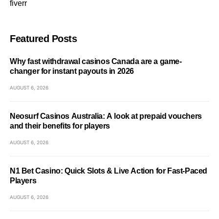
fiverr
Featured Posts
Why fast withdrawal casinos Canada are a game-
changer for instant payouts in 2026
AUGUST 6, 2026
Neosurf Casinos Australia: A look at prepaid vouchers
and their benefits for players
AUGUST 6, 2026
N1 Bet Casino: Quick Slots & Live Action for Fast‑Paced
Players
AUGUST 6, 2026