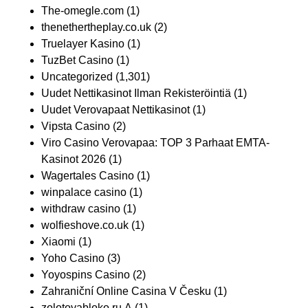
The-omegle.com
(1)
thenethertheplay.co.uk
(2)
Truelayer Kasino
(1)
TuzBet Casino
(1)
Uncategorized
(1,301)
Uudet Nettikasinot Ilman Rekisteröintiä
(1)
Uudet Verovapaat Nettikasinot
(1)
Vipsta Casino
(2)
Viro Casino Verovapaa: TOP 3 Parhaat EMTA-
Kasinot 2026
(1)
Wagertales Casino
(1)
winpalace casino
(1)
withdraw casino
(1)
wolfieshove.co.uk
(1)
Xiaomi
(1)
Yoho Casino
(3)
Yoyospins Casino
(2)
Zahraniční Online Casina V Česku
(1)
zolotoyabloko.ru A
(1)