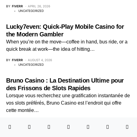
BY
FIVERR
APRIL 26, 2026
UNCATEGORIZED
Lucky7even: Quick‑Play Mobile Casino for
the Modern Gambler
When you’re on the move—coffee in hand, bus ride, or a
quick break at work—the idea of hitting…
BY
FIVERR
AUGUST 4, 2026
UNCATEGORIZED
Bruno Casino : La Destination Ultime pour
des Frissons de Slots Rapides
Lorsque vous recherchez une gratification instantanée de
vos slots préférés, Bruno Casino est l’endroit qui offre
cette montée…
BY
FIVERR
MAY 1, 2026