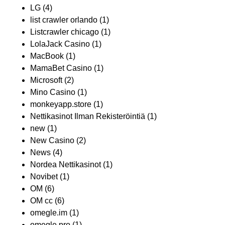
LG
(4)
list crawler orlando
(1)
Listcrawler chicago
(1)
LolaJack Casino
(1)
MacBook
(1)
MamaBet Casino
(1)
Microsoft
(2)
Mino Casino
(1)
monkeyapp.store
(1)
Nettikasinot Ilman Rekisteröintiä
(1)
new
(1)
New Casino
(2)
News
(4)
Nordea Nettikasinot
(1)
Novibet
(1)
OM
(6)
OM cc
(6)
omegle.im
(1)
omegle.pro
(1)