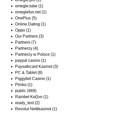
omegle.tube
(1)
omeglefun.net
(1)
OnePlus
(5)
Online Dating
(1)
Oppo
(1)
Our Partners
(3)
Partners
(7)
Partnerzy
(4)
Partnerzy w Polsce
(1)
paypal casino
(1)
Paysafecard Kasinot
(3)
PC & Tablet
(8)
Piggybet Casino
(1)
Plinko
(1)
public
(469)
Rainbet Καζίνο
(1)
ready_text
(2)
Revolut Nettikasinot
(1)