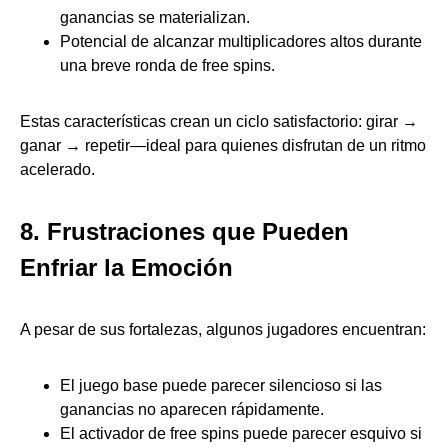
ganancias se materializan.
Potencial de alcanzar multiplicadores altos durante
una breve ronda de free spins.
Estas características crean un ciclo satisfactorio: girar →
ganar → repetir—ideal para quienes disfrutan de un ritmo
acelerado.
8. Frustraciones que Pueden
Enfriar la Emoción
A pesar de sus fortalezas, algunos jugadores encuentran:
El juego base puede parecer silencioso si las
ganancias no aparecen rápidamente.
El activador de free spins puede parecer esquivo si