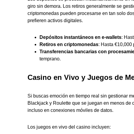
giro sin demora. Los retiros generalmente se gesti
criptomonedas pueden procesarse en tan solo dos 
prefieren activos digitales.
Depósitos instantáneos en e-wallets
: Hast
Retiros en criptomonedas
: Hasta €10,000 
Transferencias bancarias con procesamie
temprano.
Casino en Vivo y Juegos de Me
Si buscas emoción en tiempo real sin gestionar me
Blackjack y Roulette que se juegan en menos de d
incluso en conexiones móviles de datos.
Los juegos en vivo del casino incluyen: