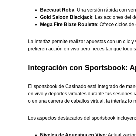
Baccarat Roba
: Una versión rápida con ve
Gold Saloon Blackjack
: Las acciones del 
Mega Fire Blaze Roulette
: Ofrece ciclos de
La interfaz permite realizar apuestas con un clic 
prefieren acción en vivo pero necesitan que todo
Integración con Sportsbook: 
El sportsbook de Casinado está integrado de mane
en vivo y deportes virtuales durante tus sesiones
o en una carrera de caballos virtual, la interfaz lo
Los aspectos destacados del sportsbook incluyen:
Niveles de Apuestas en Vivo
: Actualizaci