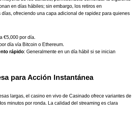
onan en días hábiles; sin embargo, los retiros en
días, ofreciendo una capa adicional de rapidez para quienes
a €5,000 por día.
por día vía Bitcoin o Ethereum.
nto rápido
: Generalmente en un día hábil si se inician
sa para Acción Instantánea
sas largas, el casino en vivo de Casinado ofrece variantes de
os minutos por ronda. La calidad del streaming es clara