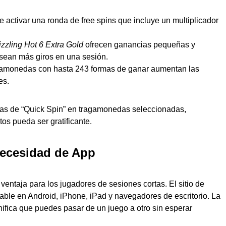
e activar una ronda de free spins que incluye un multiplicador
izzling Hot 6 Extra Gold
ofrecen ganancias pequeñas y
esean más giros en una sesión.
agamonedas con hasta 243 formas de ganar aumentan las
es.
ias de “Quick Spin” en tragamonedas seleccionadas,
os pueda ser gratificante.
Necesidad de App
entaja para los jugadores de sesiones cortas. El sitio de
ble en Android, iPhone, iPad y navegadores de escritorio. La
nifica que puedes pasar de un juego a otro sin esperar