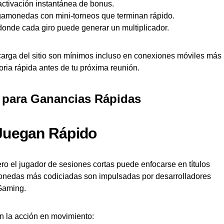
tivación instantánea de bonus.
amonedas con mini‑torneos que terminan rápido.
nde cada giro puede generar un multiplicador.
arga del sitio son mínimos incluso en conexiones móviles más
oria rápida antes de tu próxima reunión.
 para Ganancias Rápidas
 Juegan Rápido
o el jugador de sesiones cortas puede enfocarse en títulos
onedas más codiciadas son impulsadas por desarrolladores
 Gaming.
n la acción en movimiento: