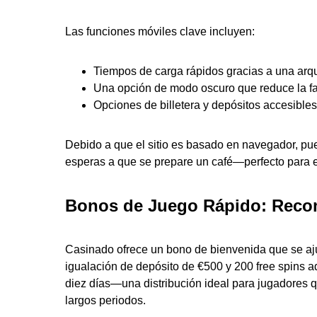
Las funciones móviles clave incluyen:
Tiempos de carga rápidos gracias a una arquit
Una opción de modo oscuro que reduce la fat
Opciones de billetera y depósitos accesibles
Debido a que el sitio es basado en navegador, pu
esperas a que se prepare un café—perfecto para
Bonos de Juego Rápido: Reco
Casinado ofrece un bono de bienvenida que se ajus
igualación de depósito de €500 y 200 free spins ad
diez días—una distribución ideal para jugadores 
largos periodos.