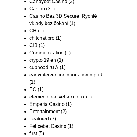
Candybet Casino
(2)
Casino
(31)
Casino Bez 3D Secure: Rychlé
vklady bez čekání
(1)
CH
(1)
chitchat.pro
(1)
CIB
(1)
Communication
(1)
crypto 19 en
(1)
cuphead.ru A
(1)
earlyinterventionfoundation.org.uk
(1)
EC
(1)
elementcreativehair.co.uk
(1)
Emperia Casino
(1)
Entertainment
(2)
Featured
(7)
Felicebet Casino
(1)
first
(5)