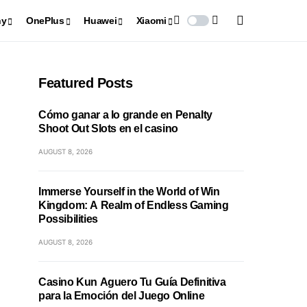
ny
OnePlus
Huawei
Xiaomi
Featured Posts
Cómo ganar a lo grande en Penalty
Shoot Out Slots en el casino
AUGUST 8, 2026
Immerse Yourself in the World of Win
Kingdom: A Realm of Endless Gaming
Possibilities
AUGUST 8, 2026
Casino Kun Aguero Tu Guía Definitiva
para la Emoción del Juego Online