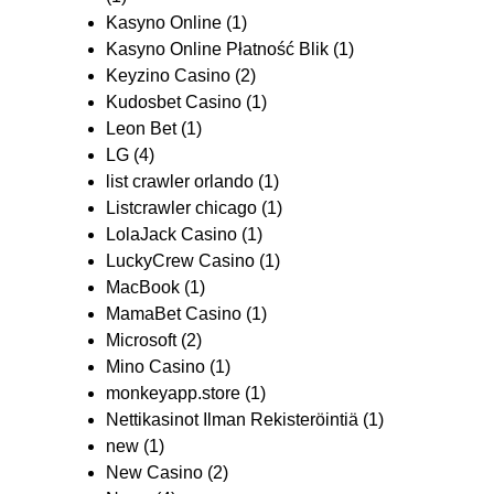
Kasyno Online
(1)
Kasyno Online Płatność Blik
(1)
Keyzino Casino
(2)
Kudosbet Casino
(1)
Leon Bet
(1)
LG
(4)
list crawler orlando
(1)
Listcrawler chicago
(1)
LolaJack Casino
(1)
LuckyCrew Casino
(1)
MacBook
(1)
MamaBet Casino
(1)
Microsoft
(2)
Mino Casino
(1)
monkeyapp.store
(1)
Nettikasinot Ilman Rekisteröintiä
(1)
new
(1)
New Casino
(2)