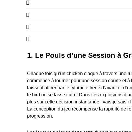
1. Le Pouls d’une Session à G
Chaque fois qu’un chicken claque à travers une r
commence à tourner pour une session courte et à h
laissent attirer par le rythme effréné d’avancer d’un
le bird ne se fasse cuire. Dans ces explosions d’ad
plus sur cette décision instantanée : vais-je saisi
La conception du jeu récompense la rapidité de réf
progression.