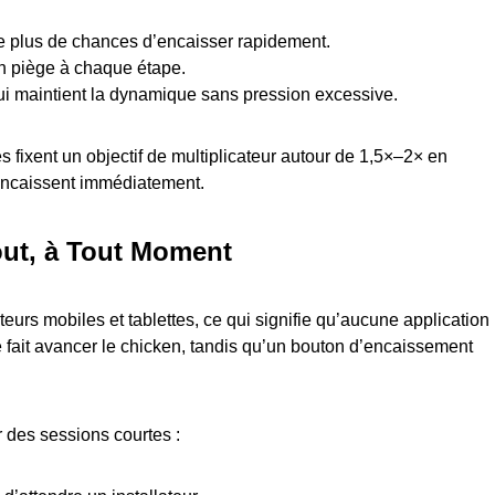
e plus de chances d’encaisser rapidement.
un piège à chaque étape.
qui maintient la dynamique sans pression excessive.
fixent un objectif de multiplicateur autour de 1,5×–2× en
 encaissent immédiatement.
tout, à Tout Moment
eurs mobiles et tablettes, ce qui signifie qu’aucune application
e fait avancer le chicken, tandis qu’un bouton d’encaissement
 des sessions courtes :