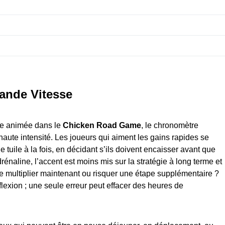
rande Vitesse
ue animée dans le
Chicken Road Game
, le chronomètre
aute intensité. Les joueurs qui aiment les gains rapides se
e tuile à la fois, en décidant s’ils doivent encaisser avant que
rénaline, l’accent est moins mis sur la stratégie à long terme et
r le multiplier maintenant ou risquer une étape supplémentaire ?
lexion ; une seule erreur peut effacer des heures de