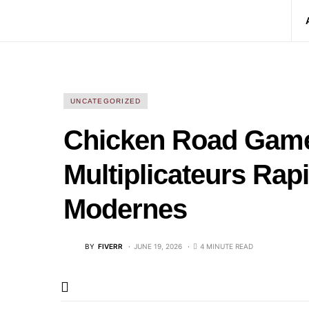
UNCATEGORIZED
Chicken Road Game
Multiplicateurs Rap
Modernes
BY
FIVERR
JUNE 19, 2026
4 MINUTE READ