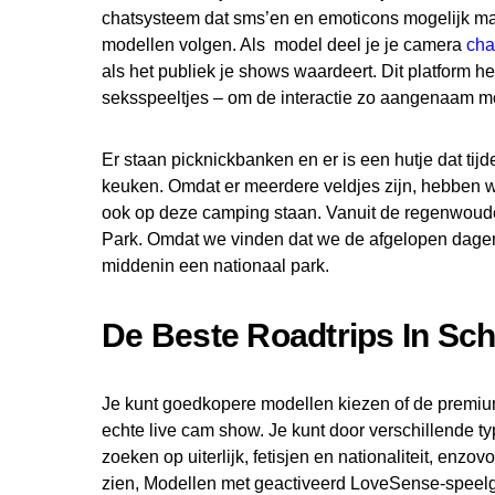
chatsysteem dat sms’en en emoticons mogelijk maak
modellen volgen. Als model deel je je camera
cha
als het publiek je shows waardeert. Dit platform 
seksspeeltjes – om de interactie zo aangenaam mo
Er staan picknickbanken en er is een hutje dat tijd
keuken. Omdat er meerdere veldjes zijn, hebben w
ook op deze camping staan. Vanuit de regenwoude
Park. Omdat we vinden dat we de afgelopen dage
middenin een nationaal park.
De Beste Roadtrips In Sch
Je kunt goedkopere modellen kiezen of de premiu
echte live cam show. Je kunt door verschillende 
zoeken op uiterlijk, fetisjen en nationaliteit, enzo
zien, Modellen met geactiveerd LoveSense-speelgoe