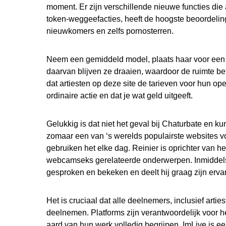
moment. Er zijn verschillende nieuwe functies die 
token-weggeefacties, heeft de hoogste beoordelin
nieuwkomers en zelfs pornosterren.
Neem een gemiddeld model, plaats haar voor een H
daarvan blijven ze draaien, waardoor de ruimte be
dat artiesten op deze site de tarieven voor hun 
ordinaire actie en dat je wat geld uitgeeft.
Gelukkig is dat niet het geval bij Chaturbate en kun
zomaar een van ‘s werelds populairste websites
gebruiken het elke dag. Reinier is oprichter van he
webcamseks gerelateerde onderwerpen. Inmiddels
gesproken en bekeken en deelt hij graag zijn erva
Het is cruciaal dat alle deelnemers, inclusief artie
deelnemen. Platforms zijn verantwoordelijk voor he
aard van hun werk volledig begrijpen. ImLive is e