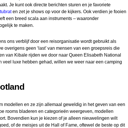
t. Je kunt ook directe berichten sturen en je favoriete
tubrat
en zet je shows op voor de kijkers. Ook verdien je fooien
heeft een breed scala aan instruments – waaronder
gelijk te maken.
ens ons verblijf door een reisorganisatie wordt gebruikt als
e overigens geen ‘last’ van mensen van een groepsreis die
n van Kibale rijden we door naar Queen Elisabeth National
n veel luxe hebben gehad, willen we weer naar een camping
otland
m modellen en ze zijn allemaal geweldig in het geven van een
type rooms bladeren en categorieën weergeven, modellen
voort. Bovendien kun je kiezen of je alleen nieuwelingen wilt
d, of de meisjes uit de Hall of Fame, oftewel de beste op dit