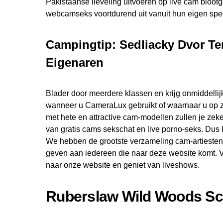
Pakistaanse lieveling uitvoeren op live cam bloo
webcamseks voortdurend uit vanuit hun eigen spec
Campingtip: Sedliacky Dvor Te
Eigenaren
Blader door meerdere klassen en krijg onmiddellij
wanneer u CameraLux gebruikt of waarnaar u op zo
met hete en attractive cam-modellen zullen je z
van gratis cams sekschat en live porno-seks. Dus
We hebben de grootste verzameling cam-artiesten d
geven aan iedereen die naar deze website komt. Ve
naar onze website en geniet van liveshows.
Ruberslaw Wild Woods Sc