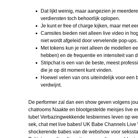
Dat lijkt weinig, maar aangezien je meerder
verdiensten toch behoorlijk oplopen.
Je kunt er free of charge kijken, maar met een
Camsites bieden niet alleen live video in ho
niet wordt afgeleid door vervelende pop-ups.
Met tokens kun je niet alleen de modellen ee
hebben) en de frequentie en intensiteit van 
Stripchat is een van de beste, meest profess
die je op dit moment kunt vinden.
Hoewel velen van ons uiteindelijk voor een 
verdwijnt.
De performer zal dan een show geven volgens jo
chatrooms Naakte en blootgestelde meisjes live e
tube! Verbazingwekkende lesbiennes leven op web
sek, chat met live babes! UK Babe Channels Live 
shockerende babes van de webshow voor seksstat