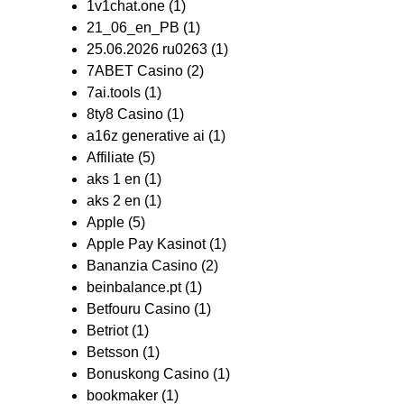
1v1chat.one
(1)
21_06_en_PB
(1)
25.06.2026 ru0263
(1)
7ABET Casino
(2)
7ai.tools
(1)
8ty8 Casino
(1)
a16z generative ai
(1)
Affiliate
(5)
aks 1 en
(1)
aks 2 en
(1)
Apple
(5)
Apple Pay Kasinot
(1)
Bananzia Casino
(2)
beinbalance.pt
(1)
Betfouru Casino
(1)
Betriot
(1)
Betsson
(1)
Bonuskong Casino
(1)
bookmaker
(1)