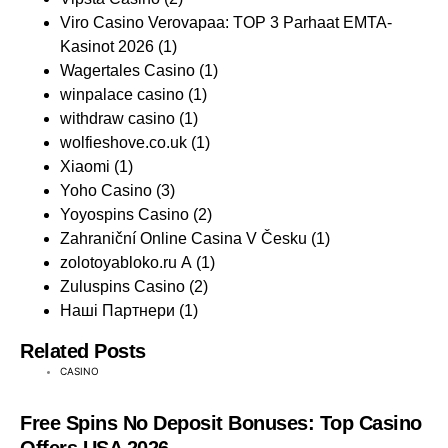
Viro Casino Verovapaa: TOP 3 Parhaat EMTA-
Kasinot 2026
(1)
Wagertales Casino
(1)
winpalace casino
(1)
withdraw casino
(1)
wolfieshove.co.uk
(1)
Xiaomi
(1)
Yoho Casino
(3)
Yoyospins Casino
(2)
Zahraniční Online Casina V Česku
(1)
zolotoyabloko.ru A
(1)
Zuluspins Casino
(2)
Наші Партнери
(1)
Related Posts
CASINO
Free Spins No Deposit Bonuses: Top Casino