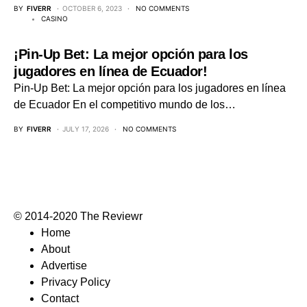
BY
FIVERR
OCTOBER 6, 2023
NO COMMENTS
CASINO
¡Pin-Up Bet: La mejor opción para los
jugadores en línea de Ecuador!
Pin-Up Bet: La mejor opción para los jugadores en línea
de Ecuador En el competitivo mundo de los…
BY
FIVERR
JULY 17, 2026
NO COMMENTS
© 2014-2020 The Reviewr
Home
About
Advertise
Privacy Policy
Contact