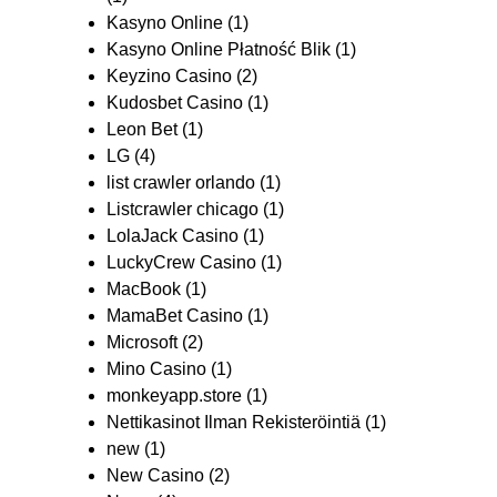
Kasyno Online
(1)
Kasyno Online Płatność Blik
(1)
Keyzino Casino
(2)
Kudosbet Casino
(1)
Leon Bet
(1)
LG
(4)
list crawler orlando
(1)
Listcrawler chicago
(1)
LolaJack Casino
(1)
LuckyCrew Casino
(1)
MacBook
(1)
MamaBet Casino
(1)
Microsoft
(2)
Mino Casino
(1)
monkeyapp.store
(1)
Nettikasinot Ilman Rekisteröintiä
(1)
new
(1)
New Casino
(2)