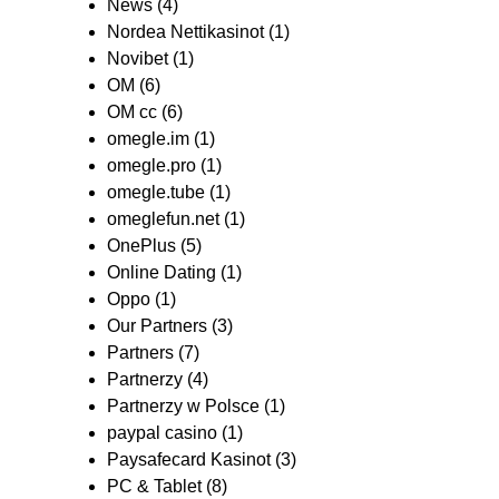
News
(4)
Nordea Nettikasinot
(1)
Novibet
(1)
OM
(6)
OM cc
(6)
omegle.im
(1)
omegle.pro
(1)
omegle.tube
(1)
omeglefun.net
(1)
OnePlus
(5)
Online Dating
(1)
Oppo
(1)
Our Partners
(3)
Partners
(7)
Partnerzy
(4)
Partnerzy w Polsce
(1)
paypal casino
(1)
Paysafecard Kasinot
(3)
PC & Tablet
(8)