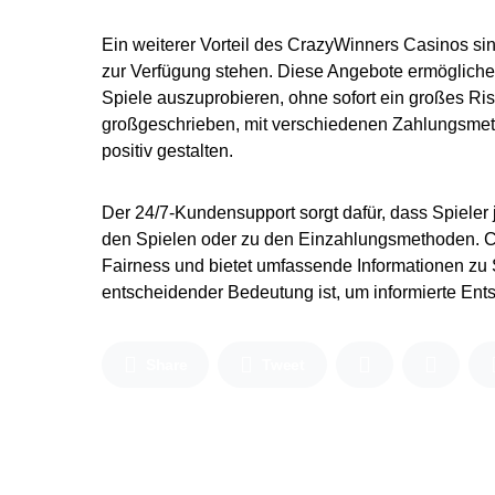
Ein weiterer Vorteil des CrazyWinners Casinos sin
zur Verfügung stehen. Diese Angebote ermögliche
Spiele auszuprobieren, ohne sofort ein großes Ri
großgeschrieben, mit verschiedenen Zahlungsmet
positiv gestalten.
Der 24/7-Kundensupport sorgt dafür, dass Spieler 
den Spielen oder zu den Einzahlungsmethoden. C
Fairness und bietet umfassende Informationen zu
entscheidender Bedeutung ist, um informierte Ent
Share
Tweet