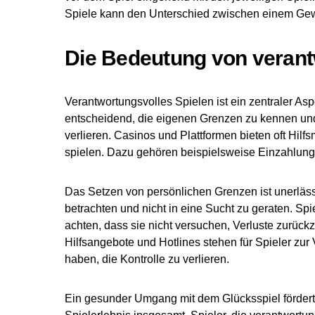
Spiele kann den Unterschied zwischen einem Ge
Die Bedeutung von verant
Verantwortungsvolles Spielen ist ein zentraler Asp
entscheidend, die eigenen Grenzen zu kennen und
verlieren. Casinos und Plattformen bieten oft Hilf
spielen. Dazu gehören beispielsweise Einzahlungs
Das Setzen von persönlichen Grenzen ist unerlässl
betrachten und nicht in eine Sucht zu geraten. Spi
achten, dass sie nicht versuchen, Verluste zurückz
Hilfsangebote und Hotlines stehen für Spieler zur
haben, die Kontrolle zu verlieren.
Ein gesunder Umgang mit dem Glücksspiel fördert