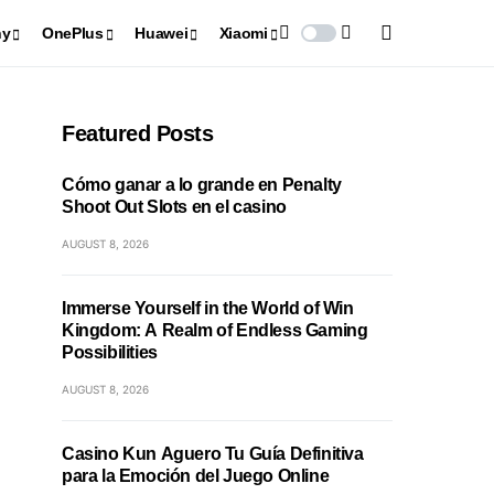
ny
OnePlus
Huawei
Xiaomi
Featured Posts
Cómo ganar a lo grande en Penalty
Shoot Out Slots en el casino
AUGUST 8, 2026
Immerse Yourself in the World of Win
Kingdom: A Realm of Endless Gaming
Possibilities
AUGUST 8, 2026
Casino Kun Aguero Tu Guía Definitiva
para la Emoción del Juego Online