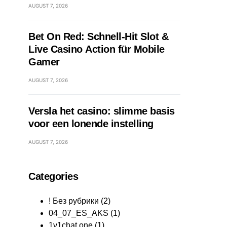
AUGUST 7, 2026
Bet On Red: Schnell‑Hit Slot &
Live Casino Action für Mobile
Gamer
AUGUST 7, 2026
Versla het casino: slimme basis
voor een lonende instelling
AUGUST 7, 2026
Categories
! Без рубрики
(2)
04_07_ES_AKS
(1)
1v1chat.one
(1)