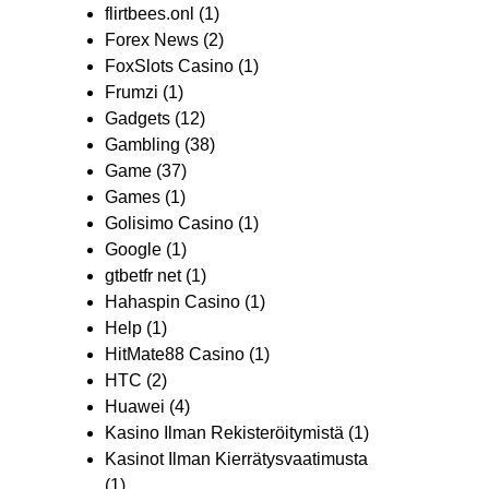
flirtbees.onl
(1)
Forex News
(2)
FoxSlots Casino
(1)
Frumzi
(1)
Gadgets
(12)
Gambling
(38)
Game
(37)
Games
(1)
Golisimo Casino
(1)
Google
(1)
gtbetfr net
(1)
Hahaspin Casino
(1)
Help
(1)
HitMate88 Casino
(1)
HTC
(2)
Huawei
(4)
Kasino Ilman Rekisteröitymistä
(1)
Kasinot Ilman Kierrätysvaatimusta
(1)