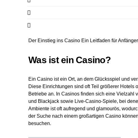
Der Einstieg ins Casino Ein Leitfaden für Anfänger
Was ist ein Casino?
Ein Casino ist ein Ort, an dem Glücksspiel und v
Diese Einrichtungen sind oft Teil größerer Hotels
Betriebe an. In Casinos finden sich eine Vielzahl
und Blackjack sowie Live-Casino-Spiele, bei dene
Ambiente ist oft aufregend und glamourös, wodurch
der Suche nach einem großartigen Casino können
besuchen.