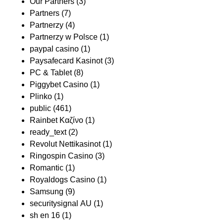
Our Partners
(3)
Partners
(7)
Partnerzy
(4)
Partnerzy w Polsce
(1)
paypal casino
(1)
Paysafecard Kasinot
(3)
PC & Tablet
(8)
Piggybet Casino
(1)
Plinko
(1)
public
(461)
Rainbet Καζίνο
(1)
ready_text
(2)
Revolut Nettikasinot
(1)
Ringospin Casino
(3)
Romantic
(1)
Royaldogs Casino
(1)
Samsung
(9)
securitysignal AU
(1)
sh en 16
(1)