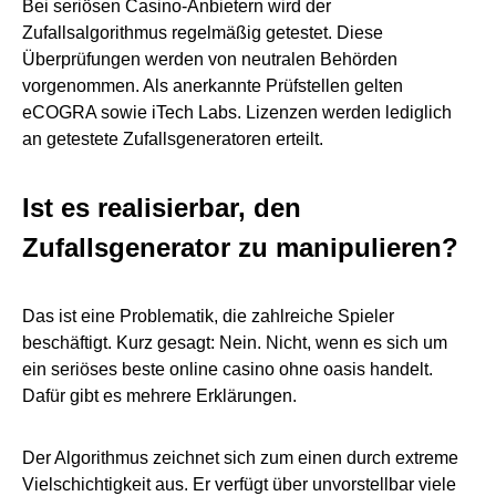
Bei seriösen Casino-Anbietern wird der
Zufallsalgorithmus regelmäßig getestet. Diese
Überprüfungen werden von neutralen Behörden
vorgenommen. Als anerkannte Prüfstellen gelten
eCOGRA sowie iTech Labs. Lizenzen werden lediglich
an getestete Zufallsgeneratoren erteilt.
Ist es realisierbar, den
Zufallsgenerator zu manipulieren?
Das ist eine Problematik, die zahlreiche Spieler
beschäftigt. Kurz gesagt: Nein. Nicht, wenn es sich um
ein seriöses beste online casino ohne oasis handelt.
Dafür gibt es mehrere Erklärungen.
Der Algorithmus zeichnet sich zum einen durch extreme
Vielschichtigkeit aus. Er verfügt über unvorstellbar viele