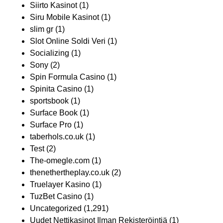
Siirto Kasinot
(1)
Siru Mobile Kasinot
(1)
slim gr
(1)
Slot Online Soldi Veri
(1)
Socializing
(1)
Sony
(2)
Spin Formula Casino
(1)
Spinita Casino
(1)
sportsbook
(1)
Surface Book
(1)
Surface Pro
(1)
taberhols.co.uk
(1)
Test
(2)
The-omegle.com
(1)
thenethertheplay.co.uk
(2)
Truelayer Kasino
(1)
TuzBet Casino
(1)
Uncategorized
(1,291)
Uudet Nettikasinot Ilman Rekisteröintiä
(1)