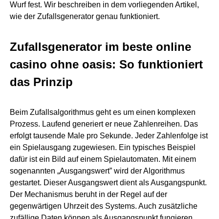
Wurf fest. Wir beschreiben in dem vorliegenden Artikel,
wie der Zufallsgenerator genau funktioniert.
Zufallsgenerator im beste online
casino ohne oasis: So funktioniert
das Prinzip
Beim Zufallsalgorithmus geht es um einen komplexen
Prozess. Laufend generiert er neue Zahlenreihen. Das
erfolgt tausende Male pro Sekunde. Jeder Zahlenfolge ist
ein Spielausgang zugewiesen. Ein typisches Beispiel
dafür ist ein Bild auf einem Spielautomaten. Mit einem
sogenannten „Ausgangswert” wird der Algorithmus
gestartet. Dieser Ausgangswert dient als Ausgangspunkt.
Der Mechanismus beruht in der Regel auf der
gegenwärtigen Uhrzeit des Systems. Auch zusätzliche
zufällige Daten können als Ausgangspunkt fungieren.