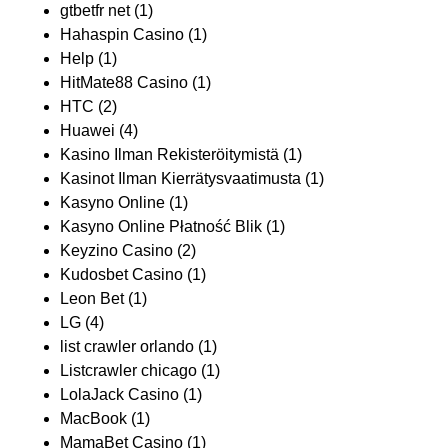
gtbetfr net
(1)
Hahaspin Casino
(1)
Help
(1)
HitMate88 Casino
(1)
HTC
(2)
Huawei
(4)
Kasino Ilman Rekisteröitymistä
(1)
Kasinot Ilman Kierrätysvaatimusta
(1)
Kasyno Online
(1)
Kasyno Online Płatność Blik
(1)
Keyzino Casino
(2)
Kudosbet Casino
(1)
Leon Bet
(1)
LG
(4)
list crawler orlando
(1)
Listcrawler chicago
(1)
LolaJack Casino
(1)
MacBook
(1)
MamaBet Casino
(1)