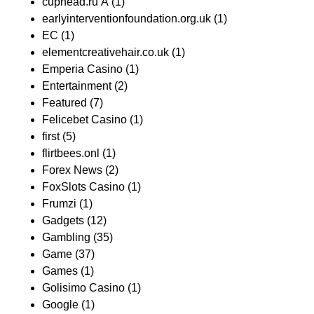
cuphead.ru A
(1)
earlyinterventionfoundation.org.uk
(1)
EC
(1)
elementcreativehair.co.uk
(1)
Emperia Casino
(1)
Entertainment
(2)
Featured
(7)
Felicebet Casino
(1)
first
(5)
flirtbees.onl
(1)
Forex News
(2)
FoxSlots Casino
(1)
Frumzi
(1)
Gadgets
(12)
Gambling
(35)
Game
(37)
Games
(1)
Golisimo Casino
(1)
Google
(1)