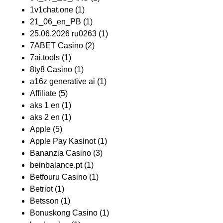
1v1chat.one
(1)
21_06_en_PB
(1)
25.06.2026 ru0263
(1)
7ABET Casino
(2)
7ai.tools
(1)
8ty8 Casino
(1)
a16z generative ai
(1)
Affiliate
(5)
aks 1 en
(1)
aks 2 en
(1)
Apple
(5)
Apple Pay Kasinot
(1)
Bananzia Casino
(3)
beinbalance.pt
(1)
Betfouru Casino
(1)
Betriot
(1)
Betsson
(1)
Bonuskong Casino
(1)