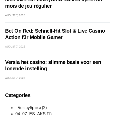
mois de jeu régulier
AUGUST 7, 2026
Bet On Red: Schnell‑Hit Slot & Live Casino
Action für Mobile Gamer
AUGUST 7, 2026
Versla het casino: slimme basis voor een
lonende instelling
AUGUST 7, 2026
Categories
! Без рубрики
(2)
04_07_ES_AKS
(1)