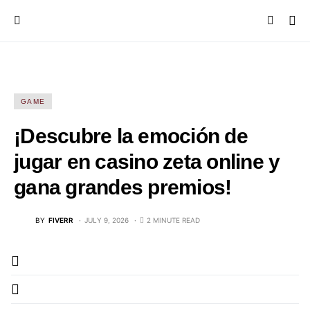
GAME
¡Descubre la emoción de
jugar en casino zeta online y
gana grandes premios!
BY
FIVERR
JULY 9, 2026
2 MINUTE READ