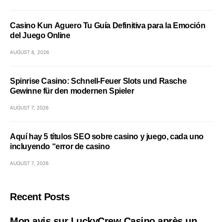
Casino Kun Aguero Tu Guía Definitiva para la Emoción
del Juego Online
AUGUST 8, 2026
Spinrise Casino: Schnell‑Feuer Slots und Rasche
Gewinne für den modernen Spieler
AUGUST 7, 2026
Aquí hay 5 títulos SEO sobre casino y juego, cada uno
incluyendo “error de casino
AUGUST 7, 2026
Recent Posts
Mon avis sur LuckyCrew Casino après un