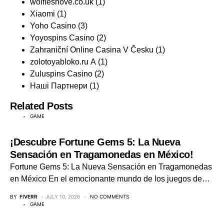
wolfieshove.co.uk
(1)
Xiaomi
(1)
Yoho Casino
(3)
Yoyospins Casino
(2)
Zahraniční Online Casina V Česku
(1)
zolotoyabloko.ru A
(1)
Zuluspins Casino
(2)
Наші Партнери
(1)
Related Posts
GAME
¡Descubre Fortune Gems 5: La Nueva
Sensación en Tragamonedas en México!
Fortune Gems 5: La Nueva Sensación en Tragamonedas
en México En el emocionante mundo de los juegos de…
BY
FIVERR
JULY 10, 2026
NO COMMENTS
GAME