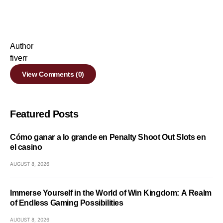
Author
fiverr
View Comments (0)
Featured Posts
Cómo ganar a lo grande en Penalty Shoot Out Slots en
el casino
AUGUST 8, 2026
Immerse Yourself in the World of Win Kingdom: A Realm
of Endless Gaming Possibilities
AUGUST 8, 2026