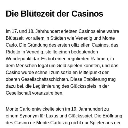
Die Blütezeit der Casinos
Im 17. und 18. Jahrhundert erlebten Casinos eine wahre
Blütezeit, vor allem in Städten wie Venedig und Monte
Carlo. Die Gründung des ersten offiziellen Casinos, das
Ridotto in Venedig, stellte einen bedeutenden
Wendepunkt dar. Es bot einen regulierten Rahmen, in
dem Menschen legal um Geld spielen konnten, und das
Casino wurde schnell zum sozialen Mittelpunkt der
oberen Gesellschaftsschichten. Diese Etablierung trug
dazu bei, die Legitimierung des Glücksspiels in der
Gesellschaft voranzutreiben.
Monte Carlo entwickelte sich im 19. Jahrhundert zu
einem Synonym für Luxus und Glücksspiel. Die Eröffnung
des Casino de Monte-Carlo zog nicht nur Spieler aus der