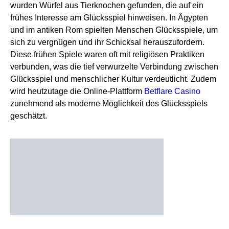
wurden Würfel aus Tierknochen gefunden, die auf ein
frühes Interesse am Glücksspiel hinweisen. In Ägypten
und im antiken Rom spielten Menschen Glücksspiele, um
sich zu vergnügen und ihr Schicksal herauszufordern.
Diese frühen Spiele waren oft mit religiösen Praktiken
verbunden, was die tief verwurzelte Verbindung zwischen
Glücksspiel und menschlicher Kultur verdeutlicht. Zudem
wird heutzutage die Online-Plattform
Betflare Casino
zunehmend als moderne Möglichkeit des Glücksspiels
geschätzt.