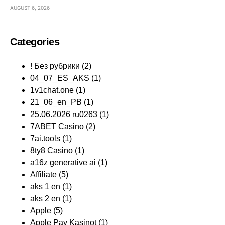
AUGUST 6, 2026
Categories
! Без рубрики
(2)
04_07_ES_AKS
(1)
1v1chat.one
(1)
21_06_en_PB
(1)
25.06.2026 ru0263
(1)
7ABET Casino
(2)
7ai.tools
(1)
8ty8 Casino
(1)
a16z generative ai
(1)
Affiliate
(5)
aks 1 en
(1)
aks 2 en
(1)
Apple
(5)
Apple Pay Kasinot
(1)