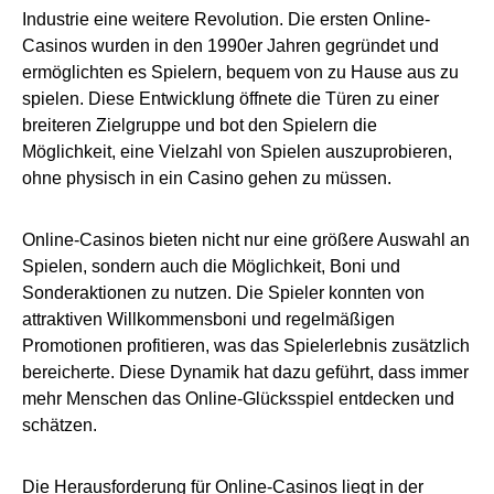
Industrie eine weitere Revolution. Die ersten Online-
Casinos wurden in den 1990er Jahren gegründet und
ermöglichten es Spielern, bequem von zu Hause aus zu
spielen. Diese Entwicklung öffnete die Türen zu einer
breiteren Zielgruppe und bot den Spielern die
Möglichkeit, eine Vielzahl von Spielen auszuprobieren,
ohne physisch in ein Casino gehen zu müssen.
Online-Casinos bieten nicht nur eine größere Auswahl an
Spielen, sondern auch die Möglichkeit, Boni und
Sonderaktionen zu nutzen. Die Spieler konnten von
attraktiven Willkommensboni und regelmäßigen
Promotionen profitieren, was das Spielerlebnis zusätzlich
bereicherte. Diese Dynamik hat dazu geführt, dass immer
mehr Menschen das Online-Glücksspiel entdecken und
schätzen.
Die Herausforderung für Online-Casinos liegt in der