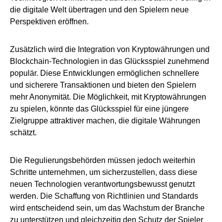
die digitale Welt übertragen und den Spielern neue
Perspektiven eröffnen.
Zusätzlich wird die Integration von Kryptowährungen und
Blockchain-Technologien in das Glücksspiel zunehmend
populär. Diese Entwicklungen ermöglichen schnellere
und sicherere Transaktionen und bieten den Spielern
mehr Anonymität. Die Möglichkeit, mit Kryptowährungen
zu spielen, könnte das Glücksspiel für eine jüngere
Zielgruppe attraktiver machen, die digitale Währungen
schätzt.
Die Regulierungsbehörden müssen jedoch weiterhin
Schritte unternehmen, um sicherzustellen, dass diese
neuen Technologien verantwortungsbewusst genutzt
werden. Die Schaffung von Richtlinien und Standards
wird entscheidend sein, um das Wachstum der Branche
zu unterstützen und gleichzeitig den Schutz der Spieler