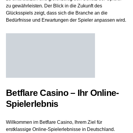
zu gewährleisten. Der Blick in die Zukunft des
Glücksspiels zeigt, dass sich die Branche an die
Bedürfnisse und Erwartungen der Spieler anpassen wird.
Betflare Casino – Ihr Online-
Spielerlebnis
Willkommen im Betflare Casino, Ihrem Ziel für
erstklassige Online-Spielerlebnisse in Deutschland.