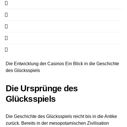
Die Entwicklung der Casinos Ein Blick in die Geschichte
des Glücksspiels
Die Ursprünge des
Glücksspiels
Die Geschichte des Glücksspiels reicht bis in die Antike
zurück. Bereits in der mesopotamischen Zivilisation