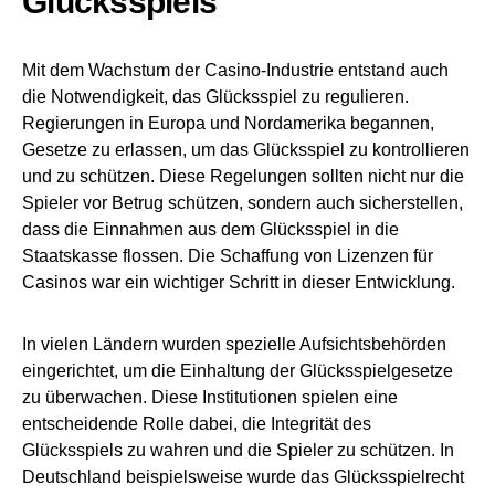
Glücksspiels
Mit dem Wachstum der Casino-Industrie entstand auch
die Notwendigkeit, das Glücksspiel zu regulieren.
Regierungen in Europa und Nordamerika begannen,
Gesetze zu erlassen, um das Glücksspiel zu kontrollieren
und zu schützen. Diese Regelungen sollten nicht nur die
Spieler vor Betrug schützen, sondern auch sicherstellen,
dass die Einnahmen aus dem Glücksspiel in die
Staatskasse flossen. Die Schaffung von Lizenzen für
Casinos war ein wichtiger Schritt in dieser Entwicklung.
In vielen Ländern wurden spezielle Aufsichtsbehörden
eingerichtet, um die Einhaltung der Glücksspielgesetze
zu überwachen. Diese Institutionen spielen eine
entscheidende Rolle dabei, die Integrität des
Glücksspiels zu wahren und die Spieler zu schützen. In
Deutschland beispielsweise wurde das Glücksspielrecht