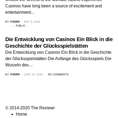
Casinos have long been a source of excitement and
entertainment…
BY
FIVERR
MAY 9, 2026
PUBLIC
Die Entwicklung von Casinos Ein Blick in die
Geschichte der Glücksspielstätten
Die Entwicklung von Casinos Ein Blick in die Geschichte
der Glücksspielstätten Die Anfänge des Glücksspiels Die
Wurzeln des…
BY
FIVERR
JUNE 22, 2026
NO COMMENTS
© 2014-2020 The Reviewr
Home