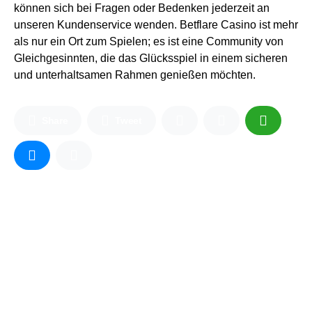
können sich bei Fragen oder Bedenken jederzeit an
unseren Kundenservice wenden. Betflare Casino ist mehr
als nur ein Ort zum Spielen; es ist eine Community von
Gleichgesinnten, die das Glücksspiel in einem sicheren
und unterhaltsamen Rahmen genießen möchten.
Share
Tweet