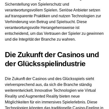
Sicherstellung von Spielerschutz und
verantwortungsvollem Spielen. Seriöse Anbieter setzen
auf transparente Praktiken und nutzen Technologien zur
Verhinderung von Betrug und Spielsucht. Diese
verantwortungsvolle Herangehensweise ist
entscheidend, um das Vertrauen der Spieler zu gewinnen
und die Integrität der Branche zu wahren.
Die Zukunft der Casinos und
der Glücksspielindustrie
Die Zukunft der Casinos und des Glücksspiels sieht
vielversprechend aus, da sich die Branche ständig
weiterentwickelt. Innovative Technologien wie Virtual
Reality und Augmented Reality bieten neue
Möglichkeiten für ein immersives Spielerlebnis. Diese
Technologien könnten das traditionelle Casino-Feeling in