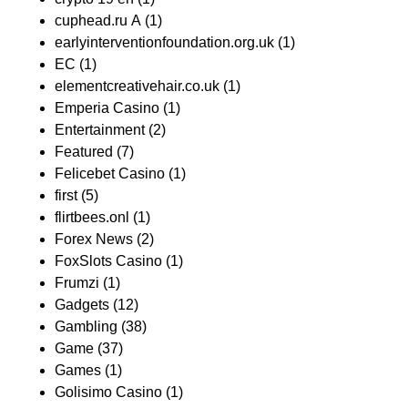
cuphead.ru A
(1)
earlyinterventionfoundation.org.uk
(1)
EC
(1)
elementcreativehair.co.uk
(1)
Emperia Casino
(1)
Entertainment
(2)
Featured
(7)
Felicebet Casino
(1)
first
(5)
flirtbees.onl
(1)
Forex News
(2)
FoxSlots Casino
(1)
Frumzi
(1)
Gadgets
(12)
Gambling
(38)
Game
(37)
Games
(1)
Golisimo Casino
(1)