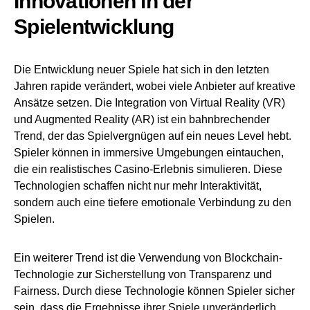
Innovationen in der
Spielentwicklung
Die Entwicklung neuer Spiele hat sich in den letzten
Jahren rapide verändert, wobei viele Anbieter auf kreative
Ansätze setzen. Die Integration von Virtual Reality (VR)
und Augmented Reality (AR) ist ein bahnbrechender
Trend, der das Spielvergnügen auf ein neues Level hebt.
Spieler können in immersive Umgebungen eintauchen,
die ein realistisches Casino-Erlebnis simulieren. Diese
Technologien schaffen nicht nur mehr Interaktivität,
sondern auch eine tiefere emotionale Verbindung zu den
Spielen.
Ein weiterer Trend ist die Verwendung von Blockchain-
Technologie zur Sicherstellung von Transparenz und
Fairness. Durch diese Technologie können Spieler sicher
sein, dass die Ergebnisse ihrer Spiele unveränderlich