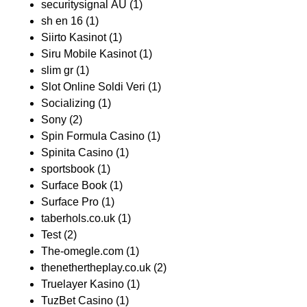
securitysignal AU
(1)
sh en 16
(1)
Siirto Kasinot
(1)
Siru Mobile Kasinot
(1)
slim gr
(1)
Slot Online Soldi Veri
(1)
Socializing
(1)
Sony
(2)
Spin Formula Casino
(1)
Spinita Casino
(1)
sportsbook
(1)
Surface Book
(1)
Surface Pro
(1)
taberhols.co.uk
(1)
Test
(2)
The-omegle.com
(1)
thenethertheplay.co.uk
(2)
Truelayer Kasino
(1)
TuzBet Casino
(1)