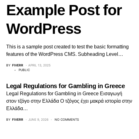
Example Post for
WordPress
This is a sample post created to test the basic formatting
features of the WordPress CMS. Subheading Level…
BY
FIVERR
APRIL 13, 2025
PUBLIC
Legal Regulations for Gambling in Greece
Legal Regulations for Gambling in Greece Εισαγωγή
στον τζόγο στην Ελλάδα Ο τζόγος έχει μακρά ιστορία στην
Ελλάδα…
BY
FIVERR
JUNE 9, 2026
NO COMMENTS