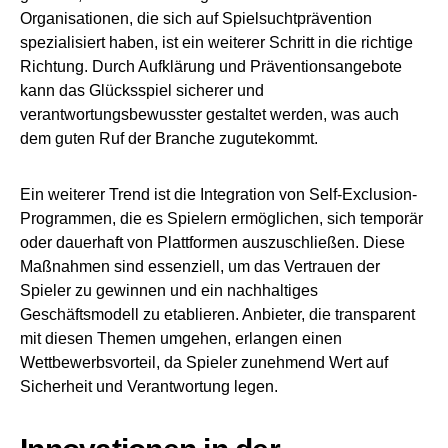
Organisationen, die sich auf Spielsuchtprävention
spezialisiert haben, ist ein weiterer Schritt in die richtige
Richtung. Durch Aufklärung und Präventionsangebote
kann das Glücksspiel sicherer und
verantwortungsbewusster gestaltet werden, was auch
dem guten Ruf der Branche zugutekommt.
Ein weiterer Trend ist die Integration von Self-Exclusion-
Programmen, die es Spielern ermöglichen, sich temporär
oder dauerhaft von Plattformen auszuschließen. Diese
Maßnahmen sind essenziell, um das Vertrauen der
Spieler zu gewinnen und ein nachhaltiges
Geschäftsmodell zu etablieren. Anbieter, die transparent
mit diesen Themen umgehen, erlangen einen
Wettbewerbsvorteil, da Spieler zunehmend Wert auf
Sicherheit und Verantwortung legen.