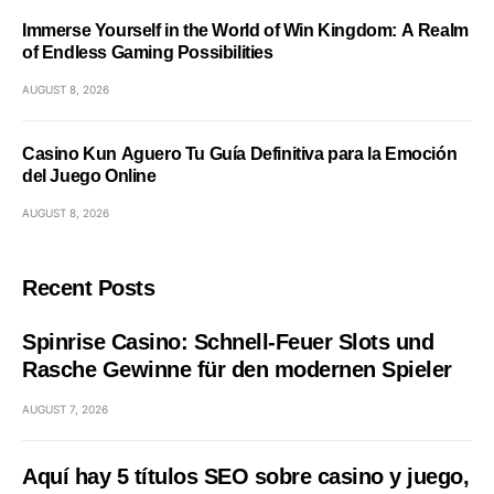
Immerse Yourself in the World of Win Kingdom: A Realm
of Endless Gaming Possibilities
AUGUST 8, 2026
Casino Kun Aguero Tu Guía Definitiva para la Emoción
del Juego Online
AUGUST 8, 2026
Recent Posts
Spinrise Casino: Schnell‑Feuer Slots und
Rasche Gewinne für den modernen Spieler
AUGUST 7, 2026
Aquí hay 5 títulos SEO sobre casino y juego,