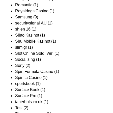
Romantic
(1)
Royaldogs Casino
(1)
Samsung
(9)
securitysignal AU
(1)
sh en 16
(1)
Siirto Kasinot
(1)
Siru Mobile Kasinot
(1)
slim gr
(1)
Slot Online Soldi Veri
(1)
Socializing
(1)
Sony
(2)
Spin Formula Casino
(1)
Spinita Casino
(1)
sportsbook
(1)
Surface Book
(1)
Surface Pro
(1)
taberhols.co.uk
(1)
Test
(2)