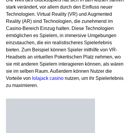
stark verändert, vor allem durch den Einfluss neuer
Technologien. Virtual Reality (VR) und Augmented
Reality (AR) sind Technologien, die zunehmend im
Casino-Bereich Einzug halten. Diese Technologien
ermöglichen es Spielern, in immersive Umgebungen
einzutauchen, die ein realistischeres Spielerlebnis
bieten. Zum Beispiel können Spieler mithilfe von VR-
Headsets an virtuellen Pokertischen Platz nehmen, wo
sie mit anderen Spielern interagieren können, als wären
sie im selben Raum. Außerdem können Nutzer die
Vorteile von
lolajack casino
nutzen, um ihr Spielerlebnis
zu maximieren.