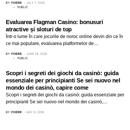
BY
FIVERR
JULY 7, 2026
PUBLIC
Evaluarea Flagman Casino: bonusuri
atractive și sloturi de top
Într-o lume în care jocurile de noroc online devin din ce în
ce mai populare, evaluarea platformelor de…
BY
FIVERR
JUNE 28, 2026
PUBLIC
Scopri i segreti dei giochi da casinò: guida
essenziale per principianti Se sei nuovo nel
mondo dei casinò, capire come
Scopri i segreti dei giochi da casinò: guida essenziale per
principianti Se sei nuovo nel mondo dei casinò,…
BY
FIVERR
MAY 9, 2026