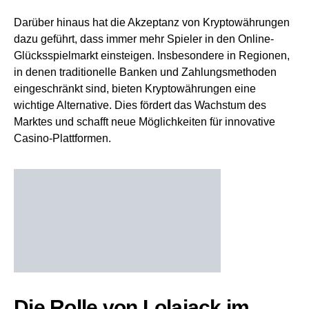
Darüber hinaus hat die Akzeptanz von Kryptowährungen
dazu geführt, dass immer mehr Spieler in den Online-
Glücksspielmarkt einsteigen. Insbesondere in Regionen,
in denen traditionelle Banken und Zahlungsmethoden
eingeschränkt sind, bieten Kryptowährungen eine
wichtige Alternative. Dies fördert das Wachstum des
Marktes und schafft neue Möglichkeiten für innovative
Casino-Plattformen.
Die Rolle von Lolajack im