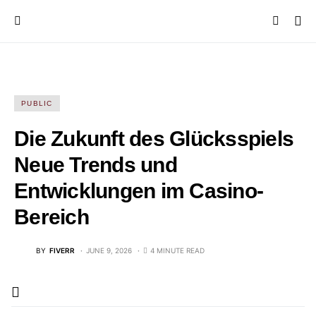
PUBLIC
Die Zukunft des Glücksspiels
Neue Trends und
Entwicklungen im Casino-
Bereich
BY
FIVERR
JUNE 9, 2026
4 MINUTE READ