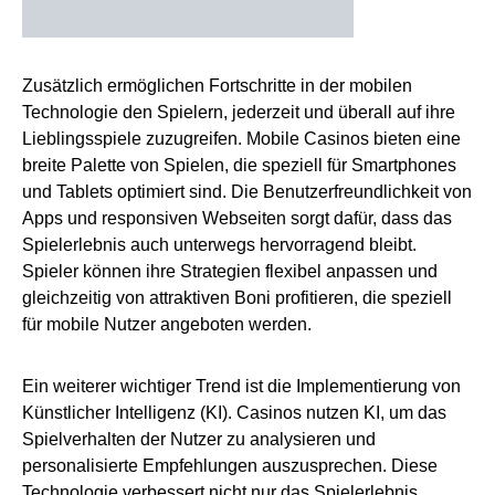
Zusätzlich ermöglichen Fortschritte in der mobilen
Technologie den Spielern, jederzeit und überall auf ihre
Lieblingsspiele zuzugreifen. Mobile Casinos bieten eine
breite Palette von Spielen, die speziell für Smartphones
und Tablets optimiert sind. Die Benutzerfreundlichkeit von
Apps und responsiven Webseiten sorgt dafür, dass das
Spielerlebnis auch unterwegs hervorragend bleibt.
Spieler können ihre Strategien flexibel anpassen und
gleichzeitig von attraktiven Boni profitieren, die speziell
für mobile Nutzer angeboten werden.
Ein weiterer wichtiger Trend ist die Implementierung von
Künstlicher Intelligenz (KI). Casinos nutzen KI, um das
Spielverhalten der Nutzer zu analysieren und
personalisierte Empfehlungen auszusprechen. Diese
Technologie verbessert nicht nur das Spielerlebnis,