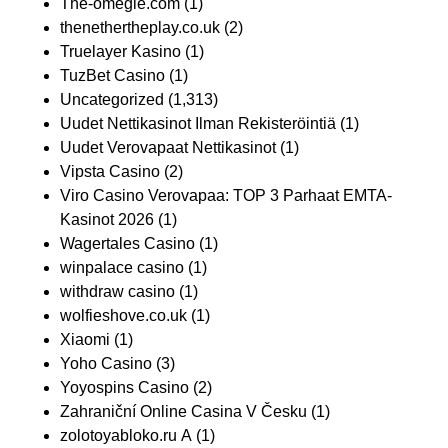
The-omegle.com
(1)
thenethertheplay.co.uk
(2)
Truelayer Kasino
(1)
TuzBet Casino
(1)
Uncategorized
(1,313)
Uudet Nettikasinot Ilman Rekisteröintiä
(1)
Uudet Verovapaat Nettikasinot
(1)
Vipsta Casino
(2)
Viro Casino Verovapaa: TOP 3 Parhaat EMTA-
Kasinot 2026
(1)
Wagertales Casino
(1)
winpalace casino
(1)
withdraw casino
(1)
wolfieshove.co.uk
(1)
Xiaomi
(1)
Yoho Casino
(3)
Yoyospins Casino
(2)
Zahraniční Online Casina V Česku
(1)
zolotoyabloko.ru A
(1)