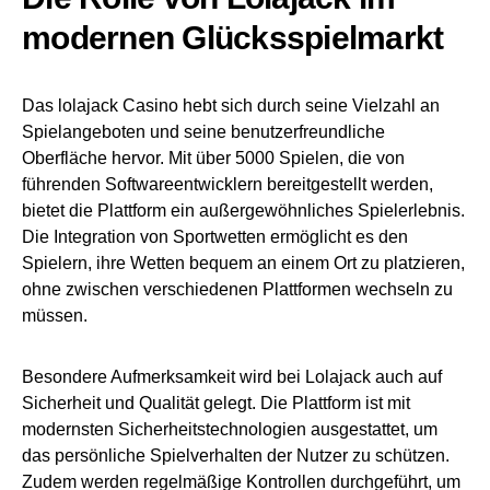
modernen Glücksspielmarkt
Das lolajack Casino hebt sich durch seine Vielzahl an
Spielangeboten und seine benutzerfreundliche
Oberfläche hervor. Mit über 5000 Spielen, die von
führenden Softwareentwicklern bereitgestellt werden,
bietet die Plattform ein außergewöhnliches Spielerlebnis.
Die Integration von Sportwetten ermöglicht es den
Spielern, ihre Wetten bequem an einem Ort zu platzieren,
ohne zwischen verschiedenen Plattformen wechseln zu
müssen.
Besondere Aufmerksamkeit wird bei Lolajack auch auf
Sicherheit und Qualität gelegt. Die Plattform ist mit
modernsten Sicherheitstechnologien ausgestattet, um
das persönliche Spielverhalten der Nutzer zu schützen.
Zudem werden regelmäßige Kontrollen durchgeführt, um