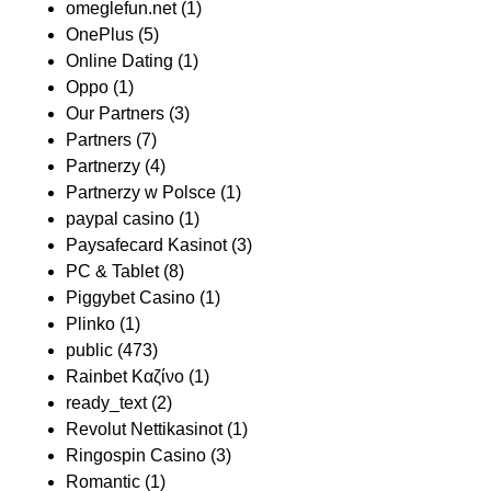
omeglefun.net
(1)
OnePlus
(5)
Online Dating
(1)
Oppo
(1)
Our Partners
(3)
Partners
(7)
Partnerzy
(4)
Partnerzy w Polsce
(1)
paypal casino
(1)
Paysafecard Kasinot
(3)
PC & Tablet
(8)
Piggybet Casino
(1)
Plinko
(1)
public
(473)
Rainbet Καζίνο
(1)
ready_text
(2)
Revolut Nettikasinot
(1)
Ringospin Casino
(3)
Romantic
(1)