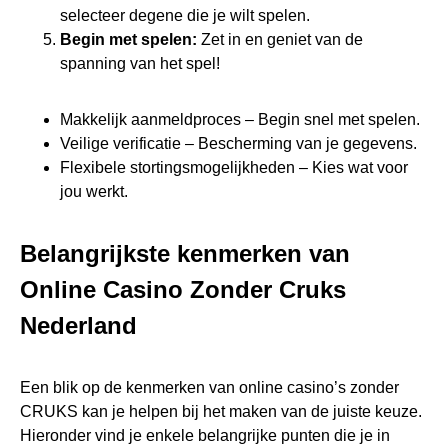
selecteer degene die je wilt spelen.
Begin met spelen:
Zet in en geniet van de
spanning van het spel!
Makkelijk aanmeldproces – Begin snel met spelen.
Veilige verificatie – Bescherming van je gegevens.
Flexibele stortingsmogelijkheden – Kies wat voor
jou werkt.
Belangrijkste kenmerken van
Online Casino Zonder Cruks
Nederland
Een blik op de kenmerken van online casino’s zonder
CRUKS kan je helpen bij het maken van de juiste keuze.
Hieronder vind je enkele belangrijke punten die je in