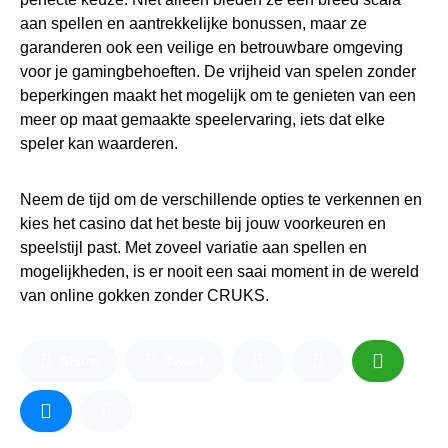
aan spellen en aantrekkelijke bonussen, maar ze
garanderen ook een veilige en betrouwbare omgeving
voor je gamingbehoeften. De vrijheid van spelen zonder
beperkingen maakt het mogelijk om te genieten van een
meer op maat gemaakte speelervaring, iets dat elke
speler kan waarderen.
Neem de tijd om de verschillende opties te verkennen en
kies het casino dat het beste bij jouw voorkeuren en
speelstijl past. Met zoveel variatie aan spellen en
mogelijkheden, is er nooit een saai moment in de wereld
van online gokken zonder CRUKS.
Share
Tweet