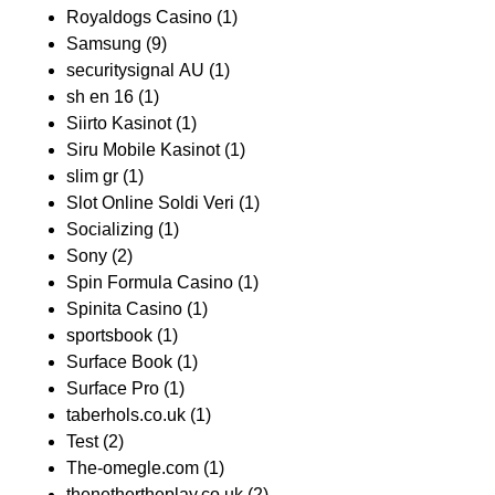
Royaldogs Casino
(1)
Samsung
(9)
securitysignal AU
(1)
sh en 16
(1)
Siirto Kasinot
(1)
Siru Mobile Kasinot
(1)
slim gr
(1)
Slot Online Soldi Veri
(1)
Socializing
(1)
Sony
(2)
Spin Formula Casino
(1)
Spinita Casino
(1)
sportsbook
(1)
Surface Book
(1)
Surface Pro
(1)
taberhols.co.uk
(1)
Test
(2)
The-omegle.com
(1)
thenethertheplay.co.uk
(2)