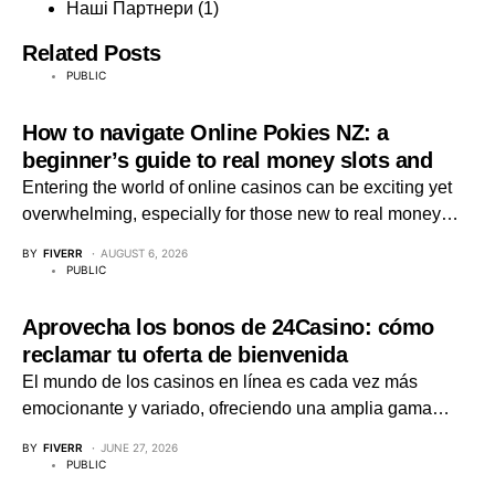
Наші Партнери
(1)
Related Posts
PUBLIC
How to navigate Online Pokies NZ: a
beginner’s guide to real money slots and
Entering the world of online casinos can be exciting yet
overwhelming, especially for those new to real money…
BY
FIVERR
AUGUST 6, 2026
PUBLIC
Aprovecha los bonos de 24Casino: cómo
reclamar tu oferta de bienvenida
El mundo de los casinos en línea es cada vez más
emocionante y variado, ofreciendo una amplia gama…
BY
FIVERR
JUNE 27, 2026
PUBLIC