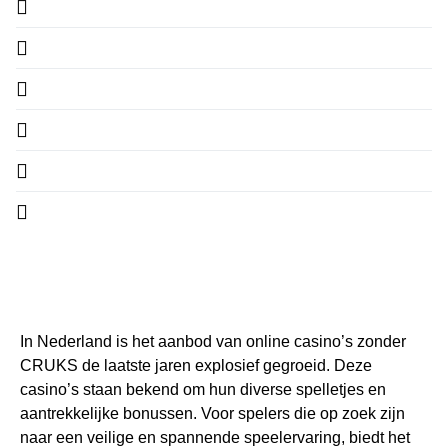
In Nederland is het aanbod van online casino’s zonder
CRUKS de laatste jaren explosief gegroeid. Deze
casino’s staan bekend om hun diverse spelletjes en
aantrekkelijke bonussen. Voor spelers die op zoek zijn
naar een veilige en spannende speelervaring, biedt het