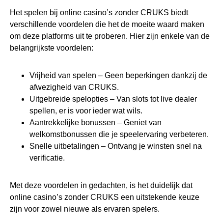
Het spelen bij online casino’s zonder CRUKS biedt
verschillende voordelen die het de moeite waard maken
om deze platforms uit te proberen. Hier zijn enkele van de
belangrijkste voordelen:
Vrijheid van spelen – Geen beperkingen dankzij de
afwezigheid van CRUKS.
Uitgebreide spelopties – Van slots tot live dealer
spellen, er is voor ieder wat wils.
Aantrekkelijke bonussen – Geniet van
welkomstbonussen die je speelervaring verbeteren.
Snelle uitbetalingen – Ontvang je winsten snel na
verificatie.
Met deze voordelen in gedachten, is het duidelijk dat
online casino’s zonder CRUKS een uitstekende keuze
zijn voor zowel nieuwe als ervaren spelers.