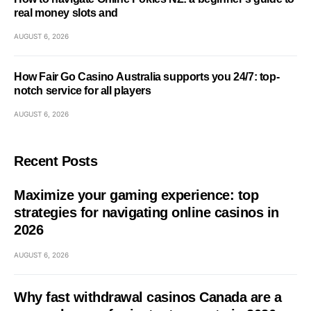
real money slots and
AUGUST 6, 2026
How Fair Go Casino Australia supports you 24/7: top-
notch service for all players
AUGUST 6, 2026
Recent Posts
Maximize your gaming experience: top
strategies for navigating online casinos in
2026
AUGUST 6, 2026
Why fast withdrawal casinos Canada are a