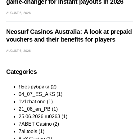
game-changer for instant payouts in 2026
AUGUST 6, 2026
Neosurf Casinos Australia: A look at prepaid
vouchers and their benefits for players
AUGUST 6, 2026
Categories
! Без рубрики
(2)
04_07_ES_AKS
(1)
1v1chat.one
(1)
21_06_en_PB
(1)
25.06.2026 ru0263
(1)
7ABET Casino
(2)
7ai.tools
(1)
8ty8 Casino
(1)