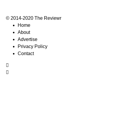
© 2014-2020 The Reviewr
Home
About
Advertise
Privacy Policy
Contact