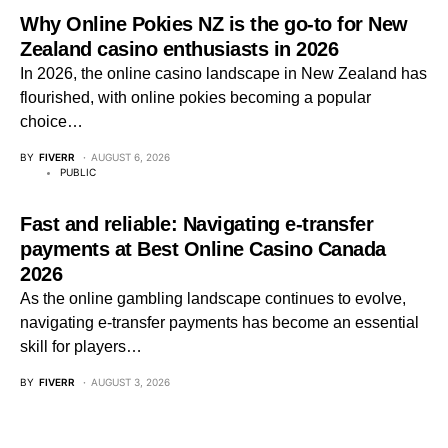
Why Online Pokies NZ is the go-to for New
Zealand casino enthusiasts in 2026
In 2026, the online casino landscape in New Zealand has
flourished, with online pokies becoming a popular
choice…
BY
FIVERR
AUGUST 6, 2026
PUBLIC
Fast and reliable: Navigating e-transfer
payments at Best Online Casino Canada
2026
As the online gambling landscape continues to evolve,
navigating e-transfer payments has become an essential
skill for players…
BY
FIVERR
AUGUST 3, 2026