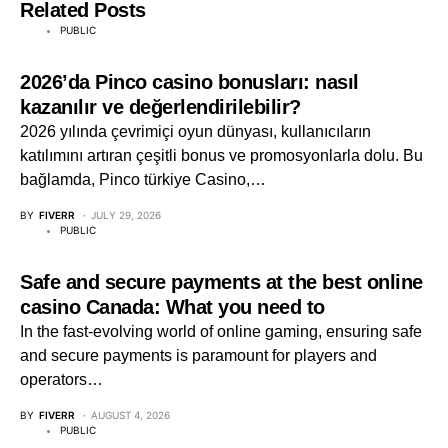
Related Posts
PUBLIC
2026’da Pinco casino bonusları: nasıl
kazanılır ve değerlendirilebilir?
2026 yılında çevrimiçi oyun dünyası, kullanıcıların
katılımını artıran çeşitli bonus ve promosyonlarla dolu. Bu
bağlamda, Pinco türkiye Casino,…
BY
FIVERR
JULY 29, 2026
PUBLIC
Safe and secure payments at the best online
casino Canada: What you need to
In the fast-evolving world of online gaming, ensuring safe
and secure payments is paramount for players and
operators…
BY
FIVERR
AUGUST 4, 2026
PUBLIC