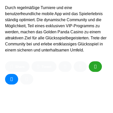
Durch regelmäßige Turniere und eine
benutzerfreundliche mobile App wird das Spielerlebnis
ständig optimiert. Die dynamische Community und die
Möglichkeit, Teil eines exklusiven VIP-Programms zu
werden, machen das Golden Panda Casino zu einem
attraktiven Ziel für alle Glücksspielbegeisterten. Trete der
Community bei und erlebe erstklassiges Glücksspiel in
einem sicheren und unterhaltsamen Umfeld.
Share
Tweet