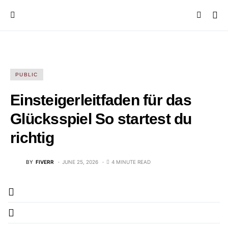
PUBLIC
Einsteigerleitfaden für das
Glücksspiel So startest du
richtig
BY
FIVERR
JUNE 25, 2026
4 MINUTE READ