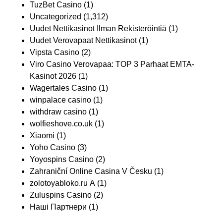
TuzBet Casino
(1)
Uncategorized
(1,312)
Uudet Nettikasinot Ilman Rekisteröintiä
(1)
Uudet Verovapaat Nettikasinot
(1)
Vipsta Casino
(2)
Viro Casino Verovapaa: TOP 3 Parhaat EMTA-
Kasinot 2026
(1)
Wagertales Casino
(1)
winpalace casino
(1)
withdraw casino
(1)
wolfieshove.co.uk
(1)
Xiaomi
(1)
Yoho Casino
(3)
Yoyospins Casino
(2)
Zahraniční Online Casina V Česku
(1)
zolotoyabloko.ru A
(1)
Zuluspins Casino
(2)
Наші Партнери
(1)