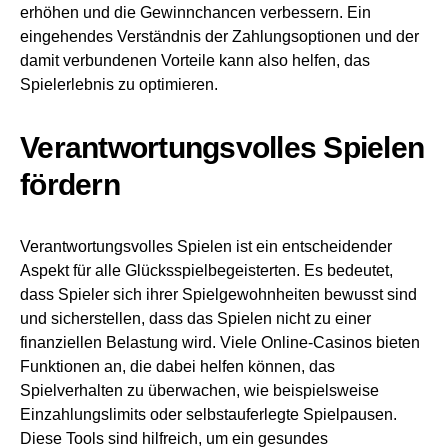
erhöhen und die Gewinnchancen verbessern. Ein
eingehendes Verständnis der Zahlungsoptionen und der
damit verbundenen Vorteile kann also helfen, das
Spielerlebnis zu optimieren.
Verantwortungsvolles Spielen
fördern
Verantwortungsvolles Spielen ist ein entscheidender
Aspekt für alle Glücksspielbegeisterten. Es bedeutet,
dass Spieler sich ihrer Spielgewohnheiten bewusst sind
und sicherstellen, dass das Spielen nicht zu einer
finanziellen Belastung wird. Viele Online-Casinos bieten
Funktionen an, die dabei helfen können, das
Spielverhalten zu überwachen, wie beispielsweise
Einzahlungslimits oder selbstauferlegte Spielpausen.
Diese Tools sind hilfreich, um ein gesundes