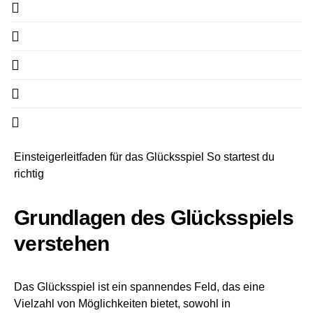
Einsteigerleitfaden für das Glücksspiel So startest du
richtig
Grundlagen des Glücksspiels
verstehen
Das Glücksspiel ist ein spannendes Feld, das eine
Vielzahl von Möglichkeiten bietet, sowohl in