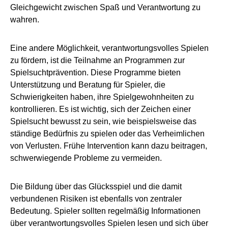
Gleichgewicht zwischen Spaß und Verantwortung zu
wahren.
Eine andere Möglichkeit, verantwortungsvolles Spielen
zu fördern, ist die Teilnahme an Programmen zur
Spielsuchtprävention. Diese Programme bieten
Unterstützung und Beratung für Spieler, die
Schwierigkeiten haben, ihre Spielgewohnheiten zu
kontrollieren. Es ist wichtig, sich der Zeichen einer
Spielsucht bewusst zu sein, wie beispielsweise das
ständige Bedürfnis zu spielen oder das Verheimlichen
von Verlusten. Frühe Intervention kann dazu beitragen,
schwerwiegende Probleme zu vermeiden.
Die Bildung über das Glücksspiel und die damit
verbundenen Risiken ist ebenfalls von zentraler
Bedeutung. Spieler sollten regelmäßig Informationen
über verantwortungsvolles Spielen lesen und sich über