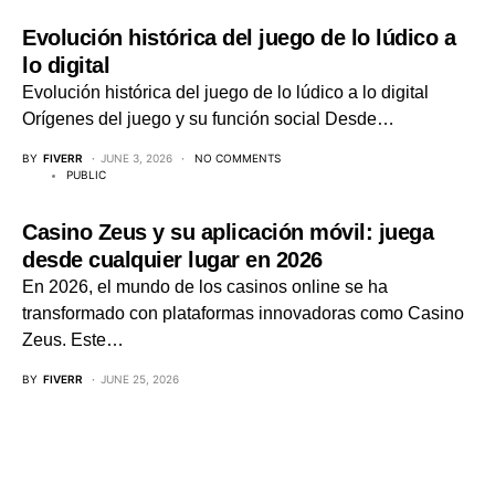
Evolución histórica del juego de lo lúdico a
lo digital
Evolución histórica del juego de lo lúdico a lo digital
Orígenes del juego y su función social Desde…
BY
FIVERR
JUNE 3, 2026
NO COMMENTS
PUBLIC
Casino Zeus y su aplicación móvil: juega
desde cualquier lugar en 2026
En 2026, el mundo de los casinos online se ha
transformado con plataformas innovadoras como Casino
Zeus. Este…
BY
FIVERR
JUNE 25, 2026