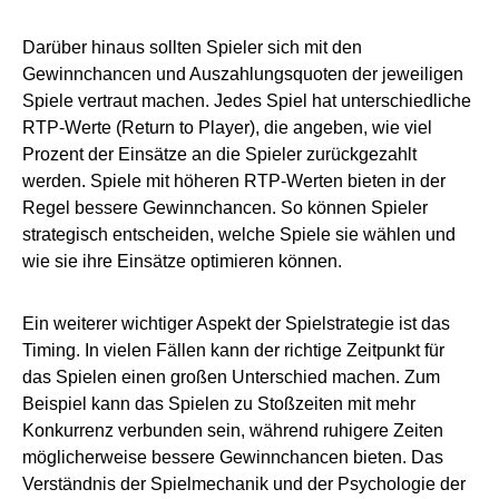
Darüber hinaus sollten Spieler sich mit den
Gewinnchancen und Auszahlungsquoten der jeweiligen
Spiele vertraut machen. Jedes Spiel hat unterschiedliche
RTP-Werte (Return to Player), die angeben, wie viel
Prozent der Einsätze an die Spieler zurückgezahlt
werden. Spiele mit höheren RTP-Werten bieten in der
Regel bessere Gewinnchancen. So können Spieler
strategisch entscheiden, welche Spiele sie wählen und
wie sie ihre Einsätze optimieren können.
Ein weiterer wichtiger Aspekt der Spielstrategie ist das
Timing. In vielen Fällen kann der richtige Zeitpunkt für
das Spielen einen großen Unterschied machen. Zum
Beispiel kann das Spielen zu Stoßzeiten mit mehr
Konkurrenz verbunden sein, während ruhigere Zeiten
möglicherweise bessere Gewinnchancen bieten. Das
Verständnis der Spielmechanik und der Psychologie der