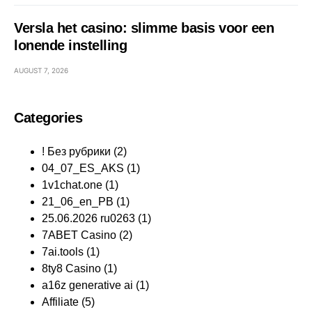
Versla het casino: slimme basis voor een
lonende instelling
AUGUST 7, 2026
Categories
! Без рубрики
(2)
04_07_ES_AKS
(1)
1v1chat.one
(1)
21_06_en_PB
(1)
25.06.2026 ru0263
(1)
7ABET Casino
(2)
7ai.tools
(1)
8ty8 Casino
(1)
a16z generative ai
(1)
Affiliate
(5)