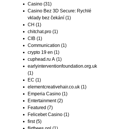
Casino
(31)
Casino Bez 3D Secure: Rychlé
vklady bez čekání
(1)
CH
(1)
chitchat.pro
(1)
CIB
(1)
Communication
(1)
crypto 19 en
(1)
cuphead.ru A
(1)
earlyinterventionfoundation.org.uk
(1)
EC
(1)
elementcreativehair.co.uk
(1)
Emperia Casino
(1)
Entertainment
(2)
Featured
(7)
Felicebet Casino
(1)
first
(5)
flirtbees.onl
(1)