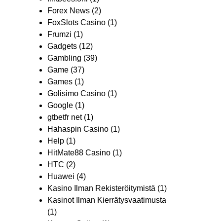
Forex News
(2)
FoxSlots Casino
(1)
Frumzi
(1)
Gadgets
(12)
Gambling
(39)
Game
(37)
Games
(1)
Golisimo Casino
(1)
Google
(1)
gtbetfr net
(1)
Hahaspin Casino
(1)
Help
(1)
HitMate88 Casino
(1)
HTC
(2)
Huawei
(4)
Kasino Ilman Rekisteröitymistä
(1)
Kasinot Ilman Kierrätysvaatimusta
(1)