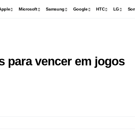
Apple
Microsoft
Samsung
Google
HTC
LG
So
eis para vencer em jogos