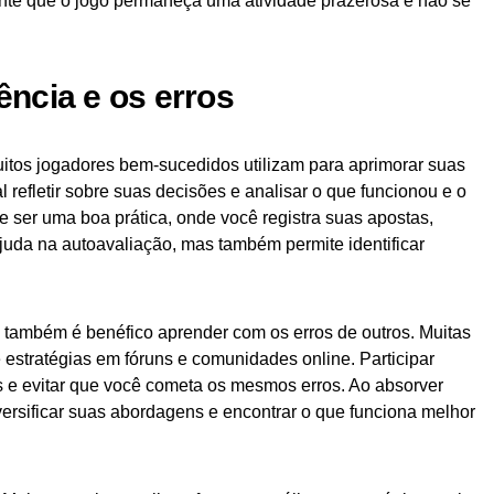
ante que o jogo permaneça uma atividade prazerosa e não se
ncia e os erros
itos jogadores bem-sucedidos utilizam para aprimorar suas
l refletir sobre suas decisões e analisar o que funcionou e o
e ser uma boa prática, onde você registra suas apostas,
juda na autoavaliação, mas também permite identificar
, também é benéfico aprender com os erros de outros. Muitas
 estratégias em fóruns e comunidades online. Participar
s e evitar que você cometa os mesmos erros. Ao absorver
versificar suas abordagens e encontrar o que funciona melhor