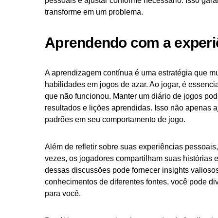
pessoais e ajustar conforme necessário. Isso gar
transforme em um problema.
Aprendendo com a experiê
A aprendizagem contínua é uma estratégia que mu
habilidades em jogos de azar. Ao jogar, é essencia
que não funcionou. Manter um diário de jogos pod
resultados e lições aprendidas. Isso não apenas a
padrões em seu comportamento de jogo.
Além de refletir sobre suas experiências pessoais
vezes, os jogadores compartilham suas histórias e
dessas discussões pode fornecer insights valioso
conhecimentos de diferentes fontes, você pode di
para você.