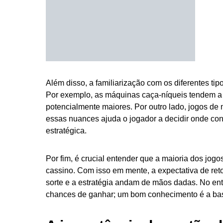
Além disso, a familiarização com os diferentes ti
Por exemplo, as máquinas caça-níqueis tendem a
potencialmente maiores. Por outro lado, jogos de 
essas nuances ajuda o jogador a decidir onde co
estratégica.
Por fim, é crucial entender que a maioria dos jog
cassino. Com isso em mente, a expectativa de ret
sorte e a estratégia andam de mãos dadas. No ent
chances de ganhar; um bom conhecimento é a bas