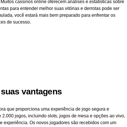
Muitos cassinos online oferecem análises e estatísticas sobre
as para entender melhor suas vitórias e derrotas pode ser
lada, você estará mais bem preparado para enfrentar os
ces de sucesso.
e suas vantagens
ora que proporciona uma experiência de jogo segura e
 2.000 jogos, incluindo slots, jogos de mesa e opções ao vivo,
 de experiência. Os novos jogadores são recebidos com um