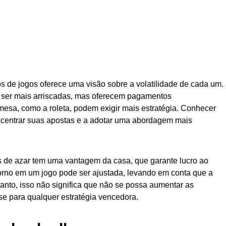
pos de jogos oferece uma visão sobre a volatilidade de cada um.
 ser mais arriscadas, mas oferecem pagamentos
mesa, como a roleta, podem exigir mais estratégia. Conhecer
ncentrar suas apostas e a adotar uma abordagem mais
os de azar tem uma vantagem da casa, que garante lucro ao
orno em um jogo pode ser ajustada, levando em conta que a
anto, isso não significa que não se possa aumentar as
e para qualquer estratégia vencedora.