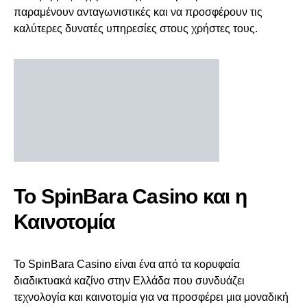
παραμένουν ανταγωνιστικές και να προσφέρουν τις
καλύτερες δυνατές υπηρεσίες στους χρήστες τους.
Το SpinBara Casino και η
Καινοτομία
Το SpinBara Casino είναι ένα από τα κορυφαία
διαδικτυακά καζίνο στην Ελλάδα που συνδυάζει
τεχνολογία και καινοτομία για να προσφέρει μια μοναδική