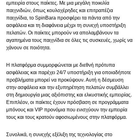
εμπειρία στους παίκτες. Με μια μεγάλη ποικιλία
παιχνιδιών, όπως κουλοχέρηδες και επιτραπέζια
παιχνίδια, το SpinBara προσφέρει τα πάντα από την
ασφάλεια και τη διαφάνεια μέχρι τη συνεχή υποστήριξη
πελατών. Οι παίκτες μπορούν να απολαμβάνουν τα
αγαπημένα τους παιχνίδια σε όλες τις συσκευές, χωρίς να
χάνουν σε ποιότητα.
Η πλατφόρμα συμμορφώνεται με διεθνή πρότυπα
ασφάλειας και παρέχει 24/7 υποστήριξη για οποιαδήποτε
προβλήματα μπορεί να προκύψουν. Αυτή η δέσμευση
στην ασφάλεια και την εξυπηρέτηση πελατών συμβάλλει
στη δημιουργία μιας αξιόπιστης και ελκυστικής εμπειρίας.
Επιπλέον, οι παίκτες έχουν πρόσβαση σε προγράμματα
μπόνους και VIP προνόμια που ενισχύουν την εμπειρία
τους και τους κρατούν αφοσιωμένους στην πλατφόρμα.
Συνολικά, η συνεχής εξέλιξη της τεχνολογίας στο