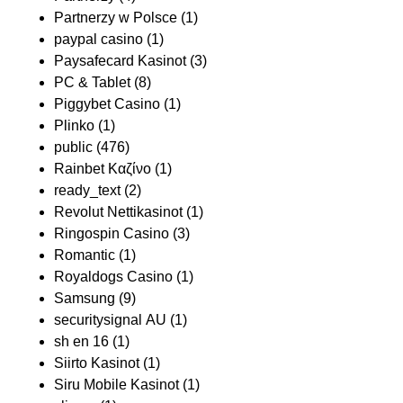
Partnerzy w Polsce
(1)
paypal casino
(1)
Paysafecard Kasinot
(3)
PC & Tablet
(8)
Piggybet Casino
(1)
Plinko
(1)
public
(476)
Rainbet Καζίνο
(1)
ready_text
(2)
Revolut Nettikasinot
(1)
Ringospin Casino
(3)
Romantic
(1)
Royaldogs Casino
(1)
Samsung
(9)
securitysignal AU
(1)
sh en 16
(1)
Siirto Kasinot
(1)
Siru Mobile Kasinot
(1)