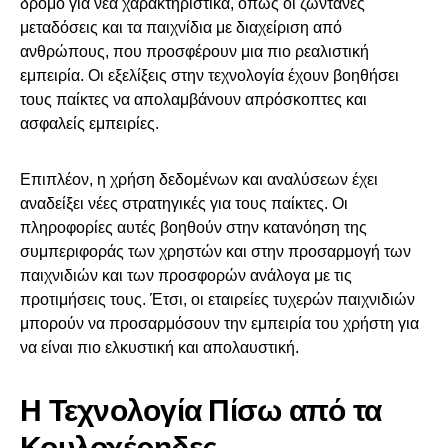
δρόμο για νέα χαρακτηριστικά, όπως οι ζωντανές
μεταδόσεις και τα παιχνίδια με διαχείριση από
ανθρώπους, που προσφέρουν μια πιο ρεαλιστική
εμπειρία. Οι εξελίξεις στην τεχνολογία έχουν βοηθήσει
τους παίκτες να απολαμβάνουν απρόσκοπτες και
ασφαλείς εμπειρίες.
Επιπλέον, η χρήση δεδομένων και αναλύσεων έχει
αναδείξει νέες στρατηγικές για τους παίκτες. Οι
πληροφορίες αυτές βοηθούν στην κατανόηση της
συμπεριφοράς των χρηστών και στην προσαρμογή των
παιχνιδιών και των προσφορών ανάλογα με τις
προτιμήσεις τους. Έτσι, οι εταιρείες τυχερών παιχνιδιών
μπορούν να προσαρμόσουν την εμπειρία του χρήστη για
να είναι πιο ελκυστική και απολαυστική.
Η Τεχνολογία Πίσω από τα
Κουλοχέρηδες