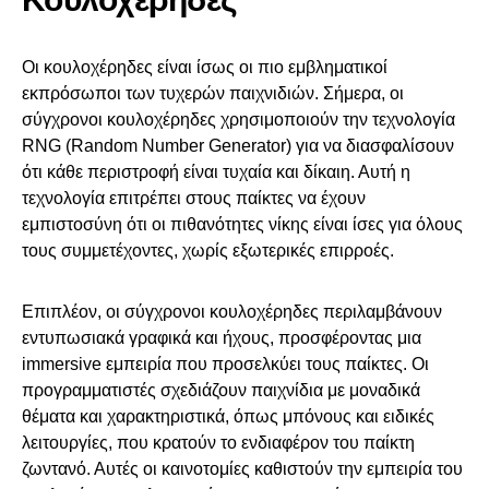
Οι κουλοχέρηδες είναι ίσως οι πιο εμβληματικοί
εκπρόσωποι των τυχερών παιχνιδιών. Σήμερα, οι
σύγχρονοι κουλοχέρηδες χρησιμοποιούν την τεχνολογία
RNG (Random Number Generator) για να διασφαλίσουν
ότι κάθε περιστροφή είναι τυχαία και δίκαιη. Αυτή η
τεχνολογία επιτρέπει στους παίκτες να έχουν
εμπιστοσύνη ότι οι πιθανότητες νίκης είναι ίσες για όλους
τους συμμετέχοντες, χωρίς εξωτερικές επιρροές.
Επιπλέον, οι σύγχρονοι κουλοχέρηδες περιλαμβάνουν
εντυπωσιακά γραφικά και ήχους, προσφέροντας μια
immersive εμπειρία που προσελκύει τους παίκτες. Οι
προγραμματιστές σχεδιάζουν παιχνίδια με μοναδικά
θέματα και χαρακτηριστικά, όπως μπόνους και ειδικές
λειτουργίες, που κρατούν το ενδιαφέρον του παίκτη
ζωντανό. Αυτές οι καινοτομίες καθιστούν την εμπειρία του