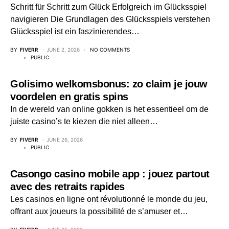
Schritt für Schritt zum Glück Erfolgreich im Glücksspiel
navigieren Die Grundlagen des Glücksspiels verstehen
Glücksspiel ist ein faszinierendes…
BY
FIVERR
JUNE 2, 2026
NO COMMENTS
PUBLIC
Golisimo welkomsbonus: zo claim je jouw
voordelen en gratis spins
In de wereld van online gokken is het essentieel om de
juiste casino’s te kiezen die niet alleen…
BY
FIVERR
JUNE 26, 2026
PUBLIC
Casongo casino mobile app : jouez partout
avec des retraits rapides
Les casinos en ligne ont révolutionné le monde du jeu,
offrant aux joueurs la possibilité de s’amuser et…