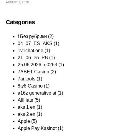
AUGUST 7, 2026
Categories
! Без рубрики
(2)
04_07_ES_AKS
(1)
1v1chat.one
(1)
21_06_en_PB
(1)
25.06.2026 ru0263
(1)
7ABET Casino
(2)
7ai.tools
(1)
8ty8 Casino
(1)
a16z generative ai
(1)
Affiliate
(5)
aks 1 en
(1)
aks 2 en
(1)
Apple
(5)
Apple Pay Kasinot
(1)