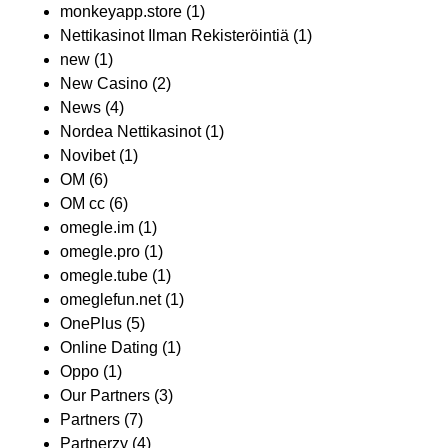
monkeyapp.store
(1)
Nettikasinot Ilman Rekisteröintiä
(1)
new
(1)
New Casino
(2)
News
(4)
Nordea Nettikasinot
(1)
Novibet
(1)
OM
(6)
OM cc
(6)
omegle.im
(1)
omegle.pro
(1)
omegle.tube
(1)
omeglefun.net
(1)
OnePlus
(5)
Online Dating
(1)
Oppo
(1)
Our Partners
(3)
Partners
(7)
Partnerzy
(4)