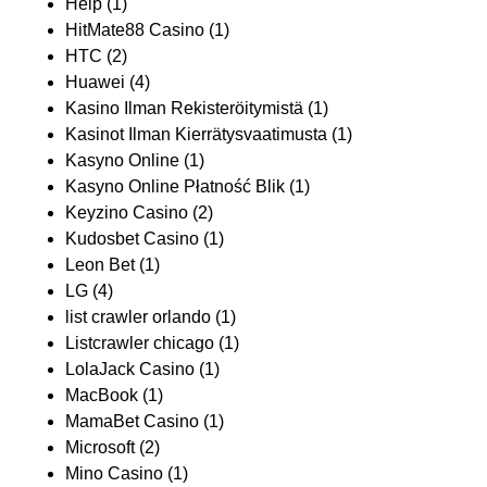
Help
(1)
HitMate88 Casino
(1)
HTC
(2)
Huawei
(4)
Kasino Ilman Rekisteröitymistä
(1)
Kasinot Ilman Kierrätysvaatimusta
(1)
Kasyno Online
(1)
Kasyno Online Płatność Blik
(1)
Keyzino Casino
(2)
Kudosbet Casino
(1)
Leon Bet
(1)
LG
(4)
list crawler orlando
(1)
Listcrawler chicago
(1)
LolaJack Casino
(1)
MacBook
(1)
MamaBet Casino
(1)
Microsoft
(2)
Mino Casino
(1)