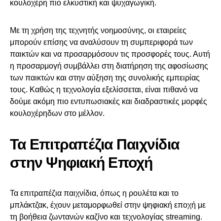
κουλοχέρη πιο ελκυστική και ψυχαγωγική.
Με τη χρήση της τεχνητής νοημοσύνης, οι εταιρείες
μπορούν επίσης να αναλύσουν τη συμπεριφορά των
παικτών και να προσαρμόσουν τις προσφορές τους. Αυτή
η προσαρμογή συμβάλλει στη διατήρηση της αφοσίωσης
των παικτών και στην αύξηση της συνολικής εμπειρίας
τους. Καθώς η τεχνολογία εξελίσσεται, είναι πιθανό να
δούμε ακόμη πιο εντυπωσιακές και διαδραστικές μορφές
κουλοχέρηδων στο μέλλον.
Τα Επιτραπέζια Παιχνίδια
στην Ψηφιακή Εποχή
Τα επιτραπέζια παιχνίδια, όπως η ρουλέτα και το
μπλάκτζακ, έχουν μεταμορφωθεί στην ψηφιακή εποχή με
τη βοήθεια ζωντανών καζίνο και τεχνολογίας streaming.