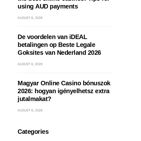
using AUD payments
AUGUST 6, 2026
De voordelen van iDEAL
betalingen op Beste Legale
Goksites van Nederland 2026
AUGUST 6, 2026
Magyar Online Casino bónuszok
2026: hogyan igényelhetsz extra
jutalmakat?
AUGUST 6, 2026
Categories