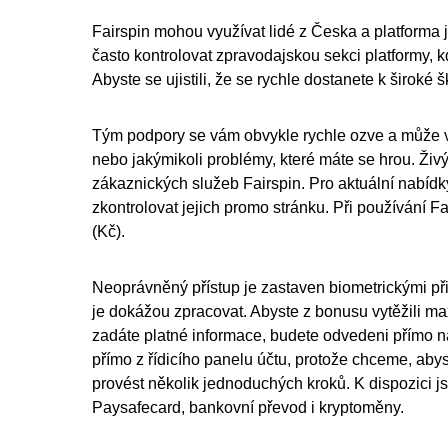
Fairspin mohou využívat lidé z Česka a platforma
často kontrolovat zpravodajskou sekci platformy, 
Abyste se ujistili, že se rychle dostanete k široké 
Tým podpory se vám obvykle rychle ozve a může 
nebo jakýmikoli problémy, které máte se hrou. Živý
zákaznických služeb Fairspin. Pro aktuální nabídky
zkontrolovat jejich promo stránku. Při používání F
(Kč).
Neoprávněný přístup je zastaven biometrickými přih
je dokážou zpracovat. Abyste z bonusu vytěžili ma
zadáte platné informace, budete odvedeni přímo na s
přímo z řídicího panelu účtu, protože chceme, abys
provést několik jednoduchých kroků. K dispozici js
Paysafecard, bankovní převod i kryptoměny.