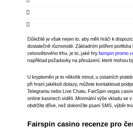
Důležité je však nejen to, aby měli hráči k dispozici
dostatečně různorodé. Základním pilířem portfolia k
celosvětového trhu, je to, jaké hry
fairspin promo 
například požadavky na přesázení, které mohou bý
U kryptoměn je to několik minut, u ostatních plat
při hraní jakékoli dotazy, můžete kontaktovat pod
Telegramu nebo Live Chatu. FairSpin vegas casino
online kasinech viděli. Minimální výše vkladu se v
obdržíte dříve, než dokončíte psaní SMS, výběr trv
Fairspin casino recenze pro če