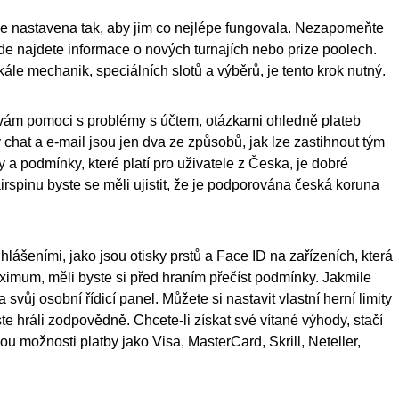
 je nastavena tak, aby jim co nejlépe fungovala. Nezapomeňte
kde najdete informace o nových turnajích nebo prize poolech.
škále mechanik, speciálních slotů a výběrů, je tento krok nutný.
vám pomoci s problémy s účtem, otázkami ohledně plateb
 chat a e-mail jsou jen dva ze způsobů, jak lze zastihnout tým
 a podmínky, které platí pro uživatele z Česka, je dobré
airspinu byste se měli ujistit, že je podporována česká koruna
lášeními, jako jsou otisky prstů a Face ID na zařízeních, která
ximum, měli byste si před hraním přečíst podmínky. Jakmile
vůj osobní řídicí panel. Můžete si nastavit vlastní herní limity
te hráli zodpovědně. Chcete-li získat své vítané výhody, stačí
ou možnosti platby jako Visa, MasterCard, Skrill, Neteller,