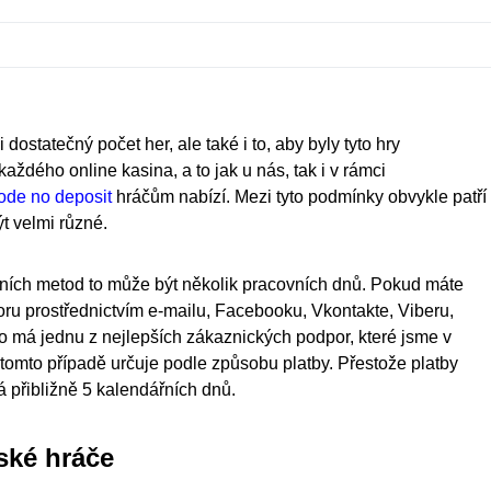
 dostatečný počet her, ale také i to, aby byly tyto hry
aždého online kasina, a to jak u nás, tak i v rámci
code no deposit
hráčům nabízí. Mezi tyto podmínky obvykle patří
t velmi různé.
ebních metod to může být několik pracovních dnů. Pokud máte
poru prostřednictvím e-mailu, Facebooku, Vkontakte, Viberu,
 má jednu z nejlepších zákaznických podpor, které jsme v
 tomto případě určuje podle způsobu platby. Přestože platby
á přibližně 5 kalendářních dnů.
ské hráče