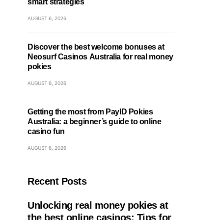
smart strategies
AUGUST 6, 2026
Discover the best welcome bonuses at
Neosurf Casinos Australia for real money
pokies
AUGUST 6, 2026
Getting the most from PayID Pokies
Australia: a beginner’s guide to online
casino fun
AUGUST 6, 2026
Recent Posts
Unlocking real money pokies at
the best online casinos: Tips for