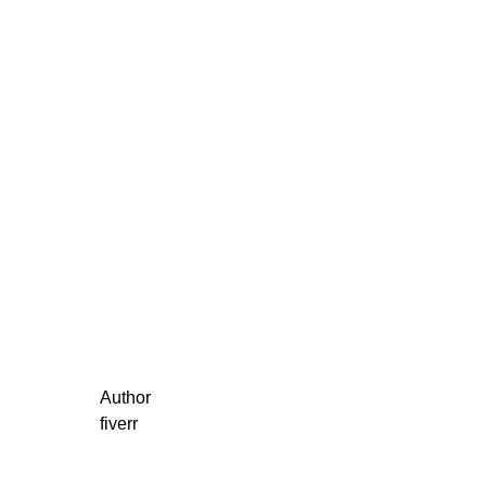
Author
fiverr