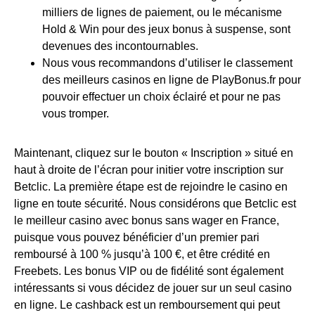
milliers de lignes de paiement, ou le mécanisme
Hold & Win pour des jeux bonus à suspense, sont
devenues des incontournables.
Nous vous recommandons d’utiliser le classement
des meilleurs casinos en ligne de PlayBonus.fr pour
pouvoir effectuer un choix éclairé et pour ne pas
vous tromper.
Maintenant, cliquez sur le bouton « Inscription » situé en
haut à droite de l’écran pour initier votre inscription sur
Betclic. La première étape est de rejoindre le casino en
ligne en toute sécurité. Nous considérons que Betclic est
le meilleur casino avec bonus sans wager en France,
puisque vous pouvez bénéficier d’un premier pari
remboursé à 100 % jusqu’à 100 €, et être crédité en
Freebets. Les bonus VIP ou de fidélité sont également
intéressants si vous décidez de jouer sur un seul casino
en ligne. Le cashback est un remboursement qui peut