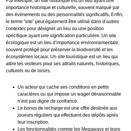
Par exemple, un site historique est un lieu ayant une
importance historique et culturelle, souvent marqué par
des événements ou des personnalités significatifs. Enfin,
le terme “site” peut également être utilisé dans d’autres
contextes pour désigner un lieu ou une position
spécifique ayant une signification particulière. Un site
écologique est un lieu d’importance environnementale,
souvent protégé pour préserver la biodiversité et les
écosystèmes locaux. Un site touristique est un lieu qui
attire les visiteurs pour ses attraits naturels, historiques,
culturels ou de loisirs.
Un acteur qui cache ses conditions en petits
caractères ou qui impose un wager déraisonnable
n’est pas digne de confiance.
Le bonus de recharge est une offre destinée aux
joueurs réguliers qui effectuent des dépôts après
leur inscription.
Les fonctionnalités comme les Megaways et leurs