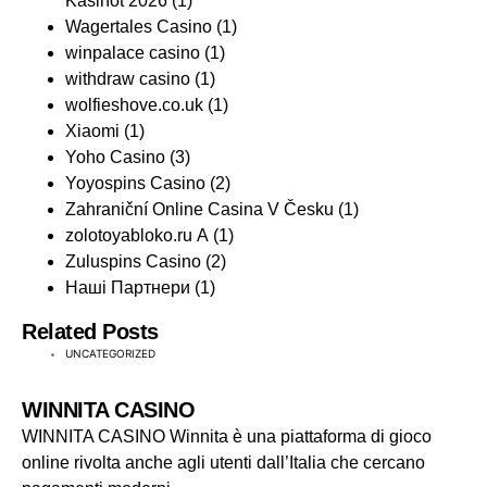
Kasinot 2026
(1)
Wagertales Casino
(1)
winpalace casino
(1)
withdraw casino
(1)
wolfieshove.co.uk
(1)
Xiaomi
(1)
Yoho Casino
(3)
Yoyospins Casino
(2)
Zahraniční Online Casina V Česku
(1)
zolotoyabloko.ru A
(1)
Zuluspins Casino
(2)
Наші Партнери
(1)
Related Posts
UNCATEGORIZED
WINNITA CASINO
WINNITA CASINO Winnita è una piattaforma di gioco
online rivolta anche agli utenti dall’Italia che cercano