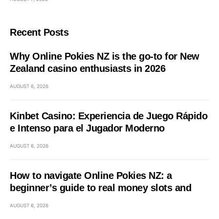
Recent Posts
Why Online Pokies NZ is the go-to for New
Zealand casino enthusiasts in 2026
AUGUST 6, 2026
Kinbet Casino: Experiencia de Juego Rápido
e Intenso para el Jugador Moderno
AUGUST 6, 2026
How to navigate Online Pokies NZ: a
beginner’s guide to real money slots and
AUGUST 6, 2026