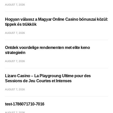
AUGUST 7, 2026
Hogyan válassz a Magyar Online Casino bónuszai közül:
tippek és trükkök
AUGUST 7, 2026
Ontdek voordelige rendementen met elite keno
strategieën
AUGUST 7, 2026
Lizaro Casino – La Playgroung Ultime pour des
Sessions de Jeu Courtes et Intenses
AUGUST 7, 2026
test-1786071710-7016
AUGUST 7, 2026