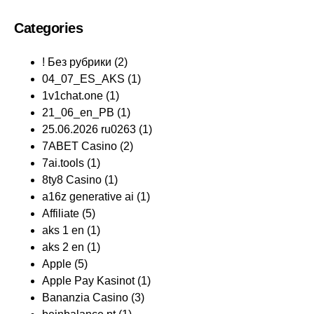
Categories
! Без рубрики
(2)
04_07_ES_AKS
(1)
1v1chat.one
(1)
21_06_en_PB
(1)
25.06.2026 ru0263
(1)
7ABET Casino
(2)
7ai.tools
(1)
8ty8 Casino
(1)
a16z generative ai
(1)
Affiliate
(5)
aks 1 en
(1)
aks 2 en
(1)
Apple
(5)
Apple Pay Kasinot
(1)
Bananzia Casino
(3)