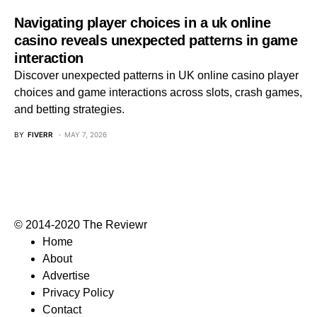
Navigating player choices in a uk online
casino reveals unexpected patterns in game
interaction
Discover unexpected patterns in UK online casino player
choices and game interactions across slots, crash games,
and betting strategies.
BY
FIVERR
MAY 7, 2026
© 2014-2020 The Reviewr
Home
About
Advertise
Privacy Policy
Contact