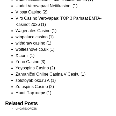
Uudet Verovapaat Nettikasinot
(1)
Vipsta Casino
(2)
Viro Casino Verovapaa: TOP 3 Parhaat EMTA-
Kasinot 2026
(1)
Wagertales Casino
(1)
winpalace casino
(1)
withdraw casino
(1)
wolfieshove.co.uk
(1)
Xiaomi
(1)
Yoho Casino
(3)
Yoyospins Casino
(2)
Zahraniční Online Casina V Česku
(1)
zolotoyabloko.ru A
(1)
Zuluspins Casino
(2)
Наші Партнери
(1)
Related Posts
UNCATEGORIZED