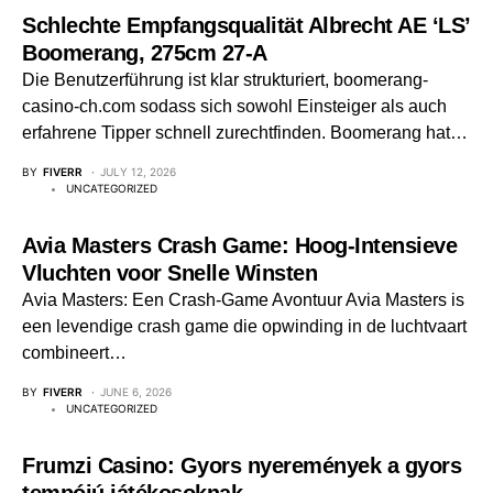
Schlechte Empfangsqualität Albrecht AE ‘LS’
Boomerang, 275cm 27-A
Die Benutzerführung ist klar strukturiert, boomerang-
casino-ch.com sodass sich sowohl Einsteiger als auch
erfahrene Tipper schnell zurechtfinden. Boomerang hat…
BY
FIVERR
JULY 12, 2026
UNCATEGORIZED
Avia Masters Crash Game: Hoog‑Intensieve
Vluchten voor Snelle Winsten
Avia Masters: Een Crash‑Game Avontuur Avia Masters is
een levendige crash game die opwinding in de luchtvaart
combineert…
BY
FIVERR
JUNE 6, 2026
UNCATEGORIZED
Frumzi Casino: Gyors nyeremények a gyors