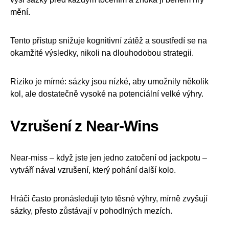
mění.
Tento přístup snižuje kognitivní zátěž a soustředí se na
okamžité výsledky, nikoli na dlouhodobou strategii.
Riziko je mírné: sázky jsou nízké, aby umožnily několik
kol, ale dostatečně vysoké na potenciální velké výhry.
Vzrušení z Near‑Wins
Near‑miss – když jste jen jedno zatočení od jackpotu –
vytváří nával vzrušení, který pohání další kolo.
Hráči často pronásledují tyto těsné výhry, mírně zvyšují
sázky, přesto zůstávají v pohodlných mezích.