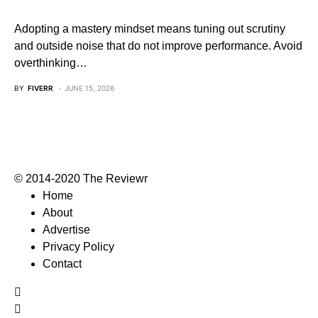
Adopting a mastery mindset means tuning out scrutiny
and outside noise that do not improve performance. Avoid
overthinking…
BY
FIVERR
JUNE 15, 2026
© 2014-2020 The Reviewr
Home
About
Advertise
Privacy Policy
Contact