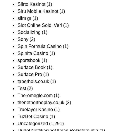
Siirto Kasinot
(1)
Siru Mobile Kasinot
(1)
slim gr
(1)
Slot Online Soldi Veri
(1)
Socializing
(1)
Sony
(2)
Spin Formula Casino
(1)
Spinita Casino
(1)
sportsbook
(1)
Surface Book
(1)
Surface Pro
(1)
taberhols.co.uk
(1)
Test
(2)
The-omegle.com
(1)
thenethertheplay.co.uk
(2)
Truelayer Kasino
(1)
TuzBet Casino
(1)
Uncategorized
(1,291)
Uudet Nettikasinot Ilman Rekisteröintiä
(1)