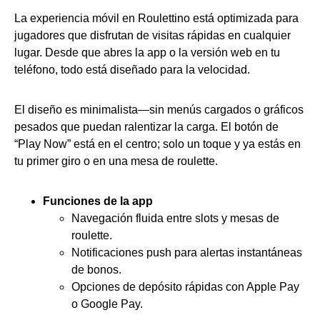
La experiencia móvil en Roulettino está optimizada para
jugadores que disfrutan de visitas rápidas en cualquier
lugar. Desde que abres la app o la versión web en tu
teléfono, todo está diseñado para la velocidad.
El diseño es minimalista—sin menús cargados o gráficos
pesados que puedan ralentizar la carga. El botón de
“Play Now” está en el centro; solo un toque y ya estás en
tu primer giro o en una mesa de roulette.
Funciones de la app
Navegación fluida entre slots y mesas de
roulette.
Notificaciones push para alertas instantáneas
de bonos.
Opciones de depósito rápidas con Apple Pay
o Google Pay.