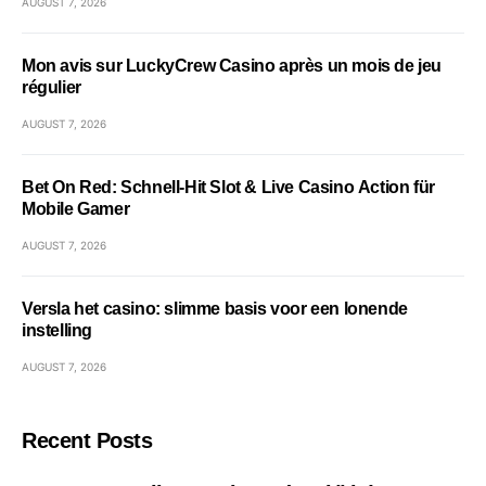
AUGUST 7, 2026
Mon avis sur LuckyCrew Casino après un mois de jeu
régulier
AUGUST 7, 2026
Bet On Red: Schnell‑Hit Slot & Live Casino Action für
Mobile Gamer
AUGUST 7, 2026
Versla het casino: slimme basis voor een lonende
instelling
AUGUST 7, 2026
Recent Posts