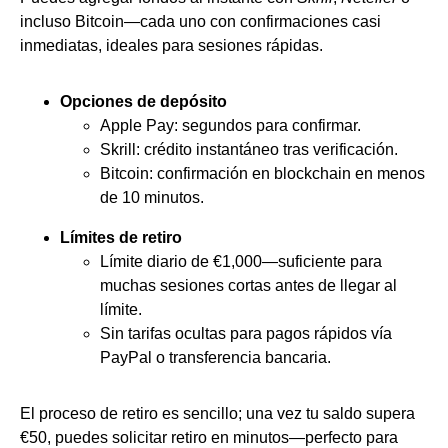
incluso Bitcoin—cada uno con confirmaciones casi
inmediatas, ideales para sesiones rápidas.
Opciones de depósito
Apple Pay: segundos para confirmar.
Skrill: crédito instantáneo tras verificación.
Bitcoin: confirmación en blockchain en menos
de 10 minutos.
Límites de retiro
Límite diario de €1,000—suficiente para
muchas sesiones cortas antes de llegar al
límite.
Sin tarifas ocultas para pagos rápidos vía
PayPal o transferencia bancaria.
El proceso de retiro es sencillo; una vez tu saldo supera
€50, puedes solicitar retiro en minutos—perfecto para