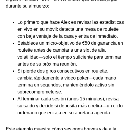
durante su almuerzo:
Lo primero que hace Alex es revisar las estadísticas
en vivo en su móvil; detecta una mesa de roulette
con baja ventaja de la casa y entra de inmediato.
Establece un micro‑objetivo de €50 de ganancia en
roulette antes de cambiar a una slot de alta
volatilidad—solo el tiempo suficiente para terminar
antes de su próxima reunión.
Si pierde dos giros consecutivos en roulette,
cambia rápidamente a video poker—cada mano
termina en segundos, manteniéndolo activo sin
sobrecomprometerse.
Al terminar cada sesión (unos 15 minutos), revisa
su saldo y decide si deposita más o retira—un ciclo
ordenado que encaja en su apretada agenda.
Este ejemplo muestra cómo sesiones breves y de alta