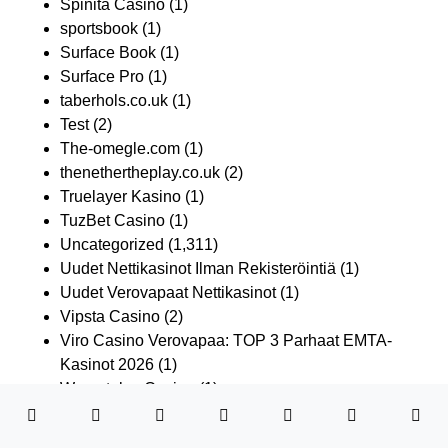
Spinita Casino
(1)
sportsbook
(1)
Surface Book
(1)
Surface Pro
(1)
taberhols.co.uk
(1)
Test
(2)
The-omegle.com
(1)
thenethertheplay.co.uk
(2)
Truelayer Kasino
(1)
TuzBet Casino
(1)
Uncategorized
(1,311)
Uudet Nettikasinot Ilman Rekisteröintiä
(1)
Uudet Verovapaat Nettikasinot
(1)
Vipsta Casino
(2)
Viro Casino Verovapaa: TOP 3 Parhaat EMTA-
Kasinot 2026
(1)
Wagertales Casino
(1)
winpalace casino
(1)
withdraw casino
(1)