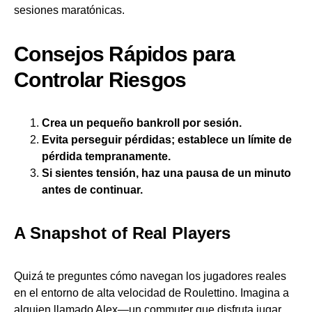
sesiones maratónicas.
Consejos Rápidos para
Controlar Riesgos
Crea un pequeño bankroll por sesión.
Evita perseguir pérdidas; establece un límite de
pérdida tempranamente.
Si sientes tensión, haz una pausa de un minuto
antes de continuar.
A Snapshot of Real Players
Quizá te preguntes cómo navegan los jugadores reales
en el entorno de alta velocidad de Roulettino. Imagina a
alguien llamado Alex—un commuter que disfruta jugar