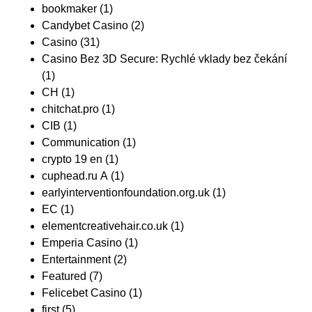
bookmaker
(1)
Candybet Casino
(2)
Casino
(31)
Casino Bez 3D Secure: Rychlé vklady bez čekání
(1)
CH
(1)
chitchat.pro
(1)
CIB
(1)
Communication
(1)
crypto 19 en
(1)
cuphead.ru A
(1)
earlyinterventionfoundation.org.uk
(1)
EC
(1)
elementcreativehair.co.uk
(1)
Emperia Casino
(1)
Entertainment
(2)
Featured
(7)
Felicebet Casino
(1)
first
(5)