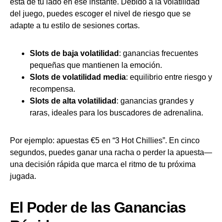
está de tu lado en ese instante. Debido a la volatilidad
del juego, puedes escoger el nivel de riesgo que se
adapte a tu estilo de sesiones cortas.
Slots de baja volatilidad
: ganancias frecuentes
pequeñas que mantienen la emoción.
Slots de volatilidad media
: equilibrio entre riesgo y
recompensa.
Slots de alta volatilidad
: ganancias grandes y
raras, ideales para los buscadores de adrenalina.
Por ejemplo: apuestas €5 en “3 Hot Chillies”. En cinco
segundos, puedes ganar una racha o perder la apuesta—
una decisión rápida que marca el ritmo de tu próxima
jugada.
El Poder de las Ganancias