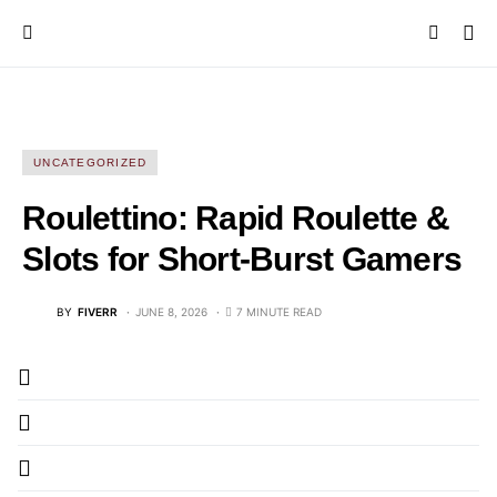
UNCATEGORIZED
Roulettino: Rapid Roulette &
Slots for Short‑Burst Gamers
BY
FIVERR
JUNE 8, 2026
7 MINUTE READ