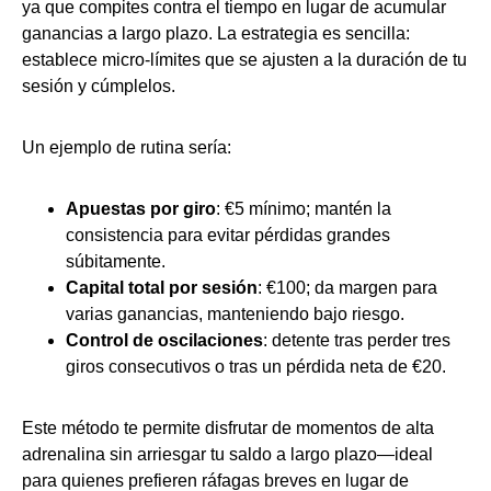
ya que compites contra el tiempo en lugar de acumular
ganancias a largo plazo. La estrategia es sencilla:
establece micro‑límites que se ajusten a la duración de tu
sesión y cúmplelos.
Un ejemplo de rutina sería:
Apuestas por giro
: €5 mínimo; mantén la
consistencia para evitar pérdidas grandes
súbitamente.
Capital total por sesión
: €100; da margen para
varias ganancias, manteniendo bajo riesgo.
Control de oscilaciones
: detente tras perder tres
giros consecutivos o tras un pérdida neta de €20.
Este método te permite disfrutar de momentos de alta
adrenalina sin arriesgar tu saldo a largo plazo—ideal
para quienes prefieren ráfagas breves en lugar de