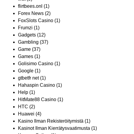
flirtbees.onl
(1)
Forex News
(2)
FoxSlots Casino
(1)
Frumzi
(1)
Gadgets
(12)
Gambling
(37)
Game
(37)
Games
(1)
Golisimo Casino
(1)
Google
(1)
gtbetfr net
(1)
Hahaspin Casino
(1)
Help
(1)
HitMate88 Casino
(1)
HTC
(2)
Huawei
(4)
Kasino Ilman Rekisteröitymistä
(1)
Kasinot Ilman Kierrätysvaatimusta
(1)