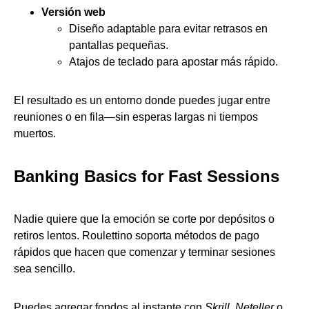
Versión web
Diseño adaptable para evitar retrasos en
pantallas pequeñas.
Atajos de teclado para apostar más rápido.
El resultado es un entorno donde puedes jugar entre
reuniones o en fila—sin esperas largas ni tiempos
muertos.
Banking Basics for Fast Sessions
Nadie quiere que la emoción se corte por depósitos o
retiros lentos. Roulettino soporta métodos de pago
rápidos que hacen que comenzar y terminar sesiones
sea sencillo.
Puedes agregar fondos al instante con
Skrill
,
Neteller
o