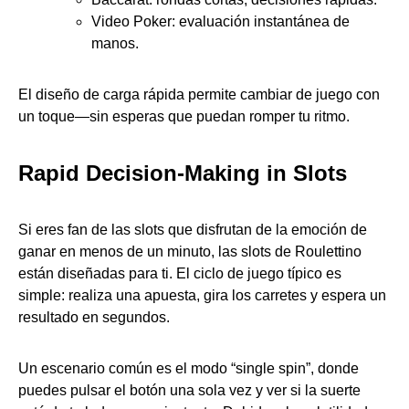
Video Poker: evaluación instantánea de
manos.
El diseño de carga rápida permite cambiar de juego con
un toque—sin esperas que puedan romper tu ritmo.
Rapid Decision‑Making in Slots
Si eres fan de las slots que disfrutan de la emoción de
ganar en menos de un minuto, las slots de Roulettino
están diseñadas para ti. El ciclo de juego típico es
simple: realiza una apuesta, gira los carretes y espera un
resultado en segundos.
Un escenario común es el modo “single spin”, donde
puedes pulsar el botón una sola vez y ver si la suerte