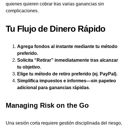
quienes quieren cobrar tras varias ganancias sin
complicaciones.
Tu Flujo de Dinero Rápido
Agrega fondos al instante mediante tu método
preferido.
Solicita “Retirar” inmediatamente tras alcanzar
tu objetivo.
Elige tu método de retiro preferido (ej. PayPal).
Simplifica impuestos e informes—sin papeleo
adicional para ganancias rápidas.
Managing Risk on the Go
Una sesión corta requiere gestión disciplinada del riesgo,