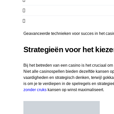
Geavanceerde technieken voor succes in het casi
Strategieën voor het kieze
Bij het betreden van een casino is het cruciaal o
Niet alle casinospellen bieden dezelfde kansen op
vaardigheden en strategisch denken, terwijl gokk
is om je te verdiepen in de spelregels en strategie
zonder cruks
kansen op winst maximaliseert.