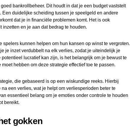
ed bankrollbeheer. Dit houdt in dat je een budget vaststelt
t. Een duidelijke scheiding tussen je speelgeld en andere
rkomt dat je in financiële problemen komt. Het is ook
t inzetten en je aan dat bedrag te houden.
die spelers kunnen helpen om hun kansen op winst te vergroten.
e je inzet verdubbelt na elk verlies, zodat je uiteindelijk je
otentieel lucratief kan zijn, is het belangrijk om je bewust te
je moet hebben om deze strategie effectief toe te passen.
ategie, die gebaseerd is op een wiskundige reeks. Hierbij
na een verlies, wat je helpt om verliesperioden beter te
s van essentieel belang om je emoties onder controle te houden
t bereikt.
 het gokken