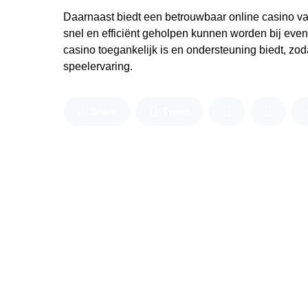
Daarnaast biedt een betrouwbaar online casino va
snel en efficiënt geholpen kunnen worden bij even
casino toegankelijk is en ondersteuning biedt, zod
speelervaring.
Share
Tweet