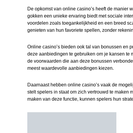
De opkomst van online casino’s heeft de manier w
gokken een unieke ervaring biedt met sociale inte
voordelen zoals toegankelijkheid en een breed sc
genieten van hun favoriete spellen, zonder rekenin
Online casino’s bieden ook tal van bonussen en pr
deze aanbiedingen te gebruiken om je kansen te m
de voorwaarden die aan deze bonussen verbonden z
meest waardevolle aanbiedingen kiezen.
Daarnaast hebben online casino’s vaak de mogelij
stelt spelers in staat om zich vertrouwd te maken m
maken van deze functie, kunnen spelers hun strate