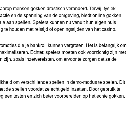
aarop mensen gokken drastisch veranderd. Terwijl fysiek
ractie en de spanning van de omgeving, biedt online gokken
ala aan spellen. Spelers kunnen nu vanuit hun eigen huis
g te houden met reistijd of openingstijden van het casino.
omoties die je bankroll kunnen vergroten. Het is belangrijk om
aximaliseren. Echter, spelers moeten ook voorzichtig zijn met
ijn, zoals inzetvereisten, om ervoor te zorgen dat ze de
kheid om verschillende spellen in demo-modus te spelen. Dit
et de spellen voordat ze echt geld inzetten. Door gebruik te
gieën testen en zich beter voorbereiden op het echte gokken.