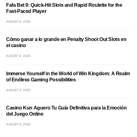
Fafa Bet 9: Quick‑Hit Slots and Rapid Roulette for the
Fast‑Paced Player
AUGUST 8, 2026
Cómo ganar a lo grande en Penalty Shoot Out Slots en
el casino
AUGUST 8, 2026
Immerse Yourself in the World of Win Kingdom: A Realm
of Endless Gaming Possibilities
AUGUST 8, 2026
Casino Kun Aguero Tu Guía Definitiva para la Emoción
del Juego Online
AUGUST 8, 2026