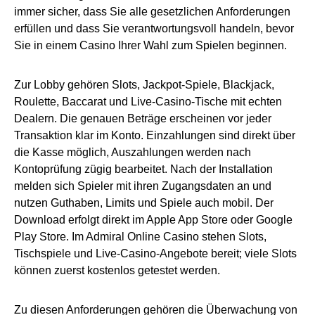
immer sicher, dass Sie alle gesetzlichen Anforderungen
erfüllen und dass Sie verantwortungsvoll handeln, bevor
Sie in einem Casino Ihrer Wahl zum Spielen beginnen.
Zur Lobby gehören Slots, Jackpot-Spiele, Blackjack,
Roulette, Baccarat und Live-Casino-Tische mit echten
Dealern. Die genauen Beträge erscheinen vor jeder
Transaktion klar im Konto. Einzahlungen sind direkt über
die Kasse möglich, Auszahlungen werden nach
Kontoprüfung zügig bearbeitet. Nach der Installation
melden sich Spieler mit ihren Zugangsdaten an und
nutzen Guthaben, Limits und Spiele auch mobil. Der
Download erfolgt direkt im Apple App Store oder Google
Play Store. Im Admiral Online Casino stehen Slots,
Tischspiele und Live-Casino-Angebote bereit; viele Slots
können zuerst kostenlos getestet werden.
Zu diesen Anforderungen gehören die Überwachung von