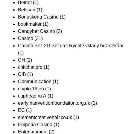
Betriot
(1)
Betsson
(1)
Bonuskong Casino
(1)
bookmaker
(1)
Candybet Casino
(2)
Casino
(31)
Casino Bez 3D Secure: Rychlé vklady bez čekání
(1)
CH
(1)
chitchat.pro
(1)
CIB
(1)
Communication
(1)
crypto 19 en
(1)
cuphead.ru A
(1)
earlyinterventionfoundation.org.uk
(1)
EC
(1)
elementcreativehair.co.uk
(1)
Emperia Casino
(1)
Entertainment
(2)