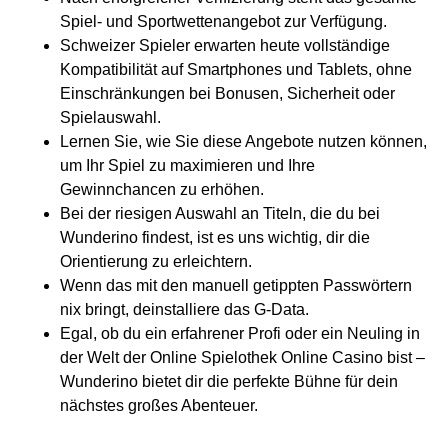
Spiel- und Sportwettenangebot zur Verfügung.
Schweizer Spieler erwarten heute vollständige
Kompatibilität auf Smartphones und Tablets, ohne
Einschränkungen bei Bonusen, Sicherheit oder
Spielauswahl.
Lernen Sie, wie Sie diese Angebote nutzen können,
um Ihr Spiel zu maximieren und Ihre
Gewinnchancen zu erhöhen.
Bei der riesigen Auswahl an Titeln, die du bei
Wunderino findest, ist es uns wichtig, dir die
Orientierung zu erleichtern.
Wenn das mit den manuell getippten Passwörtern
nix bringt, deinstalliere das G-Data.
Egal, ob du ein erfahrener Profi oder ein Neuling in
der Welt der Online Spielothek Online Casino bist –
Wunderino bietet dir die perfekte Bühne für dein
nächstes großes Abenteuer.