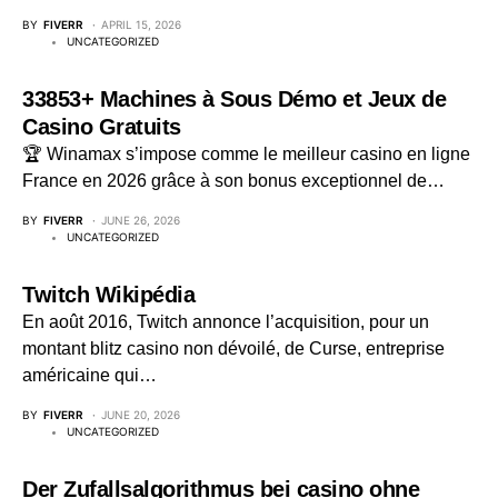
BY
FIVERR
APRIL 15, 2026
UNCATEGORIZED
33853+ Machines à Sous Démo et Jeux de
Casino Gratuits
🏆 Winamax s’impose comme le meilleur casino en ligne
France en 2026 grâce à son bonus exceptionnel de…
BY
FIVERR
JUNE 26, 2026
UNCATEGORIZED
Twitch Wikipédia
En août 2016, Twitch annonce l’acquisition, pour un
montant blitz casino non dévoilé, de Curse, entreprise
américaine qui…
BY
FIVERR
JUNE 20, 2026
UNCATEGORIZED
Der Zufallsalgorithmus bei casino ohne