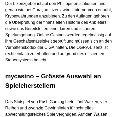
Der Lizenzgeber ist auf den Philippinen stationiert und
genau wie bei Curaçao Lizenz wird Unternehmen erlaubt,
Kryptowährungen anzubieten. Zu den Auflagen gehören
die Überprüfung der finanziellen Historie des Anbieters
sowie das Bereitstellen einer fairen und sicheren
Spielumgebung. Online Casinos werden regelmässig auf
ihre Geschäftsmässigkeit geprüft und müssen sich an den
Verhaltenskodex der CIGA halten. Die OGRA-Lizenz ist
recht einfach zu erhalten und aufgrund des effizienten
Steuersystems beliebt.
mycasino – Grösste Auswahl an
Spieleherstellern
Das Slotspiel von Push Gaming bietet fünf Walzen, vier
Reihen und zwanzig Gewinnlinien für schnelles,
abwechslungsreiches Spielvergnügen. Auf den Walzen