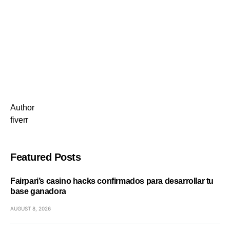
Author
fiverr
Featured Posts
Fairpari’s casino hacks confirmados para desarrollar tu
base ganadora
AUGUST 8, 2026