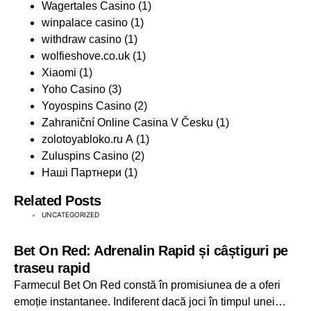
Wagertales Casino
(1)
winpalace casino
(1)
withdraw casino
(1)
wolfieshove.co.uk
(1)
Xiaomi
(1)
Yoho Casino
(3)
Yoyospins Casino
(2)
Zahraniční Online Casina V Česku
(1)
zolotoyabloko.ru A
(1)
Zuluspins Casino
(2)
Наші Партнери
(1)
Related Posts
UNCATEGORIZED
Bet On Red: Adrenalin Rapid și câștiguri pe
traseu rapid
Farmecul Bet On Red constă în promisiunea de a oferi
emoție instantanee. Indiferent dacă joci în timpul unei…