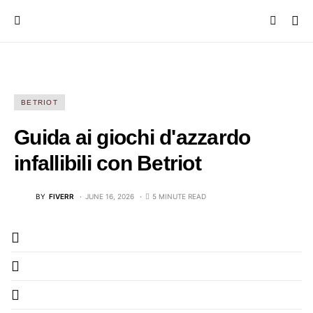
BETRIOT
Guida ai giochi d'azzardo
infallibili con Betriot
BY
FIVERR
JUNE 16, 2026
5 MINUTE READ