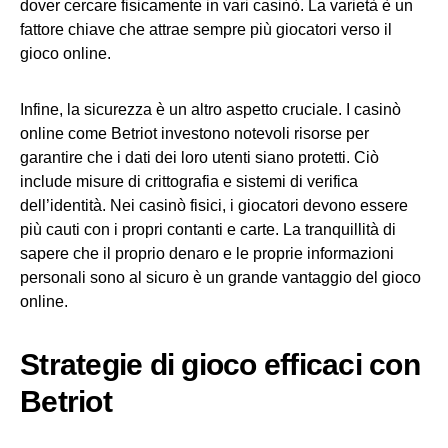
dover cercare fisicamente in vari casinò. La varietà è un
fattore chiave che attrae sempre più giocatori verso il
gioco online.
Infine, la sicurezza è un altro aspetto cruciale. I casinò
online come Betriot investono notevoli risorse per
garantire che i dati dei loro utenti siano protetti. Ciò
include misure di crittografia e sistemi di verifica
dell’identità. Nei casinò fisici, i giocatori devono essere
più cauti con i propri contanti e carte. La tranquillità di
sapere che il proprio denaro e le proprie informazioni
personali sono al sicuro è un grande vantaggio del gioco
online.
Strategie di gioco efficaci con
Betriot