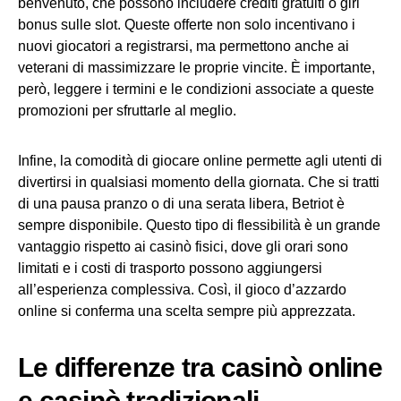
benvenuto, che possono includere crediti gratuiti o giri
bonus sulle slot. Queste offerte non solo incentivano i
nuovi giocatori a registrarsi, ma permettono anche ai
veterani di massimizzare le proprie vincite. È importante,
però, leggere i termini e le condizioni associate a queste
promozioni per sfruttarle al meglio.
Infine, la comodità di giocare online permette agli utenti di
divertirsi in qualsiasi momento della giornata. Che si tratti
di una pausa pranzo o di una serata libera, Betriot è
sempre disponibile. Questo tipo di flessibilità è un grande
vantaggio rispetto ai casinò fisici, dove gli orari sono
limitati e i costi di trasporto possono aggiungersi
all’esperienza complessiva. Così, il gioco d’azzardo
online si conferma una scelta sempre più apprezzata.
Le differenze tra casinò online
e casinò tradizionali