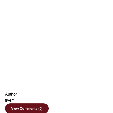
Author
fiverr
View Comments (0)