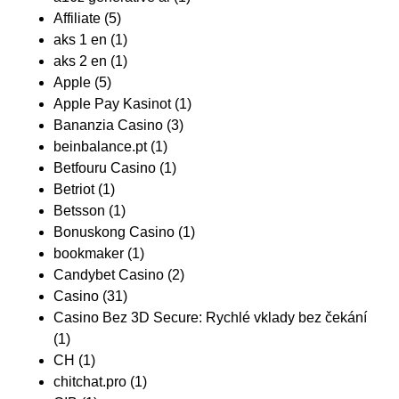
Affiliate
(5)
aks 1 en
(1)
aks 2 en
(1)
Apple
(5)
Apple Pay Kasinot
(1)
Bananzia Casino
(3)
beinbalance.pt
(1)
Betfouru Casino
(1)
Betriot
(1)
Betsson
(1)
Bonuskong Casino
(1)
bookmaker
(1)
Candybet Casino
(2)
Casino
(31)
Casino Bez 3D Secure: Rychlé vklady bez čekání
(1)
CH
(1)
chitchat.pro
(1)