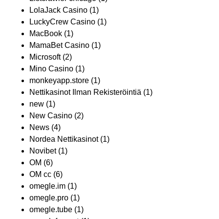
LolaJack Casino
(1)
LuckyCrew Casino
(1)
MacBook
(1)
MamaBet Casino
(1)
Microsoft
(2)
Mino Casino
(1)
monkeyapp.store
(1)
Nettikasinot Ilman Rekisteröintiä
(1)
new
(1)
New Casino
(2)
News
(4)
Nordea Nettikasinot
(1)
Novibet
(1)
OM
(6)
OM cc
(6)
omegle.im
(1)
omegle.pro
(1)
omegle.tube
(1)