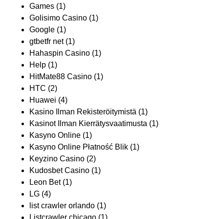
Games
(1)
Golisimo Casino
(1)
Google
(1)
gtbetfr net
(1)
Hahaspin Casino
(1)
Help
(1)
HitMate88 Casino
(1)
HTC
(2)
Huawei
(4)
Kasino Ilman Rekisteröitymistä
(1)
Kasinot Ilman Kierrätysvaatimusta
(1)
Kasyno Online
(1)
Kasyno Online Płatność Blik
(1)
Keyzino Casino
(2)
Kudosbet Casino
(1)
Leon Bet
(1)
LG
(4)
list crawler orlando
(1)
Listcrawler chicago
(1)