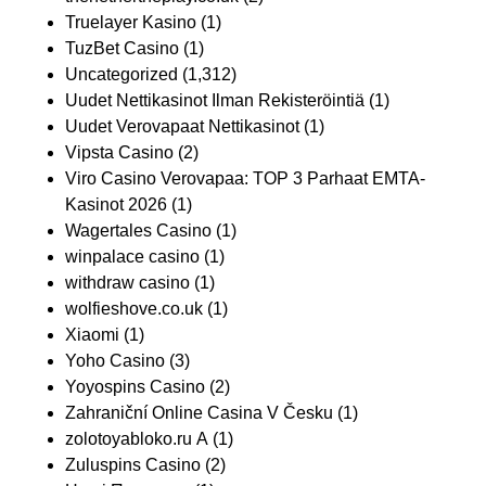
Truelayer Kasino
(1)
TuzBet Casino
(1)
Uncategorized
(1,312)
Uudet Nettikasinot Ilman Rekisteröintiä
(1)
Uudet Verovapaat Nettikasinot
(1)
Vipsta Casino
(2)
Viro Casino Verovapaa: TOP 3 Parhaat EMTA-
Kasinot 2026
(1)
Wagertales Casino
(1)
winpalace casino
(1)
withdraw casino
(1)
wolfieshove.co.uk
(1)
Xiaomi
(1)
Yoho Casino
(3)
Yoyospins Casino
(2)
Zahraniční Online Casina V Česku
(1)
zolotoyabloko.ru A
(1)
Zuluspins Casino
(2)