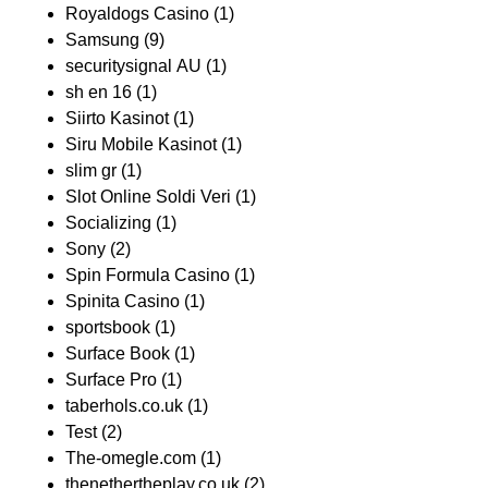
Royaldogs Casino
(1)
Samsung
(9)
securitysignal AU
(1)
sh en 16
(1)
Siirto Kasinot
(1)
Siru Mobile Kasinot
(1)
slim gr
(1)
Slot Online Soldi Veri
(1)
Socializing
(1)
Sony
(2)
Spin Formula Casino
(1)
Spinita Casino
(1)
sportsbook
(1)
Surface Book
(1)
Surface Pro
(1)
taberhols.co.uk
(1)
Test
(2)
The-omegle.com
(1)
thenethertheplay.co.uk
(2)