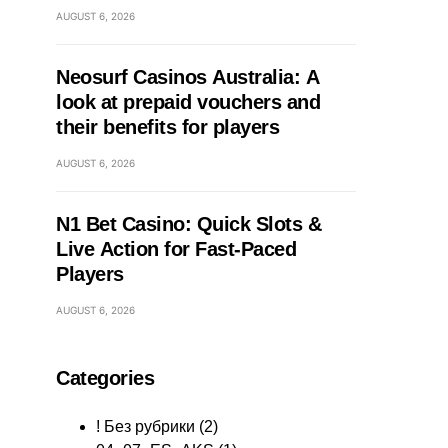
AUGUST 6, 2026
Neosurf Casinos Australia: A
look at prepaid vouchers and
their benefits for players
AUGUST 6, 2026
N1 Bet Casino: Quick Slots &
Live Action for Fast‑Paced
Players
AUGUST 6, 2026
Categories
! Без рубрики
(2)