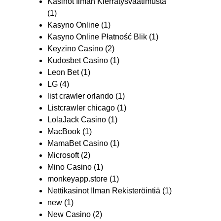
Kasinot Ilman Kierrätysvaatimusta
(1)
Kasyno Online
(1)
Kasyno Online Płatność Blik
(1)
Keyzino Casino
(2)
Kudosbet Casino
(1)
Leon Bet
(1)
LG
(4)
list crawler orlando
(1)
Listcrawler chicago
(1)
LolaJack Casino
(1)
MacBook
(1)
MamaBet Casino
(1)
Microsoft
(2)
Mino Casino
(1)
monkeyapp.store
(1)
Nettikasinot Ilman Rekisteröintiä
(1)
new
(1)
New Casino
(2)