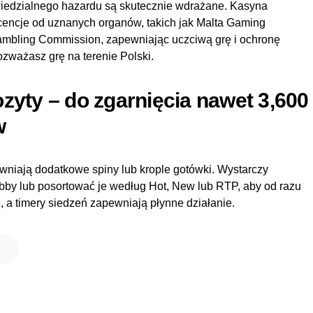
iedzialnego hazardu są skutecznie wdrażane. Kasyna
cencje od uznanych organów, takich jak Malta Gaming
 Gambling Commission, zapewniając uczciwą grę i ochronę
ozważasz grę na terenie Polski.
ozyty – do zgarnięcia nawet 3,600
w
niają dodatkowe spiny lub krople gotówki. Wystarczy
bby lub posortować je według Hot, New lub RTP, aby od razu
, a timery siedzeń zapewniają płynne działanie.